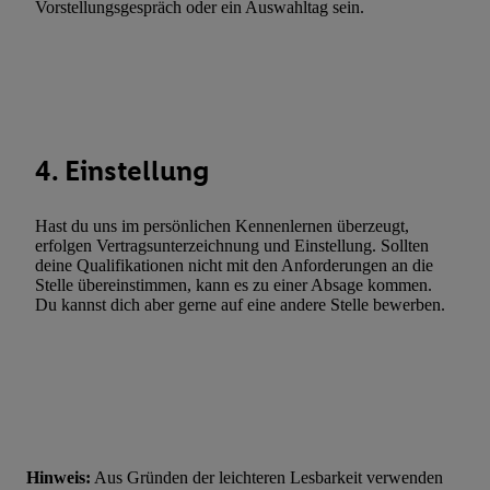
Vorstellungsgespräch oder ein Auswahltag sein.
Fehlerbehebung, Bereitstellung und Anzeige von Werbung und In
Abgleichung und Kombination von Daten aus unterschiedlichen 
Verknüpfung verschiedener Endgeräte, Identifikation von Geräte
automatisch übermittelter Informationen, Messung des Erfolgs vo
Werbekampagnen durch TTD und Nutzung der Telekommunikatio
Utiq-Technologie für digitales Marketing, sowie:
4. Einstellung
Verwendung genauer Standortdaten. Erstellung von Profilen für 
Werbung. Speichern von oder Zugriff auf Informationen auf ei
Hast du uns im persönlichen Kennenlernen überzeugt,
Entwicklung und Verbesserung der Angebote. Analyse von Zie
erfolgen Vertragsunterzeichnung und Einstellung. Sollten
deine Qualifikationen nicht mit den Anforderungen an die
Statistiken oder Kombinationen von Daten aus verschiedenen Q
Stelle übereinstimmen, kann es zu einer Absage kommen.
Verwendung reduzierter Daten zur Auswahl von Werbeanzeige
Du kannst dich aber gerne auf eine andere Stelle bewerben.
Werbeleistung. Verwendung von Profilen zur Auswahl personali
Werbung.
Liste der Partner (Lieferanten)
Hinweis:
Aus Gründen der leichteren Lesbarkeit verwenden