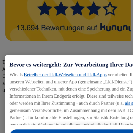
Die Bewertungen von aktuellen und ehemaligen Mitarbeitern,
Bevor es weitergeht: Zur Verarbeitung Ihrer Da
Azubis und externen Bewerbern haben uns zu einer Top
Wir als
Betreiber der Lidl-Webseiten und Lidl-Apps
verarbeiten I
Company gemacht. Wir freuen uns über unseren guten Score
unseren Webseiten und unserer App (gemeinsam: „Lidl-Dienste“) 
auf dem Arbeitgeber-Bewertungsportal kununu.Hier geht's zu
verschiedener Techniken, mit denen eine Speicherung und ein Zug
den Bewertungen
Informationen in Ihrem Endgerät erfolgt. Diese sind teilweise te
oder werden mit Ihrer Zustimmung - auch durch Partner (u.a.
als 
gemeinsam Verantwortliche; im Zusammenhang mit dem IAB TC
Partner) - für komfortable Einstellungen, zur Statistik-Erstellung o
personalisierte Werbung innerhalb und außerhalb der Lidl-Dienst
Datenverarbeitungen für personalisierte Werbung werden durchge