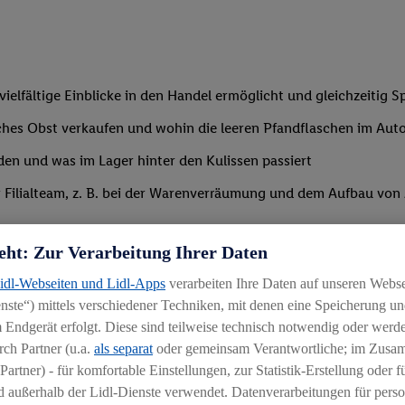
ielfältige Einblicke in den Handel ermöglicht und gleichzeitig S
risches Obst verkaufen und wohin die leeren Pfandflaschen im A
den und was im Lager hinter den Kulissen passiert
lialteam, z. B. bei der Warenverräumung und dem Aufbau von Akti
eht: Zur Verarbeitung Ihrer Daten
Lidl-Webseiten und Lidl-Apps
verarbeiten Ihre Daten auf unseren Webs
ste“) mittels verschiedener Techniken, mit denen eine Speicherung und
 Endgerät erfolgt. Diese sind teilweise technisch notwendig oder werde
ch Partner (u.a.
als separat
oder gemeinsam Verantwortliche; im Zus
st Lust darauf, die spannende Welt des Handels kennenzulernen
Partner) - für komfortable Einstellungen, zur Statistik-Erstellung oder fü
 außerhalb der Lidl-Dienste verwendet. Datenverarbeitungen für perso