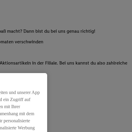
paß macht? Dann bist du bei uns genau richtig!
utomaten verschwinden
onsartikeln in der Filiale. Bei uns kannst du also zahlreiche
eiten und unserer App
 ein Zugriff auf
n mit Ihrer
ammenhang mit dem
r personalisierte
nalisierte Werbung