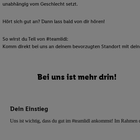
unabhängig vom Geschlecht setzt.
Ihnen personalisierte
auch Ihre in einen Ha
Zudem erlauben Sie u
Hört sich gut an? Dann lass bald von dir hören!
Technologie in den Lid
Sie verfügbar ist. Wenn
So wirst du Teil von #teamlidl:
Adresse und einer Kun
Komm direkt bei uns an deinem bevorzugten Standort mit deine
werden diese Kennung 
Lidl-Diensten zu erfas
werden, die von Dritte
können Ihre Einwilligu
Bei uns ist mehr drin!
Möglichkeit, Ihre Einw
(„consenthub“)
oder üb
Marketing“ am unteren 
finden Sie in den
Date
Dein Einstieg
Durch einen Klick auf
Klick auf „Zustimmen“
Uns ist wichtig, dass du gut im #teamlidl ankommst! Im Rahmen dei
sämtlicher genannten P
Ihre Einwilligung jede