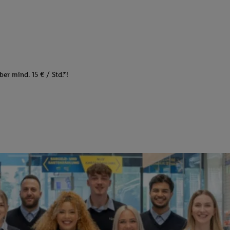
er mind. 15 € / Std.*!