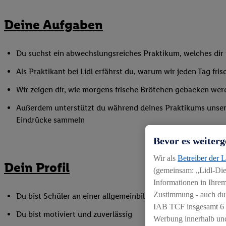
Deine Aufgaben
Du suchst ein abwechslungsreiches Praktikum, welches dir v
Als Praktikant bei Lidl erfährst du, warum wir jeden Tag f
Wir zeigen dir, wie morgens frische Brötchen gebacken wer
Außerdem unterstützt du während deines Praktikums unser Fi
Eindrücke sammeln
Bevor es weiterg
Wir als
Betreiber der 
Dein Profil
(gemeinsam: „Lidl-Dien
Informationen in Ihrem
Zustimmung - auch dur
Du bist Schüler an einer allgemeinbildenden Schule und ha
IAB TCF insgesamt
6
Du bist motiviert und zuverlässig
Werbung innerhalb und