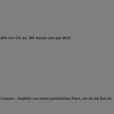
n genannten Partner
 verarbeitet.
er
, die Utiq-
b die Technologie für
er, der anhand der IP-
Utiq erstellt. Wir
te vor Ort an. Wir freuen uns auf dich!
ungsverhalten in den
sten wiedererkannt
pielen können. Sie
ten erläuterten
rtal von Utiq
logie für digitales
re Informationen
sen. Durch einen
en unter Einbindung
ennen – begleitet von einem persönlichen Paten, der dir mit Rat und Ta
nd zu Ihrem Recht,