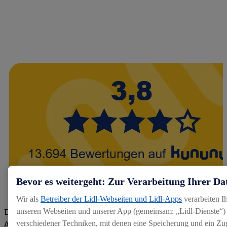
Bevor es weitergeht: Zur Verarbeitung Ihrer Da
Wir als
Betreiber der Lidl-Webseiten und Lidl-Apps
verarbeiten I
unseren Webseiten und unserer App (gemeinsam: „Lidl-Dienste“) 
Die Bewertungen von aktuellen und ehemaligen Mitarbeitern,
verschiedener Techniken, mit denen eine Speicherung und ein Zug
Azubis und externen Bewerbern haben uns zu einer Top