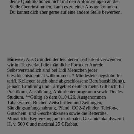
deine Qualifikationen nicht mit den Anforderungen an die
Werbung.
Stelle übereinstimmen, kann es zu einer Absage kommen.
Du kannst dich aber gerne auf eine andere Stelle bewerben.
Liste der Partner (Lieferanten)
Hinweis:
Aus Gründen der leichteren Lesbarkeit verwenden
wir im Textverlauf die männliche Form der Anrede.
Selbstverständlich sind bei Lidl Menschen jeder
Geschlechtsidentität willkommen. * Mindesteinstiegslohn für
tarifl. Kollegen (auch ohne abgeschlossene Berufsausbildung),
je nach Erfahrung und Tarifgebiet deutlich mehr. Gilt nicht für
Praktikum, Ausbildung, Abiturientenprogramm sowie Duales
Studium. **Gültig ab dem 01.04.26. Ausgenommen
Tabakwaren, Bücher, Zeitschriften und Zeitungen,
Säuglingsanfangsnahrung, Pfand, CO2-Zylinder, Telefon-,
Gutschein- und Geschenkkarten sowie die Rettertüte.
Monatliche Begrenzung auf maximalen Gesamteinkaufswert i.
H. v. 500 € und maximal 25 € Rabatt.