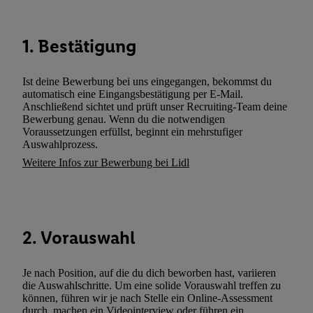
Sie verfügbar ist. Wenn das der Fall ist, gibt Utiq Ihre IP-Adresse
Netzbetreiber weiter, der anhand der IP-Adresse und einer Kund
wie z.B. Ihrer Mobilfunknummer, eine Kennung für Utiq erstellt.
1. Bestätigung
Kennung verwenden, um Sie wiederzuerkennen und Erkenntnisse
Nutzungsverhalten in den Lidl-Diensten zu erfassen. Insbesonder
Ist deine Bewerbung bei uns eingegangen, bekommst du
mittels dieser Technologie auch auf Diensten wiedererkannt werd
automatisch eine Eingangsbestätigung per E-Mail.
Dritten betrieben werden, damit wir Ihnen dort personalisierte W
Anschließend sichtet und prüft unser Recruiting-Team deine
Bewerbung genau. Wenn du die notwendigen
können. Sie können Ihre Einwilligung speziell zur Nutzung der U
Voraussetzungen erfüllst, beginnt ein mehrstufiger
zusätzlich zur weiter unten erläuterten Möglichkeit, Ihre Einwilli
Auswahlprozess.
widerrufen - jederzeit auch über
das Datenschutzportal von Utiq
Weitere Infos zur Bewerbung bei Lidl
(„consenthub“)
oder über „Anpassen“/„Nutzung der Telekommunik
Utiq-Technologie für digitales Marketing“ am unteren Ende diese
(nur für die Lidl-Dienste) widerrufen. Weitere Informationen finde
den
Datenschutzbestimmungen von Utiq
.
2. Vorauswahl
Durch einen Klick auf „Ablehnen“ können Sie nur den Einsatz n
Techniken zulassen. Durch einen Klick auf „Zustimmen“ stimmen 
Je nach Position, auf die du dich beworben hast, variieren
Verarbeitungen zu sämtlichen vorgenannten Zwecken unter Einbi
die Auswahlschritte. Um eine solide Vorauswahl treffen zu
genannten Partner zu. Weitere Informationen, auch zur Speicherd
können, führen wir je nach Stelle ein Online-Assessment
und zu Ihrem Recht, Ihre Einwilligung jederzeit mit Wirkung für 
durch, machen ein Videointerview oder führen ein