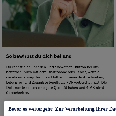
So bewirbst du dich bei uns
Du kannst dich über den "Jetzt bewerben"-Button bei uns
bewerben. Auch mit dem Smartphone oder Tablet, wenn du
gerade unterwegs bist. Es ist hilfreich, wenn du Anschreiben,
Lebenslauf und Zeugnisse bereits als PDF vorbereitet hast. Die
Dokumente sollten eine gute Qualität haben und 4 MB nicht
überschreiten.
Bevor es weitergeht: Zur Verarbeitung Ihrer Da