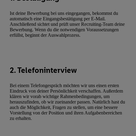
Verarbeitungen zu sämtlichen vorgenannten Zwecken unter Einbi
genannten Partner zu. Weitere Informationen, auch zur Speicherd
Ist deine Bewerbung bei uns eingegangen, bekommst du
und zu Ihrem Recht, Ihre Einwilligung jederzeit mit Wirkung für 
automatisch eine Eingangsbestätigung per E-Mail.
widerrufen, finden Sie in unseren
Datenschutzbestimmungen
.
Die
Anschließend sichtet und prüft unser Recruiting-Team deine
Bewerbung. Wenn du die notwendigen Voraussetzungen
Sie hier.
Unter „Anpassen“ können Sie einzelne Verwendungszwe
erfüllst, beginnt der Auswahlprozess.
zulassen; das gilt auch für die nachfolgend schlagwortartig bena
Funktionen im Rahmen des Einsatzes des IAB TCF für Werbung
Erfolgsmessung:
Gewährleistung der Sicherheit, Verhinderung und Aufdeckung v
Fehlerbehebung, Bereitstellung und Anzeige von Werbung und In
2. Telefoninterview
Abgleichung und Kombination von Daten aus unterschiedlichen 
Verknüpfung verschiedener Endgeräte, Identifikation von Geräte
Bei einem Telefongespräch möchten wir uns einen ersten
automatisch übermittelter Informationen, Messung des Erfolgs vo
Eindruck von deiner Persönlichkeit verschaffen. Außerdem
klären wir vorab wichtige Rahmenbedingungen, um
Werbekampagnen durch TTD und Nutzung der Telekommunikatio
herauszufinden, ob wir zueinander passen. Natürlich hast du
Utiq-Technologie für digitales Marketing, sowie:
auch die Möglichkeit, Fragen zu stellen, um eine bessere
Vorstellung von der Position und ihren Aufgabenbereichen
Verwendung genauer Standortdaten. Erstellung von Profilen für 
zu erhalten.
Werbung. Speichern von oder Zugriff auf Informationen auf ei
Entwicklung und Verbesserung der Angebote. Analyse von Zie