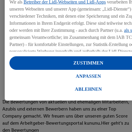
Wir als
Betreiber der Lidl-Webseiten und Lidl-Apps
verarbeiten I
unseren Webseiten und unserer App (gemeinsam: „Lidl-Dienste“) 
verschiedener Techniken, mit denen eine Speicherung und ein Zug
Informationen in Ihrem Endgerät erfolgt. Diese sind teilweise te
oder werden mit Ihrer Zustimmung - auch durch Partner (u.a.
als 
gemeinsam Verantwortliche; im Zusammenhang mit dem IAB TC
Partner) - für komfortable Einstellungen, zur Statistik-Erstellung o
personalisierte Werbung innerhalb und außerhalb der Lidl-Dienst
Datenverarbeitungen für personalisierte Werbung werden durchge
ZUSTIMMEN
Werbung auszusteuern und um Dritten die Ausspielung von Werb
Lidl-Dienste über die Ihnen und Ihren Haushaltsangehörigen zug
ANPASSEN
Endgeräte zu ermöglichen. Sofern Sie Teilnehmer des Lidl Plus-
werden für diese Zwecke auch Daten aus Ihrem Filial-Kaufverhalte
ABLEHNEN
Zudem werden einem der o.g. Partner Daten über Ihr Kaufverhalte
Diensten zur Verfügung gestellt, damit dieser als
eigenständig Ver
Die Bewertungen von aktuellen und ehemaligen Mitarbeitern,
Erfolg von Werbekampagnen seiner Auftraggeber messen kann.
Azubis und externen Bewerbern haben uns zu einer Top
Die Erstellung personalisierter Werbung basiert auf der Generier
Company gemacht. Wir freuen uns über unseren guten Score
Daten von anderen Diensten angereicherten Profilen. Dies umfasst
auf dem Arbeitgeber-Bewertungsportal kununu.Hier geht's zu
Zusammenführung von Daten (z.B. über Ihre Nutzung der Lidl-Di
den Bewertungen