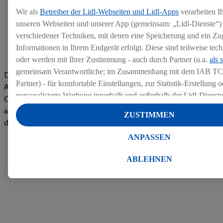
Wir als
Betreiber der Lidl-Webseiten und Lidl-Apps
verarbeiten I
unseren Webseiten und unserer App (gemeinsam: „Lidl-Dienste“) 
verschiedener Techniken, mit denen eine Speicherung und ein Zug
Informationen in Ihrem Endgerät erfolgt. Diese sind teilweise te
oder werden mit Ihrer Zustimmung - auch durch Partner (u.a.
als 
gemeinsam Verantwortliche; im Zusammenhang mit dem IAB TC
Die Bewertungen von aktuellen und ehemaligen Mitarbeitern,
Partner) - für komfortable Einstellungen, zur Statistik-Erstellung o
Azubis und externen Bewerbern haben uns zu einer Top
personalisierte Werbung innerhalb und außerhalb der Lidl-Dienst
Company gemacht. Wir freuen uns über unseren guten Score
Datenverarbeitungen für personalisierte Werbung werden durchge
auf dem Arbeitgeber-Bewertungsportal kununu.Hier geht's zu
ZUSTIMMEN
Werbung auszusteuern und um Dritten die Ausspielung von Werb
den Bewertungen
Lidl-Dienste über die Ihnen und Ihren Haushaltsangehörigen zug
ANPASSEN
Endgeräte zu ermöglichen. Sofern Sie Teilnehmer des Lidl Plus-
werden für diese Zwecke auch Daten aus Ihrem Filial-Kaufverhalte
ABLEHNEN
Zudem werden einem der o.g. Partner Daten über Ihr Kaufverhalte
Diensten zur Verfügung gestellt, damit dieser als
eigenständig Ver
Erfolg von Werbekampagnen seiner Auftraggeber messen kann.
Die Erstellung personalisierter Werbung basiert auf der Generier
Daten von anderen Diensten angereicherten Profilen. Dies umfasst