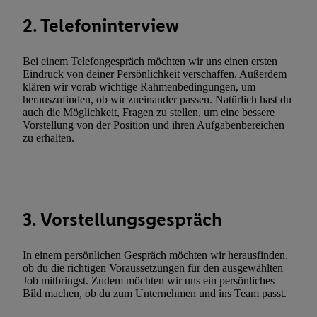
Verarbeitungen zu sämtlichen vorgenannten Zwecken unter Einbi
2. Telefoninterview
genannten Partner zu. Weitere Informationen, auch zur Speicherd
und zu Ihrem Recht, Ihre Einwilligung jederzeit mit Wirkung für 
Bei einem Telefongespräch möchten wir uns einen ersten
widerrufen, finden Sie in unseren
Datenschutzbestimmungen
.
Die
Eindruck von deiner Persönlichkeit verschaffen. Außerdem
Sie hier.
Unter „Anpassen“ können Sie einzelne Verwendungszwe
klären wir vorab wichtige Rahmenbedingungen, um
herauszufinden, ob wir zueinander passen. Natürlich hast du
zulassen; das gilt auch für die nachfolgend schlagwortartig bena
auch die Möglichkeit, Fragen zu stellen, um eine bessere
Funktionen im Rahmen des Einsatzes des IAB TCF für Werbung
Vorstellung von der Position und ihren Aufgabenbereichen
Erfolgsmessung:
zu erhalten.
Gewährleistung der Sicherheit, Verhinderung und Aufdeckung v
Fehlerbehebung, Bereitstellung und Anzeige von Werbung und In
Abgleichung und Kombination von Daten aus unterschiedlichen 
Verknüpfung verschiedener Endgeräte, Identifikation von Geräte
3. Vorstellungsgespräch
automatisch übermittelter Informationen, Messung des Erfolgs vo
Werbekampagnen durch TTD und Nutzung der Telekommunikatio
Utiq-Technologie für digitales Marketing, sowie:
In einem persönlichen Gespräch möchten wir herausfinden,
ob du die richtigen Voraussetzungen für den ausgewählten
Verwendung genauer Standortdaten. Erstellung von Profilen für 
Job mitbringst. Zudem möchten wir uns ein persönliches
Bild machen, ob du zum Unternehmen und ins Team passt.
Werbung. Speichern von oder Zugriff auf Informationen auf ei
Entwicklung und Verbesserung der Angebote. Analyse von Zie