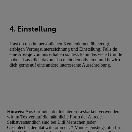
Statistiken oder Kombinationen von Daten aus verschiedenen Q
Verwendung reduzierter Daten zur Auswahl von Werbeanzeige
Werbeleistung. Verwendung von Profilen zur Auswahl personali
Werbung.
4. Einstellung
Liste der Partner (Lieferanten)
Hast du uns im persönlichen Kennenlernen überzeugt,
erfolgen Vertragsunterzeichnung und Einstellung. Falls du
eine Absage von uns erhalten solltest, kann das viele Gründe
haben. Lass dich davon also nicht demotivieren und bewirb
dich gerne auf eine andere interessante Ausschreibung.
Hinweis:
Aus Gründen der leichteren Lesbarkeit verwenden
wir im Textverlauf die männliche Form der Anrede.
Selbstverständlich sind bei Lidl Menschen jeder
Geschlechtsidentität willkommen. * Mindesteinstiegslohn für