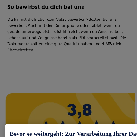
So bewirbst du dich bei uns
Du kannst dich über den "Jetzt bewerben"-Button bei uns
bewerben. Auch mit dem Smartphone oder Tablet, wenn du
gerade unterwegs bist. Es ist hilfreich, wenn du Anschreiben,
Lebenslauf und Zeugnisse bereits als PDF vorbereitet hast. Die
Dokumente sollten eine gute Qualität haben und 4 MB nicht
überschreiten.
Bevor es weitergeht: Zur Verarbeitung Ihrer Da