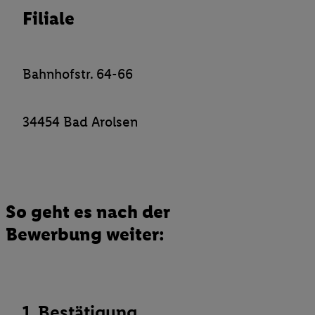
Filiale
Verantwortlichkeit mit einem der oben genannten Partner verwen
daraus eine spezielle Online-Kennung zu erstellen (die sogenannt
sodann ähnlich wie die sogleich beschriebene Utiq-Kennung ve
um Sie in von Dritten betriebenen Diensten zu erkennen und Ihnen
Bahnhofstr. 64-66
Werbung auszuspielen. Hierzu wird von uns und einem der ander
genannten Partner auch Ihre in einen Hashwert umgewandelte E-
gemeinsamer Verantwortlichkeit verarbeitet.
34454 Bad Arolsen
Zudem erlauben Sie uns, der Utiq SA/NV („Utiq“) und
Ihrem
Telekommunikationsnetzbetreiber
, die Utiq-Technologie in
einzusetzen. Utiq prüft zunächst anhand Ihrer IP-Adresse, ob die 
Sie verfügbar ist. Wenn das der Fall ist, gibt Utiq Ihre IP-Adresse
Netzbetreiber weiter, der anhand der IP-Adresse und einer Kund
So geht es nach der
wie z.B. Ihrer Mobilfunknummer, eine Kennung für Utiq erstellt.
Bewerbung weiter:
Kennung verwenden, um Sie wiederzuerkennen und Erkenntnisse
Nutzungsverhalten in den Lidl-Diensten zu erfassen. Insbesonder
mittels dieser Technologie auch auf Diensten wiedererkannt werd
Dritten betrieben werden, damit wir Ihnen dort personalisierte W
können. Sie können Ihre Einwilligung speziell zur Nutzung der U
1. Bestätigung