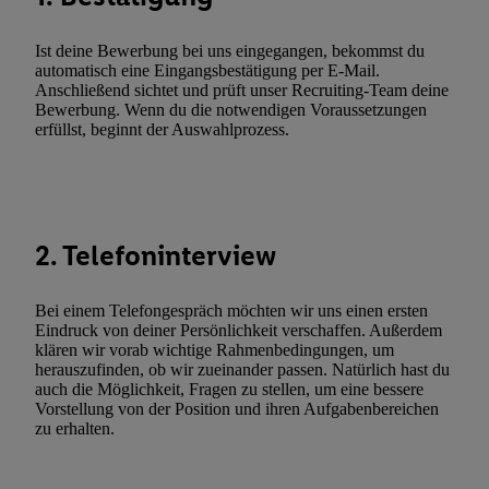
zusätzlich zur weiter unten erläuterten Möglichkeit, Ihre Einwilli
widerrufen - jederzeit auch über
das Datenschutzportal von Utiq
Ist deine Bewerbung bei uns eingegangen, bekommst du
(„consenthub“)
oder über „Anpassen“/„Nutzung der Telekommunik
automatisch eine Eingangsbestätigung per E-Mail.
Utiq-Technologie für digitales Marketing“ am unteren Ende diese
Anschließend sichtet und prüft unser Recruiting-Team deine
Bewerbung. Wenn du die notwendigen Voraussetzungen
(nur für die Lidl-Dienste) widerrufen. Weitere Informationen finde
erfüllst, beginnt der Auswahlprozess.
den
Datenschutzbestimmungen von Utiq
.
Durch einen Klick auf „Ablehnen“ können Sie nur den Einsatz n
Techniken zulassen. Durch einen Klick auf „Zustimmen“ stimmen 
Verarbeitungen zu sämtlichen vorgenannten Zwecken unter Einbi
genannten Partner zu. Weitere Informationen, auch zur Speicherd
2. Telefoninterview
und zu Ihrem Recht, Ihre Einwilligung jederzeit mit Wirkung für 
widerrufen, finden Sie in unseren
Datenschutzbestimmungen
.
Die
Bei einem Telefongespräch möchten wir uns einen ersten
Sie hier.
Unter „Anpassen“ können Sie einzelne Verwendungszwe
Eindruck von deiner Persönlichkeit verschaffen. Außerdem
zulassen; das gilt auch für die nachfolgend schlagwortartig bena
klären wir vorab wichtige Rahmenbedingungen, um
herauszufinden, ob wir zueinander passen. Natürlich hast du
Funktionen im Rahmen des Einsatzes des IAB TCF für Werbung
auch die Möglichkeit, Fragen zu stellen, um eine bessere
Erfolgsmessung:
Vorstellung von der Position und ihren Aufgabenbereichen
Gewährleistung der Sicherheit, Verhinderung und Aufdeckung v
zu erhalten.
Fehlerbehebung, Bereitstellung und Anzeige von Werbung und In
Abgleichung und Kombination von Daten aus unterschiedlichen 