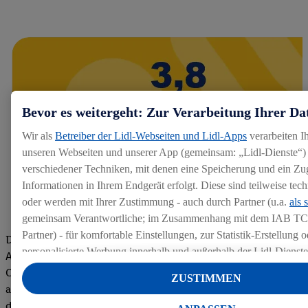
Bevor es weitergeht: Zur Verarbeitung Ihrer Da
Wir als
Betreiber der Lidl-Webseiten und Lidl-Apps
verarbeiten I
unseren Webseiten und unserer App (gemeinsam: „Lidl-Dienste“) 
verschiedener Techniken, mit denen eine Speicherung und ein Zug
Informationen in Ihrem Endgerät erfolgt. Diese sind teilweise te
oder werden mit Ihrer Zustimmung - auch durch Partner (u.a.
als 
gemeinsam Verantwortliche; im Zusammenhang mit dem IAB TC
Partner) - für komfortable Einstellungen, zur Statistik-Erstellung o
Die Bewertungen von aktuellen und ehemaligen Mitarbeitern,
personalisierte Werbung innerhalb und außerhalb der Lidl-Dienst
Azubis und externen Bewerbern haben uns zu einer Top
Datenverarbeitungen für personalisierte Werbung werden durchge
Company gemacht. Wir freuen uns über unseren guten Score
ZUSTIMMEN
Werbung auszusteuern und um Dritten die Ausspielung von Werb
auf dem Arbeitgeber-Bewertungsportal kununu.Hier geht's zu
Lidl-Dienste über die Ihnen und Ihren Haushaltsangehörigen zug
den Bewertungen