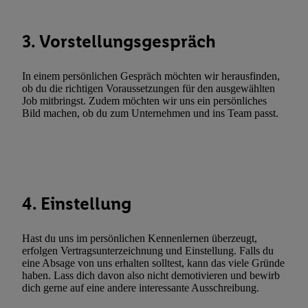
Verknüpfung verschiedener Endgeräte, Identifikation von Geräte
automatisch übermittelter Informationen, Messung des Erfolgs vo
3. Vorstellungsgespräch
Werbekampagnen durch TTD und Nutzung der Telekommunikatio
Utiq-Technologie für digitales Marketing, sowie:
In einem persönlichen Gespräch möchten wir herausfinden,
Verwendung genauer Standortdaten. Erstellung von Profilen für 
ob du die richtigen Voraussetzungen für den ausgewählten
Werbung. Speichern von oder Zugriff auf Informationen auf ei
Job mitbringst. Zudem möchten wir uns ein persönliches
Bild machen, ob du zum Unternehmen und ins Team passt.
Entwicklung und Verbesserung der Angebote. Analyse von Zie
Statistiken oder Kombinationen von Daten aus verschiedenen Q
Verwendung reduzierter Daten zur Auswahl von Werbeanzeige
Werbeleistung. Verwendung von Profilen zur Auswahl personali
Werbung.
4. Einstellung
Liste der Partner (Lieferanten)
Hast du uns im persönlichen Kennenlernen überzeugt,
erfolgen Vertragsunterzeichnung und Einstellung. Falls du
eine Absage von uns erhalten solltest, kann das viele Gründe
haben. Lass dich davon also nicht demotivieren und bewirb
dich gerne auf eine andere interessante Ausschreibung.