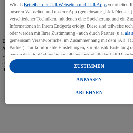
Wir als
Betreiber der Lidl-Webseiten und Lidl-Apps
verarbeiten I
unseren Webseiten und unserer App (gemeinsam: „Lidl-Dienste“) 
verschiedener Techniken, mit denen eine Speicherung und ein Zug
Informationen in Ihrem Endgerät erfolgt. Diese sind teilweise te
oder werden mit Ihrer Zustimmung - auch durch Partner (u.a.
als 
gemeinsam Verantwortliche; im Zusammenhang mit dem IAB TC
Die Bewertungen von aktuellen und ehemaligen Mitarbeitern,
Partner) - für komfortable Einstellungen, zur Statistik-Erstellung o
Azubis und externen Bewerbern haben uns zu einer Top
personalisierte Werbung innerhalb und außerhalb der Lidl-Dienst
Company gemacht. Wir freuen uns über unseren guten Score
Datenverarbeitungen für personalisierte Werbung werden durchge
auf dem Arbeitgeber-Bewertungsportal kununu.Hier geht's zu
ZUSTIMMEN
Werbung auszusteuern und um Dritten die Ausspielung von Werb
den Bewertungen
Lidl-Dienste über die Ihnen und Ihren Haushaltsangehörigen zug
ANPASSEN
Endgeräte zu ermöglichen. Sofern Sie Teilnehmer des Lidl Plus-
werden für diese Zwecke auch Daten aus Ihrem Filial-Kaufverhalte
ABLEHNEN
Zudem werden einem der o.g. Partner Daten über Ihr Kaufverhalte
Diensten zur Verfügung gestellt, damit dieser als
eigenständig Ver
Erfolg von Werbekampagnen seiner Auftraggeber messen kann.
Die Erstellung personalisierter Werbung basiert auf der Generier
Daten von anderen Diensten angereicherten Profilen. Dies umfasst
Zusammenführung von Daten (z.B. über Ihre Nutzung der Lidl-Di