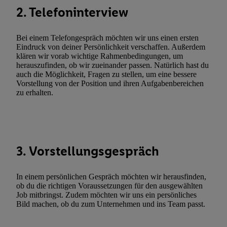
Verarbeitungen zu sämtlichen vorgenannten Zwecken unter Einbi
2. Telefoninterview
genannten Partner zu. Weitere Informationen, auch zur Speicherd
und zu Ihrem Recht, Ihre Einwilligung jederzeit mit Wirkung für 
Bei einem Telefongespräch möchten wir uns einen ersten
widerrufen, finden Sie in unseren
Datenschutzbestimmungen
.
Die
Eindruck von deiner Persönlichkeit verschaffen. Außerdem
klären wir vorab wichtige Rahmenbedingungen, um
Sie hier.
Unter „Anpassen“ können Sie einzelne Verwendungszwe
herauszufinden, ob wir zueinander passen. Natürlich hast du
zulassen; das gilt auch für die nachfolgend schlagwortartig bena
auch die Möglichkeit, Fragen zu stellen, um eine bessere
Funktionen im Rahmen des Einsatzes des IAB TCF für Werbung
Vorstellung von der Position und ihren Aufgabenbereichen
zu erhalten.
Erfolgsmessung:
Gewährleistung der Sicherheit, Verhinderung und Aufdeckung v
Fehlerbehebung, Bereitstellung und Anzeige von Werbung und In
Abgleichung und Kombination von Daten aus unterschiedlichen 
Verknüpfung verschiedener Endgeräte, Identifikation von Geräte
3. Vorstellungsgespräch
automatisch übermittelter Informationen, Messung des Erfolgs vo
Werbekampagnen durch TTD und Nutzung der Telekommunikatio
In einem persönlichen Gespräch möchten wir herausfinden,
Utiq-Technologie für digitales Marketing, sowie:
ob du die richtigen Voraussetzungen für den ausgewählten
Job mitbringst. Zudem möchten wir uns ein persönliches
Verwendung genauer Standortdaten. Erstellung von Profilen für 
Bild machen, ob du zum Unternehmen und ins Team passt.
Werbung. Speichern von oder Zugriff auf Informationen auf ei
Entwicklung und Verbesserung der Angebote. Analyse von Zie