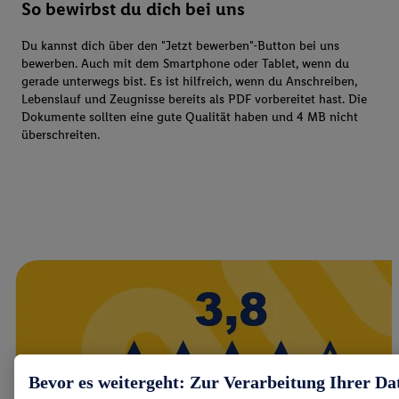
So bewirbst du dich bei uns
Du kannst dich über den "Jetzt bewerben"-Button bei uns
bewerben. Auch mit dem Smartphone oder Tablet, wenn du
gerade unterwegs bist. Es ist hilfreich, wenn du Anschreiben,
Lebenslauf und Zeugnisse bereits als PDF vorbereitet hast. Die
Dokumente sollten eine gute Qualität haben und 4 MB nicht
überschreiten.
Bevor es weitergeht: Zur Verarbeitung Ihrer Da