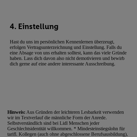
Statistiken oder Kombinationen von Daten aus verschiedenen Q
Verwendung reduzierter Daten zur Auswahl von Werbeanzeige
Werbeleistung. Verwendung von Profilen zur Auswahl personali
4. Einstellung
Werbung.
Liste der Partner (Lieferanten)
Hast du uns im persönlichen Kennenlernen überzeugt,
erfolgen Vertragsunterzeichnung und Einstellung. Falls du
eine Absage von uns erhalten solltest, kann das viele Gründe
haben. Lass dich davon also nicht demotivieren und bewirb
dich gerne auf eine andere interessante Ausschreibung.
Hinweis:
Aus Gründen der leichteren Lesbarkeit verwenden
wir im Textverlauf die männliche Form der Anrede.
Selbstverständlich sind bei Lidl Menschen jeder
Geschlechtsidentität willkommen. * Mindesteinstiegslohn für
tarifl. Kollegen (auch ohne abgeschlossene Berufsausbildung),