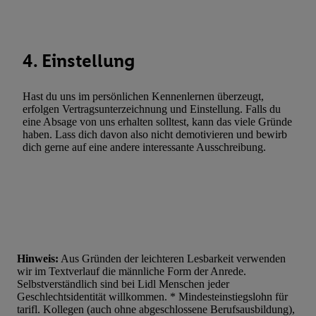
Werbung. Speichern von oder Zugriff auf Informationen auf ei
Entwicklung und Verbesserung der Angebote. Analyse von Zie
Statistiken oder Kombinationen von Daten aus verschiedenen Q
Verwendung reduzierter Daten zur Auswahl von Werbeanzeige
4. Einstellung
Werbeleistung. Verwendung von Profilen zur Auswahl personali
Werbung.
Hast du uns im persönlichen Kennenlernen überzeugt,
erfolgen Vertragsunterzeichnung und Einstellung. Falls du
Liste der Partner (Lieferanten)
eine Absage von uns erhalten solltest, kann das viele Gründe
haben. Lass dich davon also nicht demotivieren und bewirb
dich gerne auf eine andere interessante Ausschreibung.
Hinweis:
Aus Gründen der leichteren Lesbarkeit verwenden
wir im Textverlauf die männliche Form der Anrede.
Selbstverständlich sind bei Lidl Menschen jeder
Geschlechtsidentität willkommen. * Mindesteinstiegslohn für
tarifl. Kollegen (auch ohne abgeschlossene Berufsausbildung),