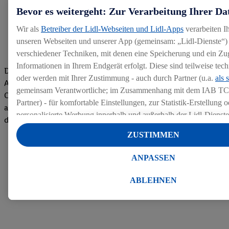
Bevor es weitergeht: Zur Verarbeitung Ihrer Da
Wir als
Betreiber der Lidl-Webseiten und Lidl-Apps
verarbeiten I
unseren Webseiten und unserer App (gemeinsam: „Lidl-Dienste“) 
verschiedener Techniken, mit denen eine Speicherung und ein Zug
Informationen in Ihrem Endgerät erfolgt. Diese sind teilweise te
Die Bewertungen von aktuellen und ehemaligen Mitarbeitern,
oder werden mit Ihrer Zustimmung - auch durch Partner (u.a.
als 
Azubis und externen Bewerbern haben uns zu einer Top
gemeinsam Verantwortliche; im Zusammenhang mit dem IAB TC
Company gemacht. Wir freuen uns über unseren guten Score
Partner) - für komfortable Einstellungen, zur Statistik-Erstellung o
auf dem Arbeitgeber-Bewertungsportal kununu.Hier geht's zu
personalisierte Werbung innerhalb und außerhalb der Lidl-Dienst
den Bewertungen
Datenverarbeitungen für personalisierte Werbung werden durchge
ZUSTIMMEN
Werbung auszusteuern und um Dritten die Ausspielung von Werb
Lidl-Dienste über die Ihnen und Ihren Haushaltsangehörigen zug
ANPASSEN
Endgeräte zu ermöglichen. Sofern Sie Teilnehmer des Lidl Plus-
werden für diese Zwecke auch Daten aus Ihrem Filial-Kaufverhalte
ABLEHNEN
Zudem werden einem der o.g. Partner Daten über Ihr Kaufverhalte
Diensten zur Verfügung gestellt, damit dieser als
eigenständig Ver
Erfolg von Werbekampagnen seiner Auftraggeber messen kann.
Die Erstellung personalisierter Werbung basiert auf der Generier