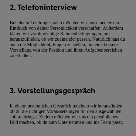
Durch einen Klick auf „Ablehnen“ können Sie nur den Einsatz n
2. Telefoninterview
Techniken zulassen. Durch einen Klick auf „Zustimmen“ stimmen 
Verarbeitungen zu sämtlichen vorgenannten Zwecken unter Einbi
Bei einem Telefongespräch möchten wir uns einen ersten
genannten Partner zu. Weitere Informationen, auch zur Speicherd
Eindruck von deiner Persönlichkeit verschaffen. Außerdem
und zu Ihrem Recht, Ihre Einwilligung jederzeit mit Wirkung für 
klären wir vorab wichtige Rahmenbedingungen, um
widerrufen, finden Sie in unseren
Datenschutzbestimmungen
.
Die
herauszufinden, ob wir zueinander passen. Natürlich hast du
auch die Möglichkeit, Fragen zu stellen, um eine bessere
Sie hier.
Unter „Anpassen“ können Sie einzelne Verwendungszwe
Vorstellung von der Position und ihren Aufgabenbereichen
zulassen; das gilt auch für die nachfolgend schlagwortartig bena
zu erhalten.
Funktionen im Rahmen des Einsatzes des IAB TCF für Werbung
Erfolgsmessung:
Gewährleistung der Sicherheit, Verhinderung und Aufdeckung v
Fehlerbehebung, Bereitstellung und Anzeige von Werbung und In
3. Vorstellungsgespräch
Abgleichung und Kombination von Daten aus unterschiedlichen 
Verknüpfung verschiedener Endgeräte, Identifikation von Geräte
automatisch übermittelter Informationen, Messung des Erfolgs vo
In einem persönlichen Gespräch möchten wir herausfinden,
ob du die richtigen Voraussetzungen für den ausgewählten
Werbekampagnen durch TTD und Nutzung der Telekommunikatio
Job mitbringst. Zudem möchten wir uns ein persönliches
Utiq-Technologie für digitales Marketing, sowie:
Bild machen, ob du zum Unternehmen und ins Team passt.
Verwendung genauer Standortdaten. Erstellung von Profilen für 