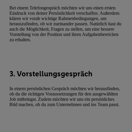
Techniken zulassen. Durch einen Klick auf „Zustimmen“ stimmen 
Verarbeitungen zu sämtlichen vorgenannten Zwecken unter Einbi
Bei einem Telefongespräch möchten wir uns einen ersten
Eindruck von deiner Persönlichkeit verschaffen. Außerdem
genannten Partner zu. Weitere Informationen, auch zur Speicherd
klären wir vorab wichtige Rahmenbedingungen, um
und zu Ihrem Recht, Ihre Einwilligung jederzeit mit Wirkung für 
herauszufinden, ob wir zueinander passen. Natürlich hast du
widerrufen, finden Sie in unseren
Datenschutzbestimmungen
.
Die
auch die Möglichkeit, Fragen zu stellen, um eine bessere
Vorstellung von der Position und ihren Aufgabenbereichen
Sie hier.
Unter „Anpassen“ können Sie einzelne Verwendungszwe
zu erhalten.
zulassen; das gilt auch für die nachfolgend schlagwortartig bena
Funktionen im Rahmen des Einsatzes des IAB TCF für Werbung
Erfolgsmessung:
Gewährleistung der Sicherheit, Verhinderung und Aufdeckung v
Fehlerbehebung, Bereitstellung und Anzeige von Werbung und In
3. Vorstellungsgespräch
Abgleichung und Kombination von Daten aus unterschiedlichen 
Verknüpfung verschiedener Endgeräte, Identifikation von Geräte
In einem persönlichen Gespräch möchten wir herausfinden,
automatisch übermittelter Informationen, Messung des Erfolgs vo
ob du die richtigen Voraussetzungen für den ausgewählten
Werbekampagnen durch TTD und Nutzung der Telekommunikatio
Job mitbringst. Zudem möchten wir uns ein persönliches
Bild machen, ob du zum Unternehmen und ins Team passt.
Utiq-Technologie für digitales Marketing, sowie:
Verwendung genauer Standortdaten. Erstellung von Profilen für 
Werbung. Speichern von oder Zugriff auf Informationen auf ei
Entwicklung und Verbesserung der Angebote. Analyse von Zie