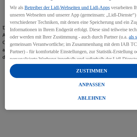
Wir als
Betreiber der Lidl-Webseiten und Lidl-Apps
verarbeiten I
unseren Webseiten und unserer App (gemeinsam: „Lidl-Dienste“) 
verschiedener Techniken, mit denen eine Speicherung und ein Zug
Die Bewertungen von aktuellen und ehemaligen Mitarbeitern,
Informationen in Ihrem Endgerät erfolgt. Diese sind teilweise te
Azubis und externen Bewerbern haben uns zu einer Top
oder werden mit Ihrer Zustimmung - auch durch Partner (u.a.
als 
Company gemacht. Wir freuen uns über unseren guten Score
gemeinsam Verantwortliche; im Zusammenhang mit dem IAB TC
auf dem Arbeitgeber-Bewertungsportal kununu.Hier geht's zu
Partner) - für komfortable Einstellungen, zur Statistik-Erstellung o
den Bewertungen
personalisierte Werbung innerhalb und außerhalb der Lidl-Dienst
Datenverarbeitungen für personalisierte Werbung werden durchge
ZUSTIMMEN
Werbung auszusteuern und um Dritten die Ausspielung von Werb
Lidl-Dienste über die Ihnen und Ihren Haushaltsangehörigen zug
ANPASSEN
Endgeräte zu ermöglichen. Sofern Sie Teilnehmer des Lidl Plus-
werden für diese Zwecke auch Daten aus Ihrem Filial-Kaufverhalte
ABLEHNEN
Zudem werden einem der o.g. Partner Daten über Ihr Kaufverhalte
Diensten zur Verfügung gestellt, damit dieser als
eigenständig Ver
Erfolg von Werbekampagnen seiner Auftraggeber messen kann.
Die Erstellung personalisierter Werbung basiert auf der Generier
Daten von anderen Diensten angereicherten Profilen. Dies umfasst