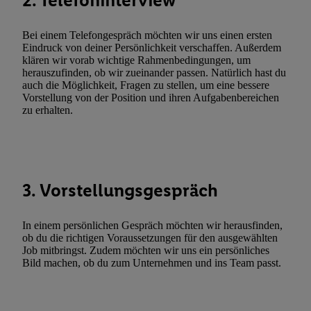
2. Telefoninterview
genannten Partner zu. Weitere Informationen, auch zur Speicherd
und zu Ihrem Recht, Ihre Einwilligung jederzeit mit Wirkung für 
Bei einem Telefongespräch möchten wir uns einen ersten
Eindruck von deiner Persönlichkeit verschaffen. Außerdem
widerrufen, finden Sie in unseren
Datenschutzbestimmungen
.
Die
klären wir vorab wichtige Rahmenbedingungen, um
Sie hier.
Unter „Anpassen“ können Sie einzelne Verwendungszwe
herauszufinden, ob wir zueinander passen. Natürlich hast du
zulassen; das gilt auch für die nachfolgend schlagwortartig bena
auch die Möglichkeit, Fragen zu stellen, um eine bessere
Vorstellung von der Position und ihren Aufgabenbereichen
Funktionen im Rahmen des Einsatzes des IAB TCF für Werbung
zu erhalten.
Erfolgsmessung:
Gewährleistung der Sicherheit, Verhinderung und Aufdeckung v
Fehlerbehebung, Bereitstellung und Anzeige von Werbung und In
Abgleichung und Kombination von Daten aus unterschiedlichen 
Verknüpfung verschiedener Endgeräte, Identifikation von Geräte
3. Vorstellungsgespräch
automatisch übermittelter Informationen, Messung des Erfolgs vo
Werbekampagnen durch TTD und Nutzung der Telekommunikatio
In einem persönlichen Gespräch möchten wir herausfinden,
Utiq-Technologie für digitales Marketing, sowie:
ob du die richtigen Voraussetzungen für den ausgewählten
Job mitbringst. Zudem möchten wir uns ein persönliches
Verwendung genauer Standortdaten. Erstellung von Profilen für 
Bild machen, ob du zum Unternehmen und ins Team passt.
Werbung. Speichern von oder Zugriff auf Informationen auf ei
Entwicklung und Verbesserung der Angebote. Analyse von Zie
Statistiken oder Kombinationen von Daten aus verschiedenen Q