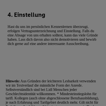
Verwendung reduzierter Daten zur Auswahl von Werbeanzeige
Werbeleistung. Verwendung von Profilen zur Auswahl personali
4. Einstellung
Werbung.
Liste der Partner (Lieferanten)
Hast du uns im persönlichen Kennenlernen überzeugt,
erfolgen Vertragsunterzeichnung und Einstellung. Falls du
eine Absage von uns erhalten solltest, kann das viele Gründe
haben. Lass dich davon also nicht demotivieren und bewirb
dich gerne auf eine andere interessante Ausschreibung.
Hinweis:
Aus Gründen der leichteren Lesbarkeit verwenden
wir im Textverlauf die männliche Form der Anrede.
Selbstverständlich sind bei Lidl Menschen jeder
Geschlechtsidentität willkommen. * Mindesteinstiegslohn für
tarifl. Kollegen (auch ohne abgeschlossene Berufsausbildung),
je nach Erfahrung und Tarifgebiet deutlich mehr. Gilt nicht für