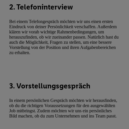
Verarbeitungen zu sämtlichen vorgenannten Zwecken unter Einbi
2. Telefoninterview
genannten Partner zu. Weitere Informationen, auch zur Speicherd
und zu Ihrem Recht, Ihre Einwilligung jederzeit mit Wirkung für 
Bei einem Telefongespräch möchten wir uns einen ersten
widerrufen, finden Sie in unseren
Datenschutzbestimmungen
.
Die
Eindruck von deiner Persönlichkeit verschaffen. Außerdem
klären wir vorab wichtige Rahmenbedingungen, um
Sie hier.
Unter „Anpassen“ können Sie einzelne Verwendungszwe
herauszufinden, ob wir zueinander passen. Natürlich hast du
zulassen; das gilt auch für die nachfolgend schlagwortartig bena
auch die Möglichkeit, Fragen zu stellen, um eine bessere
Funktionen im Rahmen des Einsatzes des IAB TCF für Werbung
Vorstellung von der Position und ihren Aufgabenbereichen
zu erhalten.
Erfolgsmessung:
Gewährleistung der Sicherheit, Verhinderung und Aufdeckung v
Fehlerbehebung, Bereitstellung und Anzeige von Werbung und In
Abgleichung und Kombination von Daten aus unterschiedlichen 
Verknüpfung verschiedener Endgeräte, Identifikation von Geräte
3. Vorstellungsgespräch
automatisch übermittelter Informationen, Messung des Erfolgs vo
Werbekampagnen durch TTD und Nutzung der Telekommunikatio
In einem persönlichen Gespräch möchten wir herausfinden,
Utiq-Technologie für digitales Marketing, sowie:
ob du die richtigen Voraussetzungen für den ausgewählten
Job mitbringst. Zudem möchten wir uns ein persönliches
Verwendung genauer Standortdaten. Erstellung von Profilen für 
Bild machen, ob du zum Unternehmen und ins Team passt.
Werbung. Speichern von oder Zugriff auf Informationen auf ei
Entwicklung und Verbesserung der Angebote. Analyse von Zie