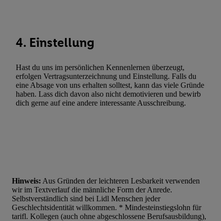
Statistiken oder Kombinationen von Daten aus verschiedenen Q
Verwendung reduzierter Daten zur Auswahl von Werbeanzeige
Werbeleistung. Verwendung von Profilen zur Auswahl personali
4. Einstellung
Werbung.
Liste der Partner (Lieferanten)
Hast du uns im persönlichen Kennenlernen überzeugt,
erfolgen Vertragsunterzeichnung und Einstellung. Falls du
eine Absage von uns erhalten solltest, kann das viele Gründe
haben. Lass dich davon also nicht demotivieren und bewirb
dich gerne auf eine andere interessante Ausschreibung.
Hinweis:
Aus Gründen der leichteren Lesbarkeit verwenden
wir im Textverlauf die männliche Form der Anrede.
Selbstverständlich sind bei Lidl Menschen jeder
Geschlechtsidentität willkommen. * Mindesteinstiegslohn für
tarifl. Kollegen (auch ohne abgeschlossene Berufsausbildung),