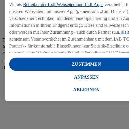
Wir als
Betreiber der Lidl-Webseiten und Lidl-Apps
verarbeiten I
unseren Webseiten und unserer App (gemeinsam: „Lidl-Dienste“) 
verschiedener Techniken, mit denen eine Speicherung und ein Zug
Informationen in Ihrem Endgerät erfolgt. Diese sind teilweise te
oder werden mit Ihrer Zustimmung - auch durch Partner (u.a.
als 
gemeinsam Verantwortliche; im Zusammenhang mit dem IAB TC
Die Bewertungen von aktuellen und ehemaligen Mitarbeitern,
Partner) - für komfortable Einstellungen, zur Statistik-Erstellung o
Azubis und externen Bewerbern haben uns zu einer Top
personalisierte Werbung innerhalb und außerhalb der Lidl-Dienst
Company gemacht. Wir freuen uns über unseren guten Score
Datenverarbeitungen für personalisierte Werbung werden durchge
auf dem Arbeitgeber-Bewertungsportal kununu.Hier geht's zu
ZUSTIMMEN
Werbung auszusteuern und um Dritten die Ausspielung von Werb
den Bewertungen
Lidl-Dienste über die Ihnen und Ihren Haushaltsangehörigen zug
ANPASSEN
Endgeräte zu ermöglichen. Sofern Sie Teilnehmer des Lidl Plus-
werden für diese Zwecke auch Daten aus Ihrem Filial-Kaufverhalte
ABLEHNEN
Zudem werden einem der o.g. Partner Daten über Ihr Kaufverhalte
Diensten zur Verfügung gestellt, damit dieser als
eigenständig Ver
Erfolg von Werbekampagnen seiner Auftraggeber messen kann.
Die Erstellung personalisierter Werbung basiert auf der Generier
Daten von anderen Diensten angereicherten Profilen. Dies umfasst
Zusammenführung von Daten (z.B. über Ihre Nutzung der Lidl-Di