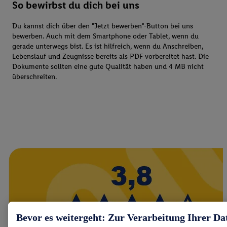
So bewirbst du dich bei uns
Du kannst dich über den "Jetzt bewerben"-Button bei uns
bewerben. Auch mit dem Smartphone oder Tablet, wenn du
gerade unterwegs bist. Es ist hilfreich, wenn du Anschreiben,
Lebenslauf und Zeugnisse bereits als PDF vorbereitet hast. Die
Dokumente sollten eine gute Qualität haben und 4 MB nicht
überschreiten.
Bevor es weitergeht: Zur Verarbeitung Ihrer Da