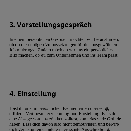
Abgleichung und Kombination von Daten aus unterschiedlichen 
Verknüpfung verschiedener Endgeräte, Identifikation von Geräte
automatisch übermittelter Informationen, Messung des Erfolgs vo
3. Vorstellungsgespräch
Werbekampagnen durch TTD und Nutzung der Telekommunikatio
Utiq-Technologie für digitales Marketing, sowie:
In einem persönlichen Gespräch möchten wir herausfinden,
Verwendung genauer Standortdaten. Erstellung von Profilen für 
ob du die richtigen Voraussetzungen für den ausgewählten
Werbung. Speichern von oder Zugriff auf Informationen auf ei
Job mitbringst. Zudem möchten wir uns ein persönliches
Entwicklung und Verbesserung der Angebote. Analyse von Zie
Bild machen, ob du zum Unternehmen und ins Team passt.
Statistiken oder Kombinationen von Daten aus verschiedenen Q
Verwendung reduzierter Daten zur Auswahl von Werbeanzeige
Werbeleistung. Verwendung von Profilen zur Auswahl personali
Werbung.
4. Einstellung
Liste der Partner (Lieferanten)
Hast du uns im persönlichen Kennenlernen überzeugt,
erfolgen Vertragsunterzeichnung und Einstellung. Falls du
eine Absage von uns erhalten solltest, kann das viele Gründe
haben. Lass dich davon also nicht demotivieren und bewirb
dich gerne auf eine andere interessante Ausschreibung.