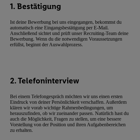
1. Bestätigung
zusätzlich zur weiter unten erläuterten Möglichkeit, Ihre Einwilli
widerrufen - jederzeit auch über
das Datenschutzportal von Utiq
(„consenthub“)
oder über „Anpassen“/„Nutzung der Telekommunik
Ist deine Bewerbung bei uns eingegangen, bekommst du
automatisch eine Eingangsbestätigung per E-Mail.
Utiq-Technologie für digitales Marketing“ am unteren Ende diese
Anschließend sichtet und prüft unser Recruiting-Team deine
(nur für die Lidl-Dienste) widerrufen. Weitere Informationen finde
Bewerbung. Wenn du die notwendigen Voraussetzungen
den
Datenschutzbestimmungen von Utiq
.
erfüllst, beginnt der Auswahlprozess.
Durch einen Klick auf „Ablehnen“ können Sie nur den Einsatz n
Techniken zulassen. Durch einen Klick auf „Zustimmen“ stimmen 
Verarbeitungen zu sämtlichen vorgenannten Zwecken unter Einbi
genannten Partner zu. Weitere Informationen, auch zur Speicherd
2. Telefoninterview
und zu Ihrem Recht, Ihre Einwilligung jederzeit mit Wirkung für 
widerrufen, finden Sie in unseren
Datenschutzbestimmungen
.
Die
Bei einem Telefongespräch möchten wir uns einen ersten
Sie hier.
Unter „Anpassen“ können Sie einzelne Verwendungszwe
Eindruck von deiner Persönlichkeit verschaffen. Außerdem
zulassen; das gilt auch für die nachfolgend schlagwortartig bena
klären wir vorab wichtige Rahmenbedingungen, um
Funktionen im Rahmen des Einsatzes des IAB TCF für Werbung
herauszufinden, ob wir zueinander passen. Natürlich hast du
auch die Möglichkeit, Fragen zu stellen, um eine bessere
Erfolgsmessung:
Vorstellung von der Position und ihren Aufgabenbereichen
Gewährleistung der Sicherheit, Verhinderung und Aufdeckung v
zu erhalten.
Fehlerbehebung, Bereitstellung und Anzeige von Werbung und In