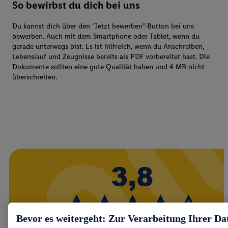
So bewirbst du dich bei uns
Du kannst dich über den "Jetzt bewerben"-Button bei uns
bewerben. Auch mit dem Smartphone oder Tablet, wenn du
gerade unterwegs bist. Es ist hilfreich, wenn du Anschreiben,
Lebenslauf und Zeugnisse bereits als PDF vorbereitet hast. Die
Dokumente sollten eine gute Qualität haben und 4 MB nicht
überschreiten.
Bevor es weitergeht: Zur Verarbeitung Ihrer Da