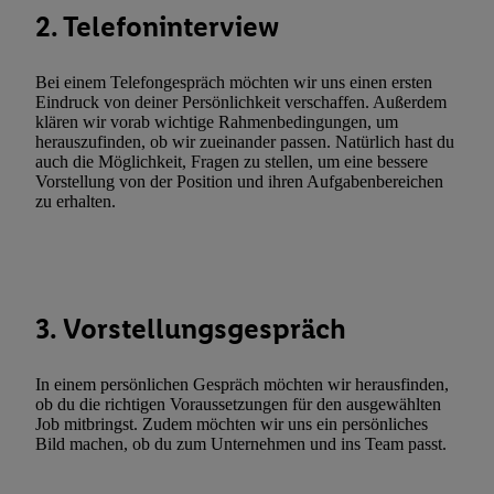
Verarbeitungen zu sämtlichen vorgenannten Zwecken unter Einbi
2. Telefoninterview
genannten Partner zu. Weitere Informationen, auch zur Speicherd
und zu Ihrem Recht, Ihre Einwilligung jederzeit mit Wirkung für 
Bei einem Telefongespräch möchten wir uns einen ersten
widerrufen, finden Sie in unseren
Datenschutzbestimmungen
.
Die
Eindruck von deiner Persönlichkeit verschaffen. Außerdem
klären wir vorab wichtige Rahmenbedingungen, um
Sie hier.
Unter „Anpassen“ können Sie einzelne Verwendungszwe
herauszufinden, ob wir zueinander passen. Natürlich hast du
zulassen; das gilt auch für die nachfolgend schlagwortartig bena
auch die Möglichkeit, Fragen zu stellen, um eine bessere
Funktionen im Rahmen des Einsatzes des IAB TCF für Werbung
Vorstellung von der Position und ihren Aufgabenbereichen
zu erhalten.
Erfolgsmessung:
Gewährleistung der Sicherheit, Verhinderung und Aufdeckung v
Fehlerbehebung, Bereitstellung und Anzeige von Werbung und In
Abgleichung und Kombination von Daten aus unterschiedlichen 
Verknüpfung verschiedener Endgeräte, Identifikation von Geräte
3. Vorstellungsgespräch
automatisch übermittelter Informationen, Messung des Erfolgs vo
Werbekampagnen durch TTD und Nutzung der Telekommunikatio
In einem persönlichen Gespräch möchten wir herausfinden,
Utiq-Technologie für digitales Marketing, sowie:
ob du die richtigen Voraussetzungen für den ausgewählten
Job mitbringst. Zudem möchten wir uns ein persönliches
Verwendung genauer Standortdaten. Erstellung von Profilen für 
Bild machen, ob du zum Unternehmen und ins Team passt.
Werbung. Speichern von oder Zugriff auf Informationen auf ei
Entwicklung und Verbesserung der Angebote. Analyse von Zie