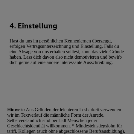
Statistiken oder Kombinationen von Daten aus verschiedenen Q
Verwendung reduzierter Daten zur Auswahl von Werbeanzeige
Werbeleistung. Verwendung von Profilen zur Auswahl personali
4. Einstellung
Werbung.
Liste der Partner (Lieferanten)
Hast du uns im persönlichen Kennenlernen überzeugt,
erfolgen Vertragsunterzeichnung und Einstellung. Falls du
eine Absage von uns erhalten solltest, kann das viele Gründe
haben. Lass dich davon also nicht demotivieren und bewirb
dich gerne auf eine andere interessante Ausschreibung.
Hinweis:
Aus Gründen der leichteren Lesbarkeit verwenden
wir im Textverlauf die männliche Form der Anrede.
Selbstverständlich sind bei Lidl Menschen jeder
Geschlechtsidentität willkommen. * Mindesteinstiegslohn für
tarifl. Kollegen (auch ohne abgeschlossene Berufsausbildung),