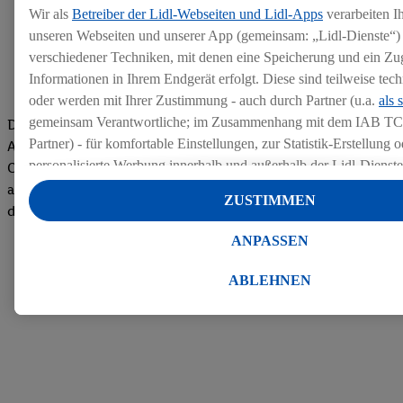
Wir als
Betreiber der Lidl-Webseiten und Lidl-Apps
verarbeiten I
unseren Webseiten und unserer App (gemeinsam: „Lidl-Dienste“) 
verschiedener Techniken, mit denen eine Speicherung und ein Zug
Informationen in Ihrem Endgerät erfolgt. Diese sind teilweise te
oder werden mit Ihrer Zustimmung - auch durch Partner (u.a.
als 
gemeinsam Verantwortliche; im Zusammenhang mit dem IAB TC
Die Bewertungen von aktuellen und ehemaligen Mitarbeitern,
Partner) - für komfortable Einstellungen, zur Statistik-Erstellung o
Azubis und externen Bewerbern haben uns zu einer Top
personalisierte Werbung innerhalb und außerhalb der Lidl-Dienst
Company gemacht. Wir freuen uns über unseren guten Score
Datenverarbeitungen für personalisierte Werbung werden durchge
auf dem Arbeitgeber-Bewertungsportal kununu.Hier geht's zu
ZUSTIMMEN
Werbung auszusteuern und um Dritten die Ausspielung von Werb
den Bewertungen
Lidl-Dienste über die Ihnen und Ihren Haushaltsangehörigen zug
ANPASSEN
Endgeräte zu ermöglichen. Sofern Sie Teilnehmer des Lidl Plus-
werden für diese Zwecke auch Daten aus Ihrem Filial-Kaufverhalte
ABLEHNEN
Zudem werden einem der o.g. Partner Daten über Ihr Kaufverhalte
Diensten zur Verfügung gestellt, damit dieser als
eigenständig Ver
Erfolg von Werbekampagnen seiner Auftraggeber messen kann.
Die Erstellung personalisierter Werbung basiert auf der Generier
Daten von anderen Diensten angereicherten Profilen. Dies umfasst
Zusammenführung von Daten (z.B. über Ihre Nutzung der Lidl-Di