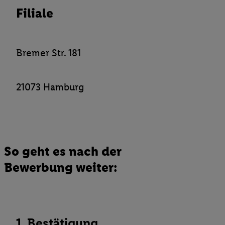
Filiale
Verantwortlichkeit mit einem der oben genannten Partner verwen
daraus eine spezielle Online-Kennung zu erstellen (die sogenannt
sodann ähnlich wie die sogleich beschriebene Utiq-Kennung ve
um Sie in von Dritten betriebenen Diensten zu erkennen und Ihnen
Bremer Str. 181
Werbung auszuspielen. Hierzu wird von uns und einem der ander
genannten Partner auch Ihre in einen Hashwert umgewandelte E-
gemeinsamer Verantwortlichkeit verarbeitet.
21073 Hamburg
Zudem erlauben Sie uns, der Utiq SA/NV („Utiq“) und
Ihrem
Telekommunikationsnetzbetreiber
, die Utiq-Technologie in
einzusetzen. Utiq prüft zunächst anhand Ihrer IP-Adresse, ob die 
Sie verfügbar ist. Wenn das der Fall ist, gibt Utiq Ihre IP-Adresse
Netzbetreiber weiter, der anhand der IP-Adresse und einer Kund
So geht es nach der
wie z.B. Ihrer Mobilfunknummer, eine Kennung für Utiq erstellt.
Bewerbung weiter:
Kennung verwenden, um Sie wiederzuerkennen und Erkenntnisse
Nutzungsverhalten in den Lidl-Diensten zu erfassen. Insbesonder
mittels dieser Technologie auch auf Diensten wiedererkannt werd
Dritten betrieben werden, damit wir Ihnen dort personalisierte W
können. Sie können Ihre Einwilligung speziell zur Nutzung der U
1. Bestätigung