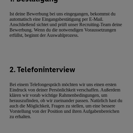
zusätzlich zur weiter unten erläuterten Möglichkeit, Ihre Einwilli
widerrufen - jederzeit auch über
das Datenschutzportal von Utiq
Ist deine Bewerbung bei uns eingegangen, bekommst du
(„consenthub“)
oder über „Anpassen“/„Nutzung der Telekommunik
automatisch eine Eingangsbestätigung per E-Mail.
Utiq-Technologie für digitales Marketing“ am unteren Ende diese
Anschließend sichtet und prüft unser Recruiting-Team deine
Bewerbung. Wenn du die notwendigen Voraussetzungen
(nur für die Lidl-Dienste) widerrufen. Weitere Informationen finde
erfüllst, beginnt der Auswahlprozess.
den
Datenschutzbestimmungen von Utiq
.
Durch einen Klick auf „Ablehnen“ können Sie nur den Einsatz n
Techniken zulassen. Durch einen Klick auf „Zustimmen“ stimmen 
Verarbeitungen zu sämtlichen vorgenannten Zwecken unter Einbi
genannten Partner zu. Weitere Informationen, auch zur Speicherd
2. Telefoninterview
und zu Ihrem Recht, Ihre Einwilligung jederzeit mit Wirkung für 
widerrufen, finden Sie in unseren
Datenschutzbestimmungen
.
Die
Bei einem Telefongespräch möchten wir uns einen ersten
Sie hier.
Unter „Anpassen“ können Sie einzelne Verwendungszwe
Eindruck von deiner Persönlichkeit verschaffen. Außerdem
zulassen; das gilt auch für die nachfolgend schlagwortartig bena
klären wir vorab wichtige Rahmenbedingungen, um
herauszufinden, ob wir zueinander passen. Natürlich hast du
Funktionen im Rahmen des Einsatzes des IAB TCF für Werbung
auch die Möglichkeit, Fragen zu stellen, um eine bessere
Erfolgsmessung:
Vorstellung von der Position und ihren Aufgabenbereichen
Gewährleistung der Sicherheit, Verhinderung und Aufdeckung v
zu erhalten.
Fehlerbehebung, Bereitstellung und Anzeige von Werbung und In
Abgleichung und Kombination von Daten aus unterschiedlichen 