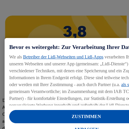
Bevor es weitergeht: Zur Verarbeitung Ihrer Da
Wir als
Betreiber der Lidl-Webseiten und Lidl-Apps
verarbeiten I
unseren Webseiten und unserer App (gemeinsam: „Lidl-Dienste“) 
verschiedener Techniken, mit denen eine Speicherung und ein Zug
Informationen in Ihrem Endgerät erfolgt. Diese sind teilweise te
oder werden mit Ihrer Zustimmung - auch durch Partner (u.a.
als 
gemeinsam Verantwortliche; im Zusammenhang mit dem IAB TC
Partner) - für komfortable Einstellungen, zur Statistik-Erstellung o
Die Bewertungen von aktuellen und ehemaligen Mitarbeitern,
personalisierte Werbung innerhalb und außerhalb der Lidl-Dienst
Azubis und externen Bewerbern haben uns zu einer Top
Datenverarbeitungen für personalisierte Werbung werden durchge
Company gemacht. Wir freuen uns über unseren guten Score
ZUSTIMMEN
Werbung auszusteuern und um Dritten die Ausspielung von Werb
auf dem Arbeitgeber-Bewertungsportal kununu.Hier geht's zu
Lidl-Dienste über die Ihnen und Ihren Haushaltsangehörigen zug
den Bewertungen