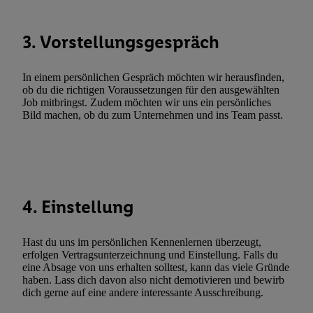
Verknüpfung verschiedener Endgeräte, Identifikation von Geräte
automatisch übermittelter Informationen, Messung des Erfolgs vo
3. Vorstellungsgespräch
Werbekampagnen durch TTD und Nutzung der Telekommunikatio
Utiq-Technologie für digitales Marketing, sowie:
In einem persönlichen Gespräch möchten wir herausfinden,
Verwendung genauer Standortdaten. Erstellung von Profilen für 
ob du die richtigen Voraussetzungen für den ausgewählten
Werbung. Speichern von oder Zugriff auf Informationen auf ei
Job mitbringst. Zudem möchten wir uns ein persönliches
Bild machen, ob du zum Unternehmen und ins Team passt.
Entwicklung und Verbesserung der Angebote. Analyse von Zie
Statistiken oder Kombinationen von Daten aus verschiedenen Q
Verwendung reduzierter Daten zur Auswahl von Werbeanzeige
Werbeleistung. Verwendung von Profilen zur Auswahl personali
Werbung.
4. Einstellung
Liste der Partner (Lieferanten)
Hast du uns im persönlichen Kennenlernen überzeugt,
erfolgen Vertragsunterzeichnung und Einstellung. Falls du
eine Absage von uns erhalten solltest, kann das viele Gründe
haben. Lass dich davon also nicht demotivieren und bewirb
dich gerne auf eine andere interessante Ausschreibung.