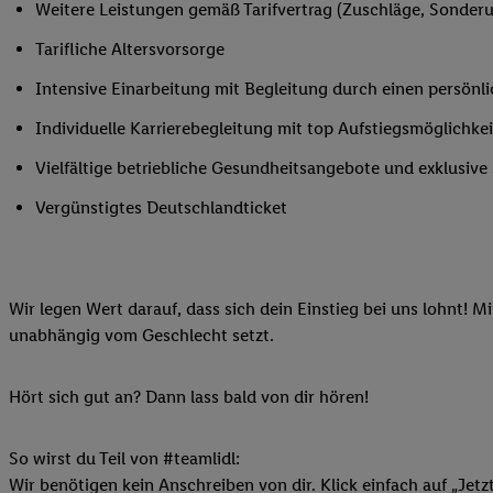
Weitere Leistungen gemäß Tarifvertrag (Zuschläge, Sonderur
Ihnen personalisierte
auch Ihre in einen Ha
Tarifliche Altersvorsorge
Zudem erlauben Sie u
Intensive Einarbeitung mit Begleitung durch einen persönl
Technologie in den Lid
Sie verfügbar ist. Wenn
Individuelle Karrierebegleitung mit top Aufstiegsmöglichk
Adresse und einer Kun
Vielfältige betriebliche Gesundheitsangebote und exklusiv
werden diese Kennung 
Lidl-Diensten zu erfas
Vergünstigtes Deutschlandticket
werden, die von Dritte
können Ihre Einwilligu
Möglichkeit, Ihre Einw
Wir legen Wert darauf, dass sich dein Einstieg bei uns lohnt! M
(„consenthub“)
oder üb
unabhängig vom Geschlecht setzt.
Marketing“ am unteren 
finden Sie in den
Date
Durch einen Klick auf
Hört sich gut an? Dann lass bald von dir hören!
Klick auf „Zustimmen“
sämtlicher genannten P
So wirst du Teil von #teamlidl:
Ihre Einwilligung jede
Wir benötigen kein Anschreiben von dir. Klick einfach auf „Jetz