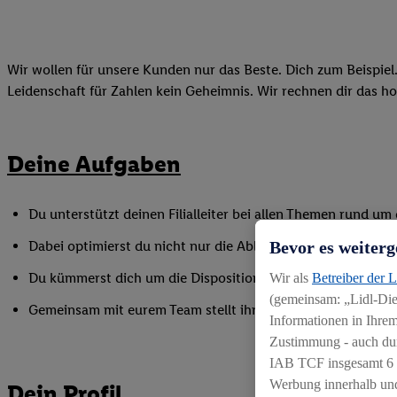
Wir wollen für unsere Kunden nur das Beste. Dich zum Beispiel.
Leidenschaft für Zahlen kein Geheimnis. Wir rechnen dir das h
Deine Aufgaben
Du unterstützt deinen Filialleiter bei allen Themen rund u
Bevor es weiterg
Dabei optimierst du nicht nur die Abläufe hinter den Kulisse
Du kümmerst dich um die Disposition und Inventuren und ver
Wir als
Betreiber der 
(gemeinsam: „Lidl-Dien
Gemeinsam mit eurem Team stellt ihr die Umsetzung unserer 
Informationen in Ihrem
Zustimmung - auch dur
IAB TCF insgesamt
6
Werbung innerhalb und
Dein Profil