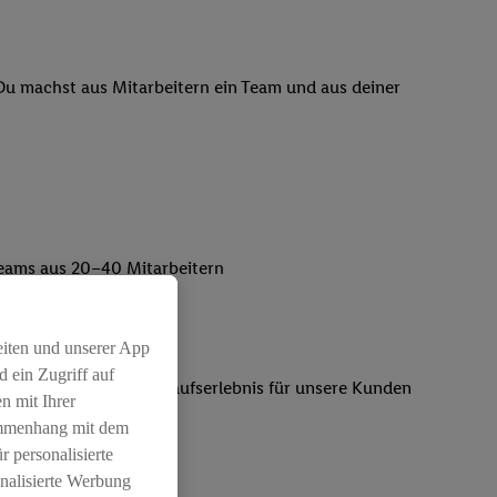
 Du machst aus Mitarbeitern ein Team und aus deiner
lteams aus 20–40 Mitarbeitern
eiten und unserer App
 ein Zugriff auf
 rundum gelungenes Einkaufserlebnis für unsere Kunden
n mit Ihrer
ammenhang mit dem
r personalisierte
nalisierte Werbung