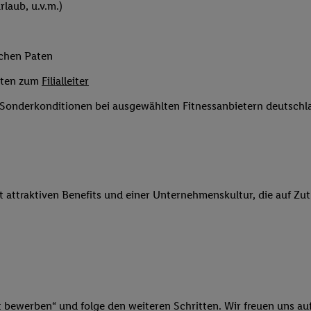
laub, u.v.m.)
 Werbung auszuspielen. Hierzu wird von uns und einem der anderen obe
shwert umgewandelte E-Mail-Adresse in gemeinsamer Verantwortlichkeit
ns, der Utiq SA/NV („Utiq“) und Ihrem
Telekommunikationsnetzbetreib
ichen Paten
l-Diensten einzusetzen. Utiq prüft zunächst anhand Ihrer IP-Adresse, o
 das der Fall ist, gibt Utiq Ihre IP-Adresse an Ihren Netzbetreiber weit
eiten zum
Filialleiter
denkonto-Referenz, wie z.B. Ihrer Mobilfunknummer, eine Kennung für 
e Sonderkonditionen bei ausgewählten Fitnessanbietern deutsch
verwenden, um Sie wiederzuerkennen und Erkenntnisse über Ihr Nutz
sen. Insbesondere können Sie mittels dieser Technologie auch auf Dien
n betrieben werden, damit wir Ihnen dort personalisierte Werbung auss
ng speziell zur Nutzung der Utiq-Technologie - zusätzlich zur weiter un
illigung generell zu widerrufen - jederzeit auch über
das Datenschutzpo
it attraktiven Benefits und einer Unternehmenskultur, die auf Zu
er „Anpassen“/„Nutzung der Telekommunikations-basierten Utiq-Techno
Ende dieser Einwilligung (nur für die Lidl-Dienste) widerrufen. Weite
nschutzbestimmungen von Utiq
.
 „Ablehnen“ können Sie nur den Einsatz notwendiger Techniken zulas
 stimmen Sie allen Verarbeitungen zu sämtlichen vorgenannten Zweck
artner zu. Weitere Informationen, auch zur Speicherdauer der Daten u
rzeit mit Wirkung für die Zukunft zu widerrufen, finden Sie in unseren
t bewerben“ und folge den weiteren Schritten. Wir freuen uns auf