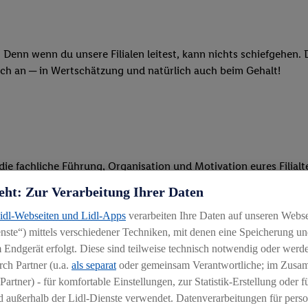
 Denn wenn du unsere Filialen leitest, kann nichts schiefgehen.
och an ─ in Wertschätzung und natürlich auch beim Gehalt!
m die fachliche Führung, Organisation und Motivation eures Filia
eht: Zur Verarbeitung Ihrer Daten
n, sondern packst „auf der Fläche“ selbst mit an
trittst den Filialleiter in dessen Abwesenheit
Lidl-Webseiten und Lidl-Apps
verarbeiten Ihre Daten auf unseren Webs
ste“) mittels verschiedener Techniken, mit denen eine Speicherung und
Filialkonzepte sicher, sorgt für eine gepflegte Filiale und ein
 Endgerät erfolgt. Diese sind teilweise technisch notwendig oder werde
ch Partner (u.a.
als separat
oder gemeinsam Verantwortliche; im Zus
Partner) - für komfortable Einstellungen, zur Statistik-Erstellung oder fü
 außerhalb der Lidl-Dienste verwendet. Datenverarbeitungen für perso