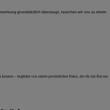
elne
ig benannten Zwecke
Bewerbung grundsätzlich überzeugt, tauschen wir uns zu einem
g, Bereitstellung und
dlichen Quellen,
telter Informationen,
-basierten Utiq-
 Speichern von
ngebote. Analyse
ellen. Verwendung
ung von Profilen
ennen – begleitet von einem persönlichen Paten, der dir mit Rat und Ta