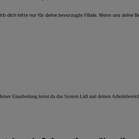
ngen
.
Die Impressen finden Sie hier.
Unter „Anpassen“ können Sie einz
r Partner zulassen; das gilt auch für die nachfolgend schlagwortart
b dich bitte nur für deine bevorzugte Filiale. Wenn uns deine 
hmen des Einsatzes des IAB TCF für Werbung und Erfolgsmessung:
cherheit, Verhinderung und Aufdeckung von Betrug und Fehlerbehebun
nd Inhalten, Abgleichung und Kombination von Daten aus unterschie
ner Endgeräte, Identifikation von Geräten anhand automatisch übermit
von Werbekampagnen durch TTD und Nutzung der Telekommunikations
les Marketing, sowie:
 Standortdaten. Erstellung von Profilen für personalisierte Werbung.
nformationen auf einem Endgerät. Entwicklung und Verbesserung der A
urch Statistiken oder Kombinationen von Daten aus verschiedenen Qu
 zur Auswahl von Werbeanzeigen. Messung der Werbeleistung. Verwend
alisierter Werbung.
ner Einarbeitung lernst du das System Lidl und deinen Arbeitsbereich k
er (Lieferanten)