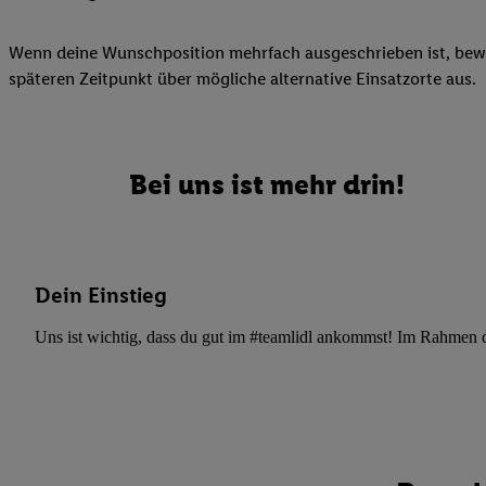
Datenschutzbestimmu
Verwendungszwecke ode
Wenn deine Wunschposition mehrfach ausgeschrieben ist, bewir
und Funktionen im Ra
späteren Zeitpunkt über mögliche alternative Einsatzorte aus.
Gewährleistung der Si
Anzeige von Werbung u
Verknüpfung verschiede
Messung des Erfolgs 
Bei uns ist mehr drin!
Technologie für digita
Verwendung genauer
oder Zugriff auf I
von Zielgruppen d
Dein Einstieg
reduzierter Daten
zur Auswahl person
Uns ist wichtig, dass du gut im #teamlidl ankommst! Im Rahmen dei
Liste der Partn