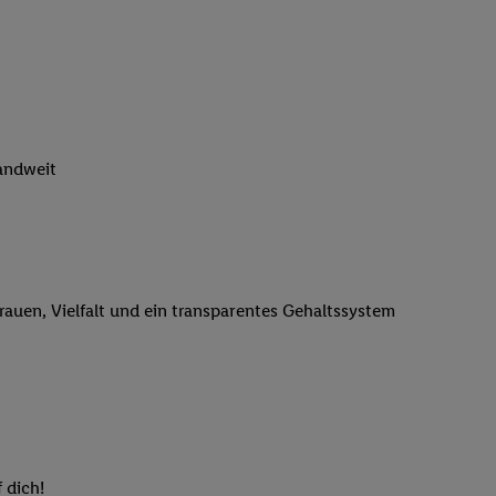
n genannten Partner
 verarbeitet.
er
, die Utiq-
b die Technologie für
er, der anhand der IP-
Utiq erstellt. Wir
landweit
ungsverhalten in den
sten wiedererkannt
pielen können. Sie
ten erläuterten
rtal von Utiq
trauen, Vielfalt und ein transparentes Gehaltssystem
logie für digitales
re Informationen
sen. Durch einen
en unter Einbindung
nd zu Ihrem Recht,
 dich!