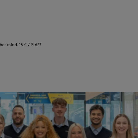
er mind. 15 € / Std.*!