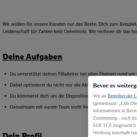
Wir wollen für unsere Kunden nur das Beste. Dich zum Beispiel.
Leidenschaft für Zahlen kein Geheimnis. Wir rechnen dir das h
Deine Aufgaben
Du unterstützt deinen Filialleiter bei allen Themen rund u
Bevor es weiterg
Dabei optimierst du nicht nur die Abläufe hinter den Kulisse
Du kümmerst dich um die Disposition und Inventuren und ver
Wir als
Betreiber der 
(gemeinsam: „Lidl-Dien
Gemeinsam mit eurem Team stellt ihr die Umsetzung unserer 
Informationen in Ihrem
Zustimmung - auch dur
IAB TCF insgesamt
6
Werbung innerhalb und
Dein Profil