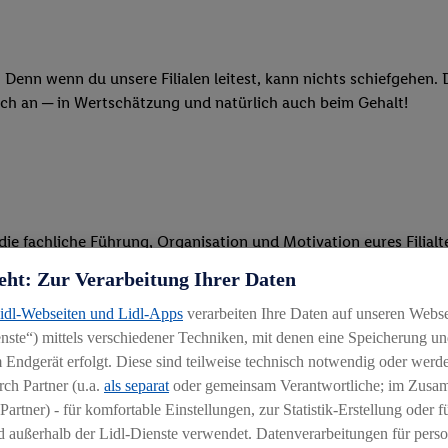
 Denn wenn du unsere Filialen leitest, kann nichts schiefgehen.
och an ─ in Wertschätzung und natürlich auch beim Gehalt!
m die fachliche Führung, Organisation und Motivation eures Filia
eht: Zur Verarbeitung Ihrer Daten
n, sondern packst „auf der Fläche“ selbst mit an
trittst den Filialleiter in dessen Abwesenheit
Lidl-Webseiten und Lidl-Apps
verarbeiten Ihre Daten auf unseren Webs
ste“) mittels verschiedener Techniken, mit denen eine Speicherung und
Filialkonzepte sicher, sorgt für eine gepflegte Filiale und ein
 Endgerät erfolgt. Diese sind teilweise technisch notwendig oder werde
ch Partner (u.a.
als separat
oder gemeinsam Verantwortliche; im Zus
Partner) - für komfortable Einstellungen, zur Statistik-Erstellung oder fü
 außerhalb der Lidl-Dienste verwendet. Datenverarbeitungen für perso