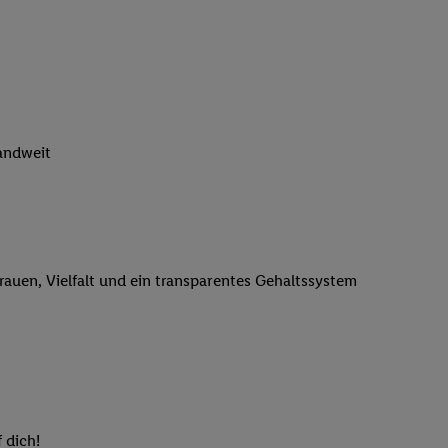
n genannten Partner
 verarbeitet.
er
, die Utiq-
b die Technologie für
er, der anhand der IP-
Utiq erstellt. Wir
landweit
ungsverhalten in den
sten wiedererkannt
pielen können. Sie
ten erläuterten
rtal von Utiq
trauen, Vielfalt und ein transparentes Gehaltssystem
logie für digitales
re Informationen
sen. Durch einen
en unter Einbindung
nd zu Ihrem Recht,
 dich!