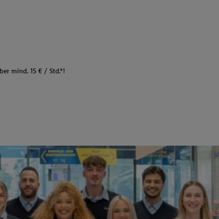
er mind. 15 € / Std.*!