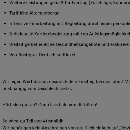
Weitere Leistungen gemäß Tarifvertrag (Zuschläge, Sonderur
Ihnen personalisierte
auch Ihre in einen Ha
Tarifliche Altersvorsorge
Zudem erlauben Sie u
Intensive Einarbeitung mit Begleitung durch einen persönl
Technologie in den Lid
Sie verfügbar ist. Wenn
Individuelle Karrierebegleitung mit top Aufstiegsmöglichk
Adresse und einer Kun
Vielfältige betriebliche Gesundheitsangebote und exklusiv
werden diese Kennung 
Lidl-Diensten zu erfas
Vergünstigtes Deutschlandticket
werden, die von Dritte
können Ihre Einwilligu
Möglichkeit, Ihre Einw
Wir legen Wert darauf, dass sich dein Einstieg bei uns lohnt! M
(„consenthub“)
oder üb
unabhängig vom Geschlecht setzt.
Marketing“ am unteren 
finden Sie in den
Date
Durch einen Klick auf
Hört sich gut an? Dann lass bald von dir hören!
Klick auf „Zustimmen“
sämtlicher genannten P
So wirst du Teil von #teamlidl:
Ihre Einwilligung jede
Wir benötigen kein Anschreiben von dir. Klick einfach auf „Jetz