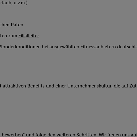
laub, u.v.m.)
 Werbung auszuspielen. Hierzu wird von uns und einem der anderen obe
shwert umgewandelte E-Mail-Adresse in gemeinsamer Verantwortlichkeit
ns, der Utiq SA/NV („Utiq“) und Ihrem
Telekommunikationsnetzbetreib
ichen Paten
l-Diensten einzusetzen. Utiq prüft zunächst anhand Ihrer IP-Adresse, o
 das der Fall ist, gibt Utiq Ihre IP-Adresse an Ihren Netzbetreiber weit
eiten zum
Filialleiter
denkonto-Referenz, wie z.B. Ihrer Mobilfunknummer, eine Kennung für 
e Sonderkonditionen bei ausgewählten Fitnessanbietern deutsch
verwenden, um Sie wiederzuerkennen und Erkenntnisse über Ihr Nutz
sen. Insbesondere können Sie mittels dieser Technologie auch auf Dien
n betrieben werden, damit wir Ihnen dort personalisierte Werbung auss
ng speziell zur Nutzung der Utiq-Technologie - zusätzlich zur weiter un
illigung generell zu widerrufen - jederzeit auch über
das Datenschutzpo
it attraktiven Benefits und einer Unternehmenskultur, die auf Zu
er „Anpassen“/„Nutzung der Telekommunikations-basierten Utiq-Techno
Ende dieser Einwilligung (nur für die Lidl-Dienste) widerrufen. Weite
nschutzbestimmungen von Utiq
.
 „Ablehnen“ können Sie nur den Einsatz notwendiger Techniken zulas
 stimmen Sie allen Verarbeitungen zu sämtlichen vorgenannten Zweck
artner zu. Weitere Informationen, auch zur Speicherdauer der Daten u
rzeit mit Wirkung für die Zukunft zu widerrufen, finden Sie in unseren
t bewerben“ und folge den weiteren Schritten. Wir freuen uns auf