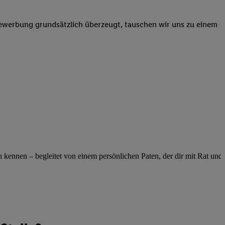
elne
ig benannten Zwecke
Bewerbung grundsätzlich überzeugt, tauschen wir uns zu einem
g, Bereitstellung und
dlichen Quellen,
telter Informationen,
-basierten Utiq-
 Speichern von
ngebote. Analyse
ellen. Verwendung
ung von Profilen
ennen – begleitet von einem persönlichen Paten, der dir mit Rat und Ta