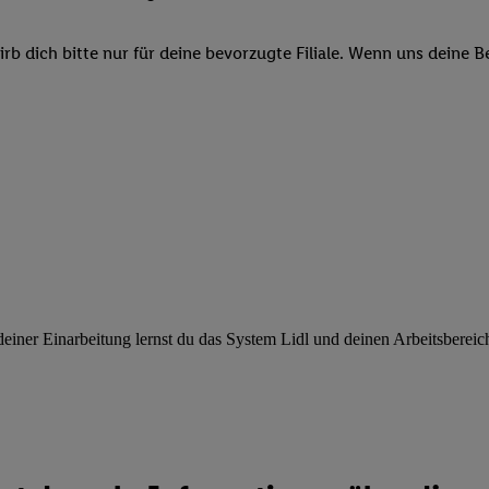
ngen
.
Die Impressen finden Sie hier.
Unter „Anpassen“ können Sie einz
r Partner zulassen; das gilt auch für die nachfolgend schlagwortart
b dich bitte nur für deine bevorzugte Filiale. Wenn uns deine 
hmen des Einsatzes des IAB TCF für Werbung und Erfolgsmessung:
cherheit, Verhinderung und Aufdeckung von Betrug und Fehlerbehebun
nd Inhalten, Abgleichung und Kombination von Daten aus unterschie
ner Endgeräte, Identifikation von Geräten anhand automatisch übermit
von Werbekampagnen durch TTD und Nutzung der Telekommunikations
les Marketing, sowie:
 Standortdaten. Erstellung von Profilen für personalisierte Werbung.
nformationen auf einem Endgerät. Entwicklung und Verbesserung der A
urch Statistiken oder Kombinationen von Daten aus verschiedenen Qu
 zur Auswahl von Werbeanzeigen. Messung der Werbeleistung. Verwend
alisierter Werbung.
ner Einarbeitung lernst du das System Lidl und deinen Arbeitsbereich k
er (Lieferanten)