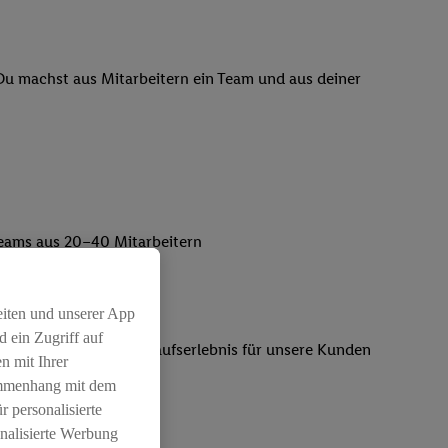
 Du machst aus Mitarbeitern ein Team und aus deiner
lteams aus 20–40 Mitarbeitern
eiten und unserer App
 ein Zugriff auf
 rundum gelungenes Einkaufserlebnis für unsere Kunden
n mit Ihrer
ammenhang mit dem
r personalisierte
nalisierte Werbung