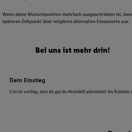
Datenschutzbestimmu
Verwendungszwecke ode
Wenn deine Wunschposition mehrfach ausgeschrieben ist, bewir
und Funktionen im Ra
späteren Zeitpunkt über mögliche alternative Einsatzorte aus.
Gewährleistung der Si
Anzeige von Werbung u
Verknüpfung verschiede
Messung des Erfolgs 
Bei uns ist mehr drin!
Technologie für digita
Verwendung genauer
oder Zugriff auf I
von Zielgruppen d
Dein Einstieg
reduzierter Daten
zur Auswahl person
Uns ist wichtig, dass du gut im #teamlidl ankommst! Im Rahmen dei
Liste der Partn