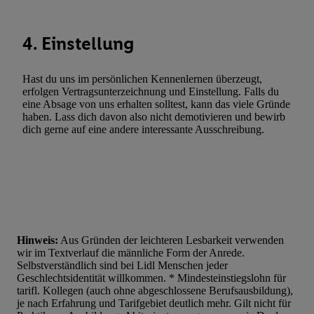
Verwendung reduzierter Daten zur Auswahl von Werbeanzeige
Werbeleistung. Verwendung von Profilen zur Auswahl personali
4. Einstellung
Werbung.
Liste der Partner (Lieferanten)
Hast du uns im persönlichen Kennenlernen überzeugt,
erfolgen Vertragsunterzeichnung und Einstellung. Falls du
eine Absage von uns erhalten solltest, kann das viele Gründe
haben. Lass dich davon also nicht demotivieren und bewirb
dich gerne auf eine andere interessante Ausschreibung.
Hinweis:
Aus Gründen der leichteren Lesbarkeit verwenden
wir im Textverlauf die männliche Form der Anrede.
Selbstverständlich sind bei Lidl Menschen jeder
Geschlechtsidentität willkommen. * Mindesteinstiegslohn für
tarifl. Kollegen (auch ohne abgeschlossene Berufsausbildung),
je nach Erfahrung und Tarifgebiet deutlich mehr. Gilt nicht für