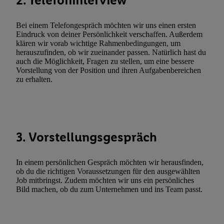
2. Telefoninterview
genannten Partner zu. Weitere Informationen, auch zur Speicherd
und zu Ihrem Recht, Ihre Einwilligung jederzeit mit Wirkung für 
Bei einem Telefongespräch möchten wir uns einen ersten
Eindruck von deiner Persönlichkeit verschaffen. Außerdem
widerrufen, finden Sie in unseren
Datenschutzbestimmungen
.
Die
klären wir vorab wichtige Rahmenbedingungen, um
Sie hier.
Unter „Anpassen“ können Sie einzelne Verwendungszwe
herauszufinden, ob wir zueinander passen. Natürlich hast du
zulassen; das gilt auch für die nachfolgend schlagwortartig bena
auch die Möglichkeit, Fragen zu stellen, um eine bessere
Vorstellung von der Position und ihren Aufgabenbereichen
Funktionen im Rahmen des Einsatzes des IAB TCF für Werbung
zu erhalten.
Erfolgsmessung:
Gewährleistung der Sicherheit, Verhinderung und Aufdeckung v
Fehlerbehebung, Bereitstellung und Anzeige von Werbung und In
Abgleichung und Kombination von Daten aus unterschiedlichen 
Verknüpfung verschiedener Endgeräte, Identifikation von Geräte
3. Vorstellungsgespräch
automatisch übermittelter Informationen, Messung des Erfolgs vo
Werbekampagnen durch TTD und Nutzung der Telekommunikatio
In einem persönlichen Gespräch möchten wir herausfinden,
Utiq-Technologie für digitales Marketing, sowie:
ob du die richtigen Voraussetzungen für den ausgewählten
Job mitbringst. Zudem möchten wir uns ein persönliches
Verwendung genauer Standortdaten. Erstellung von Profilen für 
Bild machen, ob du zum Unternehmen und ins Team passt.
Werbung. Speichern von oder Zugriff auf Informationen auf ei
Entwicklung und Verbesserung der Angebote. Analyse von Zie
Statistiken oder Kombinationen von Daten aus verschiedenen Q