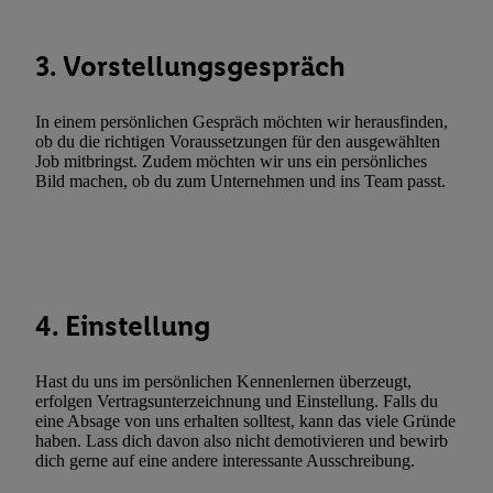
Verknüpfung verschiedener Endgeräte, Identifikation von Geräte
automatisch übermittelter Informationen, Messung des Erfolgs vo
3. Vorstellungsgespräch
Werbekampagnen durch TTD und Nutzung der Telekommunikatio
Utiq-Technologie für digitales Marketing, sowie:
In einem persönlichen Gespräch möchten wir herausfinden,
Verwendung genauer Standortdaten. Erstellung von Profilen für 
ob du die richtigen Voraussetzungen für den ausgewählten
Werbung. Speichern von oder Zugriff auf Informationen auf ei
Job mitbringst. Zudem möchten wir uns ein persönliches
Bild machen, ob du zum Unternehmen und ins Team passt.
Entwicklung und Verbesserung der Angebote. Analyse von Zie
Statistiken oder Kombinationen von Daten aus verschiedenen Q
Verwendung reduzierter Daten zur Auswahl von Werbeanzeige
Werbeleistung. Verwendung von Profilen zur Auswahl personali
Werbung.
4. Einstellung
Liste der Partner (Lieferanten)
Hast du uns im persönlichen Kennenlernen überzeugt,
erfolgen Vertragsunterzeichnung und Einstellung. Falls du
eine Absage von uns erhalten solltest, kann das viele Gründe
haben. Lass dich davon also nicht demotivieren und bewirb
dich gerne auf eine andere interessante Ausschreibung.