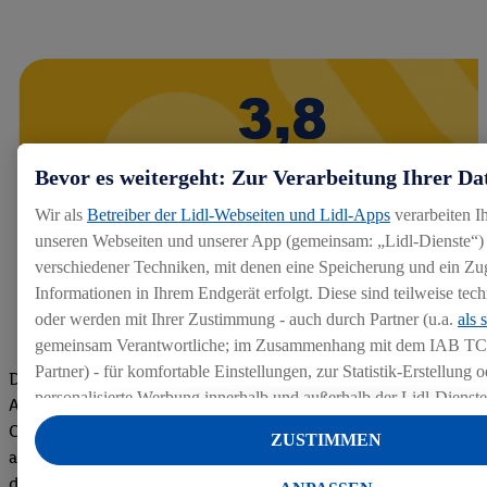
Bevor es weitergeht: Zur Verarbeitung Ihrer Da
Wir als
Betreiber der Lidl-Webseiten und Lidl-Apps
verarbeiten I
unseren Webseiten und unserer App (gemeinsam: „Lidl-Dienste“) 
verschiedener Techniken, mit denen eine Speicherung und ein Zug
Informationen in Ihrem Endgerät erfolgt. Diese sind teilweise te
oder werden mit Ihrer Zustimmung - auch durch Partner (u.a.
als 
gemeinsam Verantwortliche; im Zusammenhang mit dem IAB TC
Partner) - für komfortable Einstellungen, zur Statistik-Erstellung o
Die Bewertungen von aktuellen und ehemaligen Mitarbeitern,
personalisierte Werbung innerhalb und außerhalb der Lidl-Dienst
Azubis und externen Bewerbern haben uns zu einer Top
Datenverarbeitungen für personalisierte Werbung werden durchge
Company gemacht. Wir freuen uns über unseren guten Score
ZUSTIMMEN
Werbung auszusteuern und um Dritten die Ausspielung von Werb
auf dem Arbeitgeber-Bewertungsportal kununu.Hier geht's zu
Lidl-Dienste über die Ihnen und Ihren Haushaltsangehörigen zug
den Bewertungen