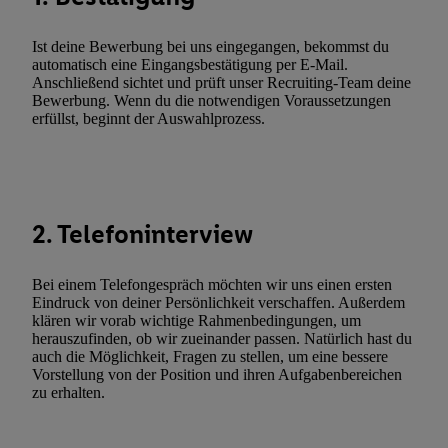
zusätzlich zur weiter unten erläuterten Möglichkeit, Ihre Einwilli
widerrufen - jederzeit auch über
das Datenschutzportal von Utiq
Ist deine Bewerbung bei uns eingegangen, bekommst du
(„consenthub“)
oder über „Anpassen“/„Nutzung der Telekommunik
automatisch eine Eingangsbestätigung per E-Mail.
Utiq-Technologie für digitales Marketing“ am unteren Ende diese
Anschließend sichtet und prüft unser Recruiting-Team deine
Bewerbung. Wenn du die notwendigen Voraussetzungen
(nur für die Lidl-Dienste) widerrufen. Weitere Informationen finde
erfüllst, beginnt der Auswahlprozess.
den
Datenschutzbestimmungen von Utiq
.
Durch einen Klick auf „Ablehnen“ können Sie nur den Einsatz n
Techniken zulassen. Durch einen Klick auf „Zustimmen“ stimmen 
Verarbeitungen zu sämtlichen vorgenannten Zwecken unter Einbi
genannten Partner zu. Weitere Informationen, auch zur Speicherd
2. Telefoninterview
und zu Ihrem Recht, Ihre Einwilligung jederzeit mit Wirkung für 
widerrufen, finden Sie in unseren
Datenschutzbestimmungen
.
Die
Bei einem Telefongespräch möchten wir uns einen ersten
Sie hier.
Unter „Anpassen“ können Sie einzelne Verwendungszwe
Eindruck von deiner Persönlichkeit verschaffen. Außerdem
zulassen; das gilt auch für die nachfolgend schlagwortartig bena
klären wir vorab wichtige Rahmenbedingungen, um
herauszufinden, ob wir zueinander passen. Natürlich hast du
Funktionen im Rahmen des Einsatzes des IAB TCF für Werbung
auch die Möglichkeit, Fragen zu stellen, um eine bessere
Erfolgsmessung:
Vorstellung von der Position und ihren Aufgabenbereichen
Gewährleistung der Sicherheit, Verhinderung und Aufdeckung v
zu erhalten.
Fehlerbehebung, Bereitstellung und Anzeige von Werbung und In
Abgleichung und Kombination von Daten aus unterschiedlichen 