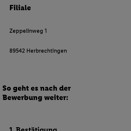
Filiale
Verantwortlichkeit mit einem der oben genannten Partner verwen
daraus eine spezielle Online-Kennung zu erstellen (die sogenannt
sodann ähnlich wie die sogleich beschriebene Utiq-Kennung ve
um Sie in von Dritten betriebenen Diensten zu erkennen und Ihnen
Zeppelinweg 1
Werbung auszuspielen. Hierzu wird von uns und einem der ander
genannten Partner auch Ihre in einen Hashwert umgewandelte E-
gemeinsamer Verantwortlichkeit verarbeitet.
89542 Herbrechtingen
Zudem erlauben Sie uns, der Utiq SA/NV („Utiq“) und
Ihrem
Telekommunikationsnetzbetreiber
, die Utiq-Technologie in
einzusetzen. Utiq prüft zunächst anhand Ihrer IP-Adresse, ob die 
Sie verfügbar ist. Wenn das der Fall ist, gibt Utiq Ihre IP-Adresse
Netzbetreiber weiter, der anhand der IP-Adresse und einer Kund
So geht es nach der
wie z.B. Ihrer Mobilfunknummer, eine Kennung für Utiq erstellt.
Bewerbung weiter:
Kennung verwenden, um Sie wiederzuerkennen und Erkenntnisse
Nutzungsverhalten in den Lidl-Diensten zu erfassen. Insbesonder
mittels dieser Technologie auch auf Diensten wiedererkannt werd
Dritten betrieben werden, damit wir Ihnen dort personalisierte W
können. Sie können Ihre Einwilligung speziell zur Nutzung der U
1. Bestätigung