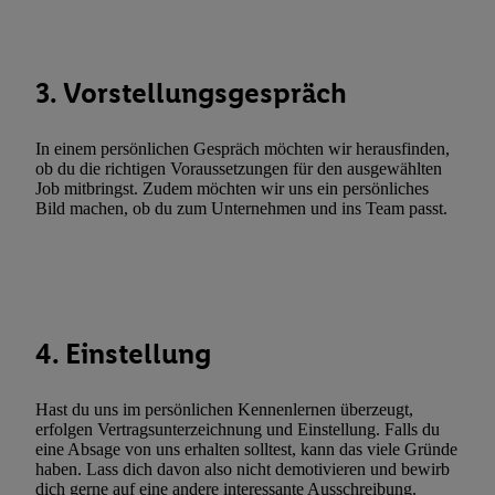
Abgleichung und Kombination von Daten aus unterschiedlichen 
Verknüpfung verschiedener Endgeräte, Identifikation von Geräte
automatisch übermittelter Informationen, Messung des Erfolgs vo
3. Vorstellungsgespräch
Werbekampagnen durch TTD und Nutzung der Telekommunikatio
Utiq-Technologie für digitales Marketing, sowie:
In einem persönlichen Gespräch möchten wir herausfinden,
Verwendung genauer Standortdaten. Erstellung von Profilen für 
ob du die richtigen Voraussetzungen für den ausgewählten
Werbung. Speichern von oder Zugriff auf Informationen auf ei
Job mitbringst. Zudem möchten wir uns ein persönliches
Entwicklung und Verbesserung der Angebote. Analyse von Zie
Bild machen, ob du zum Unternehmen und ins Team passt.
Statistiken oder Kombinationen von Daten aus verschiedenen Q
Verwendung reduzierter Daten zur Auswahl von Werbeanzeige
Werbeleistung. Verwendung von Profilen zur Auswahl personali
Werbung.
4. Einstellung
Liste der Partner (Lieferanten)
Hast du uns im persönlichen Kennenlernen überzeugt,
erfolgen Vertragsunterzeichnung und Einstellung. Falls du
eine Absage von uns erhalten solltest, kann das viele Gründe
haben. Lass dich davon also nicht demotivieren und bewirb
dich gerne auf eine andere interessante Ausschreibung.