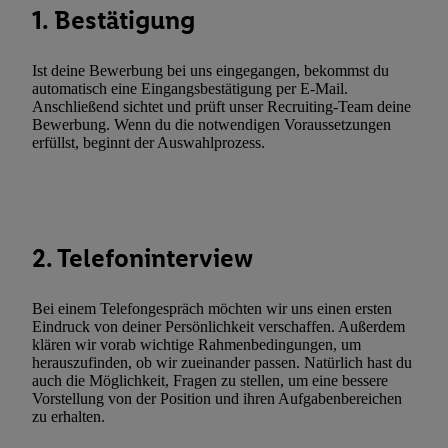
1. Bestätigung
zusätzlich zur weiter unten erläuterten Möglichkeit, Ihre Einwilli
widerrufen - jederzeit auch über
das Datenschutzportal von Utiq
(„consenthub“)
oder über „Anpassen“/„Nutzung der Telekommunik
Ist deine Bewerbung bei uns eingegangen, bekommst du
automatisch eine Eingangsbestätigung per E-Mail.
Utiq-Technologie für digitales Marketing“ am unteren Ende diese
Anschließend sichtet und prüft unser Recruiting-Team deine
(nur für die Lidl-Dienste) widerrufen. Weitere Informationen finde
Bewerbung. Wenn du die notwendigen Voraussetzungen
den
Datenschutzbestimmungen von Utiq
.
erfüllst, beginnt der Auswahlprozess.
Durch einen Klick auf „Ablehnen“ können Sie nur den Einsatz n
Techniken zulassen. Durch einen Klick auf „Zustimmen“ stimmen 
Verarbeitungen zu sämtlichen vorgenannten Zwecken unter Einbi
genannten Partner zu. Weitere Informationen, auch zur Speicherd
2. Telefoninterview
und zu Ihrem Recht, Ihre Einwilligung jederzeit mit Wirkung für 
widerrufen, finden Sie in unseren
Datenschutzbestimmungen
.
Die
Bei einem Telefongespräch möchten wir uns einen ersten
Sie hier.
Unter „Anpassen“ können Sie einzelne Verwendungszwe
Eindruck von deiner Persönlichkeit verschaffen. Außerdem
zulassen; das gilt auch für die nachfolgend schlagwortartig bena
klären wir vorab wichtige Rahmenbedingungen, um
Funktionen im Rahmen des Einsatzes des IAB TCF für Werbung
herauszufinden, ob wir zueinander passen. Natürlich hast du
auch die Möglichkeit, Fragen zu stellen, um eine bessere
Erfolgsmessung:
Vorstellung von der Position und ihren Aufgabenbereichen
Gewährleistung der Sicherheit, Verhinderung und Aufdeckung v
zu erhalten.
Fehlerbehebung, Bereitstellung und Anzeige von Werbung und In