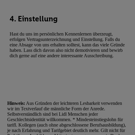
Verwendung reduzierter Daten zur Auswahl von Werbeanzeige
Werbeleistung. Verwendung von Profilen zur Auswahl personali
4. Einstellung
Werbung.
Liste der Partner (Lieferanten)
Hast du uns im persönlichen Kennenlernen überzeugt,
erfolgen Vertragsunterzeichnung und Einstellung. Falls du
eine Absage von uns erhalten solltest, kann das viele Gründe
haben. Lass dich davon also nicht demotivieren und bewirb
dich gerne auf eine andere interessante Ausschreibung.
Hinweis:
Aus Gründen der leichteren Lesbarkeit verwenden
wir im Textverlauf die männliche Form der Anrede.
Selbstverständlich sind bei Lidl Menschen jeder
Geschlechtsidentität willkommen. * Mindesteinstiegslohn für
tarifl. Kollegen (auch ohne abgeschlossene Berufsausbildung),
je nach Erfahrung und Tarifgebiet deutlich mehr. Gilt nicht für