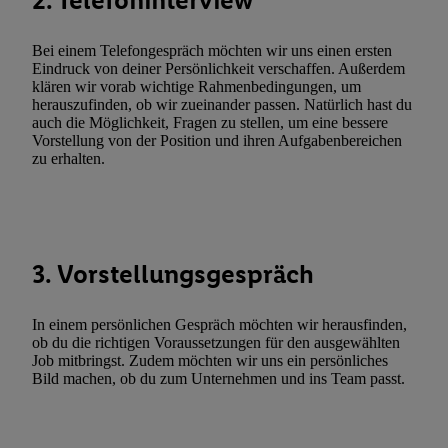
2. Telefoninterview
genannten Partner zu. Weitere Informationen, auch zur Speicherd
und zu Ihrem Recht, Ihre Einwilligung jederzeit mit Wirkung für 
Bei einem Telefongespräch möchten wir uns einen ersten
Eindruck von deiner Persönlichkeit verschaffen. Außerdem
widerrufen, finden Sie in unseren
Datenschutzbestimmungen
.
Die
klären wir vorab wichtige Rahmenbedingungen, um
Sie hier.
Unter „Anpassen“ können Sie einzelne Verwendungszwe
herauszufinden, ob wir zueinander passen. Natürlich hast du
zulassen; das gilt auch für die nachfolgend schlagwortartig bena
auch die Möglichkeit, Fragen zu stellen, um eine bessere
Vorstellung von der Position und ihren Aufgabenbereichen
Funktionen im Rahmen des Einsatzes des IAB TCF für Werbung
zu erhalten.
Erfolgsmessung:
Gewährleistung der Sicherheit, Verhinderung und Aufdeckung v
Fehlerbehebung, Bereitstellung und Anzeige von Werbung und In
Abgleichung und Kombination von Daten aus unterschiedlichen 
Verknüpfung verschiedener Endgeräte, Identifikation von Geräte
3. Vorstellungsgespräch
automatisch übermittelter Informationen, Messung des Erfolgs vo
Werbekampagnen durch TTD und Nutzung der Telekommunikatio
In einem persönlichen Gespräch möchten wir herausfinden,
Utiq-Technologie für digitales Marketing, sowie:
ob du die richtigen Voraussetzungen für den ausgewählten
Job mitbringst. Zudem möchten wir uns ein persönliches
Verwendung genauer Standortdaten. Erstellung von Profilen für 
Bild machen, ob du zum Unternehmen und ins Team passt.
Werbung. Speichern von oder Zugriff auf Informationen auf ei
Entwicklung und Verbesserung der Angebote. Analyse von Zie
Statistiken oder Kombinationen von Daten aus verschiedenen Q