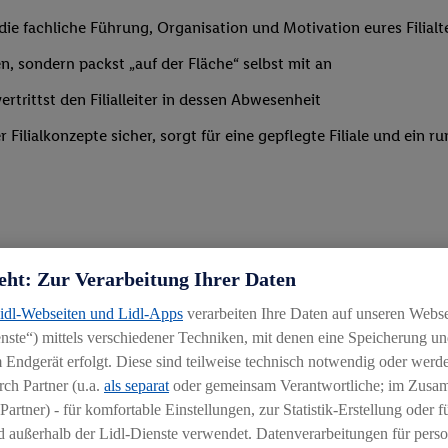
m die fachliche Führung, Organisation und Motivation eures Filia
n, sondern packst „auf der Fläche“ selbst mit an
trittst den Filialleiter in dessen Abwesenheit
Filialkonzepte sicher, sorgt für eine gepflegte Filiale und ein
eht: Zur Verarbeitung Ihrer Daten
 Branche mit erster Führungserfahrung in einer ähnlich verantwo
Lidl-Webseiten und Lidl-Apps
verarbeiten Ihre Daten auf unseren Webs
ähigkeit, Mitarbeiter zu begeistern und zu motivieren
ste“) mittels verschiedener Techniken, mit denen eine Speicherung und
g
 Endgerät erfolgt. Diese sind teilweise technisch notwendig oder werde
ch Partner (u.a.
als separat
oder gemeinsam Verantwortliche; im Zus
Partner) - für komfortable Einstellungen, zur Statistik-Erstellung oder fü
 außerhalb der Lidl-Dienste verwendet. Datenverarbeitungen für perso