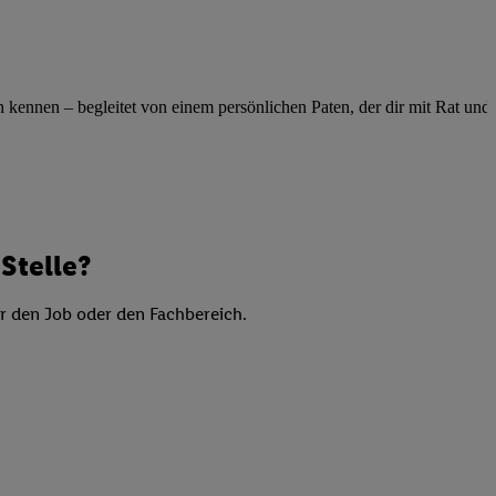
elne
ig benannten Zwecke
g, Bereitstellung und
ennen – begleitet von einem persönlichen Paten, der dir mit Rat und Ta
dlichen Quellen,
telter Informationen,
-basierten Utiq-
 Speichern von
ngebote. Analyse
Stelle?
ellen. Verwendung
ung von Profilen
er den Job oder den Fachbereich.