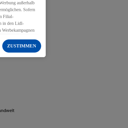
 Werbung außerhalb
ermöglichen. Sofern
 Filial-
 in den Lidl-
on Werbekampagnen
 anderen Diensten
ZUSTIMMEN
ng der Lidl-Dienste,
er Geschlecht -
g einschließlich dem
von Zielgruppen
erarbeitungen auch
on Angeboten sowie
ich in Ihr
ail-Adresse von uns
landweit
 um daraus eine
 sogleich
zu erkennen und