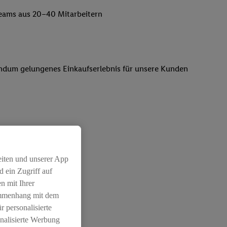
lteams aus 20–40 Mitarbeitern
 rundum gelungenes Einkaufserlebnis für unsere Kunden
rtungsvollen Position
eiten und unserer App
 ein Zugriff auf
n mit Ihrer
ammenhang mit dem
r personalisierte
nalisierte Werbung