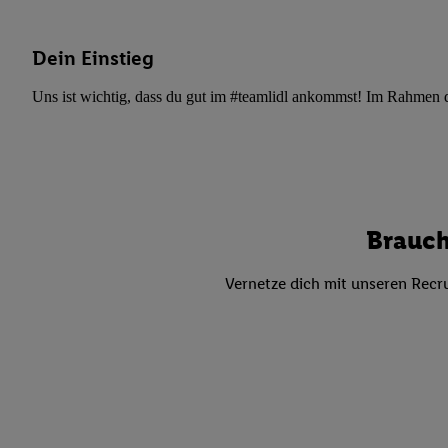
Datenschutzbestimmu
Verwendungszwecke ode
und Funktionen im Ra
Dein Einstieg
Gewährleistung der Si
Uns ist wichtig, dass du gut im #teamlidl ankommst! Im Rahmen dei
Anzeige von Werbung u
Verknüpfung verschiede
Messung des Erfolgs 
Technologie für digita
Verwendung genauer
oder Zugriff auf I
Brauch
von Zielgruppen d
reduzierter Daten
Vernetze dich mit unseren Recru
zur Auswahl person
Liste der Partn