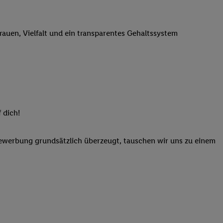
n genannten Partner
 verarbeitet.
trauen, Vielfalt und ein transparentes Gehaltssystem
er
, die Utiq-
b die Technologie für
er, der anhand der IP-
Utiq erstellt. Wir
ungsverhalten in den
sten wiedererkannt
pielen können. Sie
 dich!
ten erläuterten
rtal von Utiq
Bewerbung grundsätzlich überzeugt, tauschen wir uns zu einem
logie für digitales
re Informationen
sen. Durch einen
en unter Einbindung
nd zu Ihrem Recht,