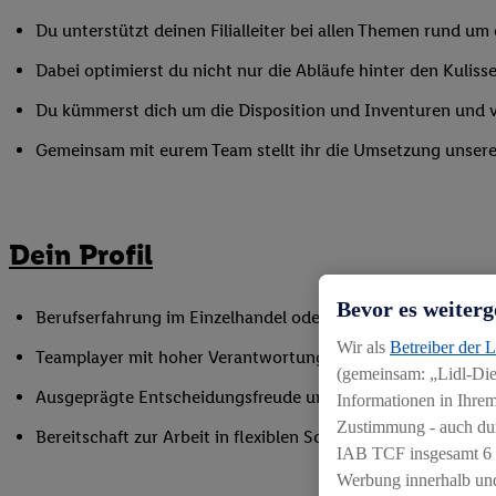
Du unterstützt deinen Filialleiter bei allen Themen rund u
Dabei optimierst du nicht nur die Abläufe hinter den Kulisse
Du kümmerst dich um die Disposition und Inventuren und ver
Gemeinsam mit eurem Team stellt ihr die Umsetzung unserer 
Dein Profil
Bevor es weiterg
Berufserfahrung im Einzelhandel oder einer vergleichbaren
Wir als
Betreiber der 
Teamplayer mit hoher Verantwortungsbereitschaft und der F
(gemeinsam: „Lidl-Dien
Ausgeprägte Entscheidungsfreude und Ergebnisorientierun
Informationen in Ihrem
Zustimmung - auch dur
Bereitschaft zur Arbeit in flexiblen Schichtmodellen
IAB TCF insgesamt
6
Werbung innerhalb und