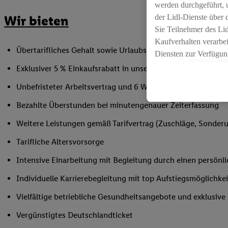
werden durchgeführt, 
der Lidl-Dienste über
Wir bieten
Sie Teilnehmer des Li
Kaufverhalten verarbei
Übertarifliches Gehalt sowie Urlaubs- und Weihnachtsgeld
Diensten zur Verfügung
seiner Auftraggeber m
Exklusiver 5 % Einkaufsrabatt in unseren Filialen
Die Erstellung persona
Unbefristeter Arbeitsvertrag und 6 Wochen Urlaub/Jahr
angereicherten Profil
Ihr Kaufverhalten in d
Bezahlte Überstunden bei minutengenauer Zeiterfassung
sowie Ihre genauen St
Weitere Leistungen gemäß Tarifvertrag (Zuschläge, Sonderur
Speichern von und/ od
(sogenannten Segment
Tarifliche Altersvorsorge
zur Leistungs-/ Erfol
Intensive Einarbeitung mit Begleitung durch einen persönl
zur technischen Siche
Sofern Sie hier Ihre Z
Individuelle Karrierebegleitung mit top Aufstiegsmöglichk
bestehendes Lidl Plus
Vielfältige betriebliche Gesundheitsangebote und exklusiv
in gemeinsamer Verant
spezielle Online-Kennu
Vergünstigtes Deutschlandticket
beschriebene Utiq-Ken