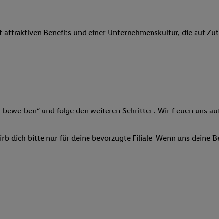
 Werbung auszuspielen. Hierzu wird von uns und einem der anderen obe
shwert umgewandelte E-Mail-Adresse in gemeinsamer Verantwortlichkeit
it attraktiven Benefits und einer Unternehmenskultur, die auf Zu
ns, der Utiq SA/NV („Utiq“) und Ihrem
Telekommunikationsnetzbetreib
l-Diensten einzusetzen. Utiq prüft zunächst anhand Ihrer IP-Adresse, o
 das der Fall ist, gibt Utiq Ihre IP-Adresse an Ihren Netzbetreiber weit
denkonto-Referenz, wie z.B. Ihrer Mobilfunknummer, eine Kennung für 
verwenden, um Sie wiederzuerkennen und Erkenntnisse über Ihr Nutz
sen. Insbesondere können Sie mittels dieser Technologie auch auf Dien
n betrieben werden, damit wir Ihnen dort personalisierte Werbung auss
t bewerben“ und folge den weiteren Schritten. Wir freuen uns auf
ng speziell zur Nutzung der Utiq-Technologie - zusätzlich zur weiter un
illigung generell zu widerrufen - jederzeit auch über
das Datenschutzpo
b dich bitte nur für deine bevorzugte Filiale. Wenn uns deine 
er „Anpassen“/„Nutzung der Telekommunikations-basierten Utiq-Techno
Ende dieser Einwilligung (nur für die Lidl-Dienste) widerrufen. Weite
nschutzbestimmungen von Utiq
.
 „Ablehnen“ können Sie nur den Einsatz notwendiger Techniken zulas
 stimmen Sie allen Verarbeitungen zu sämtlichen vorgenannten Zweck
artner zu. Weitere Informationen, auch zur Speicherdauer der Daten u
rzeit mit Wirkung für die Zukunft zu widerrufen, finden Sie in unseren