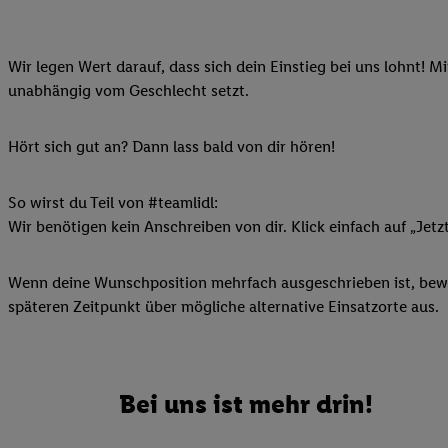
Ihnen personalisierte
auch Ihre in einen Ha
Wir legen Wert darauf, dass sich dein Einstieg bei uns lohnt! M
Zudem erlauben Sie u
unabhängig vom Geschlecht setzt.
Technologie in den Lid
Sie verfügbar ist. Wenn
Adresse und einer Kun
Hört sich gut an? Dann lass bald von dir hören!
werden diese Kennung 
Lidl-Diensten zu erfas
So wirst du Teil von #teamlidl:
werden, die von Dritte
Wir benötigen kein Anschreiben von dir. Klick einfach auf „Jetz
können Ihre Einwilligu
Möglichkeit, Ihre Einw
Wenn deine Wunschposition mehrfach ausgeschrieben ist, bewir
(„consenthub“)
oder üb
späteren Zeitpunkt über mögliche alternative Einsatzorte aus.
Marketing“ am unteren 
finden Sie in den
Date
Durch einen Klick auf
Klick auf „Zustimmen“
Bei uns ist mehr drin!
sämtlicher genannten P
Ihre Einwilligung jede