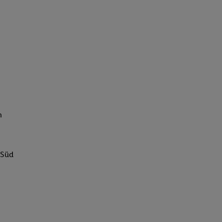
h
 Süd