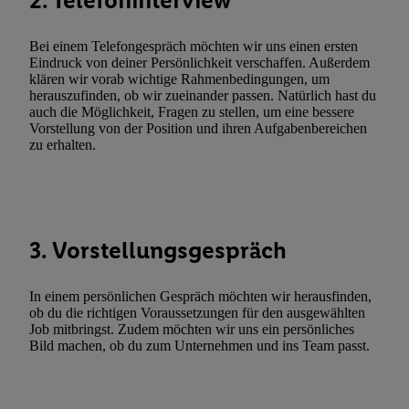
2. Telefoninterview
Techniken zulassen. Durch einen Klick auf „Zustimmen“ stimmen 
Verarbeitungen zu sämtlichen vorgenannten Zwecken unter Einbi
Bei einem Telefongespräch möchten wir uns einen ersten
genannten Partner zu. Weitere Informationen, auch zur Speicherd
Eindruck von deiner Persönlichkeit verschaffen. Außerdem
klären wir vorab wichtige Rahmenbedingungen, um
und zu Ihrem Recht, Ihre Einwilligung jederzeit mit Wirkung für 
herauszufinden, ob wir zueinander passen. Natürlich hast du
widerrufen, finden Sie in unseren
Datenschutzbestimmungen
.
Die
auch die Möglichkeit, Fragen zu stellen, um eine bessere
Sie hier.
Unter „Anpassen“ können Sie einzelne Verwendungszwe
Vorstellung von der Position und ihren Aufgabenbereichen
zu erhalten.
zulassen; das gilt auch für die nachfolgend schlagwortartig bena
Funktionen im Rahmen des Einsatzes des IAB TCF für Werbung
Erfolgsmessung:
Gewährleistung der Sicherheit, Verhinderung und Aufdeckung v
Fehlerbehebung, Bereitstellung und Anzeige von Werbung und In
3. Vorstellungsgespräch
Abgleichung und Kombination von Daten aus unterschiedlichen 
Verknüpfung verschiedener Endgeräte, Identifikation von Geräte
In einem persönlichen Gespräch möchten wir herausfinden,
automatisch übermittelter Informationen, Messung des Erfolgs vo
ob du die richtigen Voraussetzungen für den ausgewählten
Werbekampagnen durch TTD und Nutzung der Telekommunikatio
Job mitbringst. Zudem möchten wir uns ein persönliches
Utiq-Technologie für digitales Marketing, sowie:
Bild machen, ob du zum Unternehmen und ins Team passt.
Verwendung genauer Standortdaten. Erstellung von Profilen für 
Werbung. Speichern von oder Zugriff auf Informationen auf ei