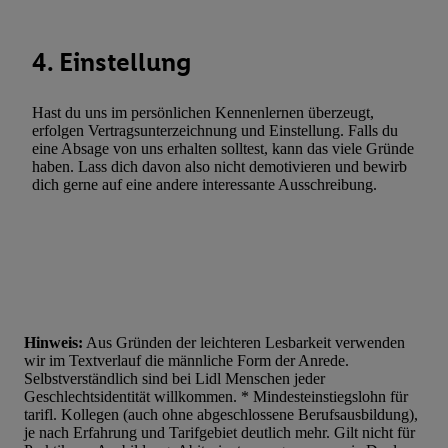
Entwicklung und Verbesserung der Angebote. Analyse von Zie
Statistiken oder Kombinationen von Daten aus verschiedenen Q
4. Einstellung
Verwendung reduzierter Daten zur Auswahl von Werbeanzeige
Werbeleistung. Verwendung von Profilen zur Auswahl personali
Werbung.
Hast du uns im persönlichen Kennenlernen überzeugt,
erfolgen Vertragsunterzeichnung und Einstellung. Falls du
Liste der Partner (Lieferanten)
eine Absage von uns erhalten solltest, kann das viele Gründe
haben. Lass dich davon also nicht demotivieren und bewirb
dich gerne auf eine andere interessante Ausschreibung.
Hinweis:
Aus Gründen der leichteren Lesbarkeit verwenden
wir im Textverlauf die männliche Form der Anrede.
Selbstverständlich sind bei Lidl Menschen jeder
Geschlechtsidentität willkommen. * Mindesteinstiegslohn für
tarifl. Kollegen (auch ohne abgeschlossene Berufsausbildung),
je nach Erfahrung und Tarifgebiet deutlich mehr. Gilt nicht für