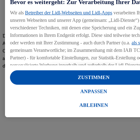
Bevor es weitergeht: Zur Verarbeitung Ihrer Da
Wir als
Betreiber der Lidl-Webseiten und Lidl-Apps
verarbeiten I
unseren Webseiten und unserer App (gemeinsam: „Lidl-Dienste“) 
verschiedener Techniken, mit denen eine Speicherung und ein Zug
Informationen in Ihrem Endgerät erfolgt. Diese sind teilweise te
Die Bewertungen von aktuellen und ehemaligen Mitarbeitern,
oder werden mit Ihrer Zustimmung - auch durch Partner (u.a.
als 
Azubis und externen Bewerbern haben uns zu einer Top
gemeinsam Verantwortliche; im Zusammenhang mit dem IAB TC
Company gemacht. Wir freuen uns über unseren guten Score
Partner) - für komfortable Einstellungen, zur Statistik-Erstellung o
auf dem Arbeitgeber-Bewertungsportal kununu.Hier geht's zu
personalisierte Werbung innerhalb und außerhalb der Lidl-Dienst
den Bewertungen
Datenverarbeitungen für personalisierte Werbung werden durchge
ZUSTIMMEN
Werbung auszusteuern und um Dritten die Ausspielung von Werb
Lidl-Dienste über die Ihnen und Ihren Haushaltsangehörigen zug
ANPASSEN
Endgeräte zu ermöglichen. Sofern Sie Teilnehmer des Lidl Plus-
werden für diese Zwecke auch Daten aus Ihrem Filial-Kaufverhalte
ABLEHNEN
Zudem werden einem der o.g. Partner Daten über Ihr Kaufverhalte
Diensten zur Verfügung gestellt, damit dieser als
eigenständig Ver
Erfolg von Werbekampagnen seiner Auftraggeber messen kann.
Die Erstellung personalisierter Werbung basiert auf der Generier