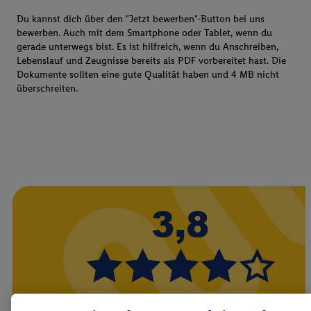
Du kannst dich über den "Jetzt bewerben"-Button bei uns
bewerben. Auch mit dem Smartphone oder Tablet, wenn du
gerade unterwegs bist. Es ist hilfreich, wenn du Anschreiben,
Lebenslauf und Zeugnisse bereits als PDF vorbereitet hast. Die
Dokumente sollten eine gute Qualität haben und 4 MB nicht
überschreiten.