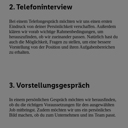
Verarbeitungen zu sämtlichen vorgenannten Zwecken unter Einbi
2. Telefoninterview
genannten Partner zu. Weitere Informationen, auch zur Speicherd
und zu Ihrem Recht, Ihre Einwilligung jederzeit mit Wirkung für 
Bei einem Telefongespräch möchten wir uns einen ersten
widerrufen, finden Sie in unseren
Datenschutzbestimmungen
.
Die
Eindruck von deiner Persönlichkeit verschaffen. Außerdem
klären wir vorab wichtige Rahmenbedingungen, um
Sie hier.
Unter „Anpassen“ können Sie einzelne Verwendungszwe
herauszufinden, ob wir zueinander passen. Natürlich hast du
zulassen; das gilt auch für die nachfolgend schlagwortartig bena
auch die Möglichkeit, Fragen zu stellen, um eine bessere
Funktionen im Rahmen des Einsatzes des IAB TCF für Werbung
Vorstellung von der Position und ihren Aufgabenbereichen
zu erhalten.
Erfolgsmessung:
Gewährleistung der Sicherheit, Verhinderung und Aufdeckung v
Fehlerbehebung, Bereitstellung und Anzeige von Werbung und In
Abgleichung und Kombination von Daten aus unterschiedlichen 
Verknüpfung verschiedener Endgeräte, Identifikation von Geräte
3. Vorstellungsgespräch
automatisch übermittelter Informationen, Messung des Erfolgs vo
Werbekampagnen durch TTD und Nutzung der Telekommunikatio
In einem persönlichen Gespräch möchten wir herausfinden,
Utiq-Technologie für digitales Marketing, sowie:
ob du die richtigen Voraussetzungen für den ausgewählten
Job mitbringst. Zudem möchten wir uns ein persönliches
Verwendung genauer Standortdaten. Erstellung von Profilen für 
Bild machen, ob du zum Unternehmen und ins Team passt.
Werbung. Speichern von oder Zugriff auf Informationen auf ei
Entwicklung und Verbesserung der Angebote. Analyse von Zie