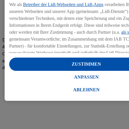
Wir als
Betreiber der Lidl-Webseiten und Lidl-Apps
verarbeiten I
unseren Webseiten und unserer App (gemeinsam: „Lidl-Dienste“) 
verschiedener Techniken, mit denen eine Speicherung und ein Zug
Informationen in Ihrem Endgerät erfolgt. Diese sind teilweise te
oder werden mit Ihrer Zustimmung - auch durch Partner (u.a.
als 
gemeinsam Verantwortliche; im Zusammenhang mit dem IAB TC
Die Bewertungen von aktuellen und ehemaligen Mitarbeitern,
Partner) - für komfortable Einstellungen, zur Statistik-Erstellung o
Azubis und externen Bewerbern haben uns zu einer Top
personalisierte Werbung innerhalb und außerhalb der Lidl-Dienst
Company gemacht. Wir freuen uns über unseren guten Score
Datenverarbeitungen für personalisierte Werbung werden durchge
auf dem Arbeitgeber-Bewertungsportal kununu.Hier geht's zu
ZUSTIMMEN
Werbung auszusteuern und um Dritten die Ausspielung von Werb
den Bewertungen
Lidl-Dienste über die Ihnen und Ihren Haushaltsangehörigen zug
ANPASSEN
Endgeräte zu ermöglichen. Sofern Sie Teilnehmer des Lidl Plus-
werden für diese Zwecke auch Daten aus Ihrem Filial-Kaufverhalte
ABLEHNEN
Zudem werden einem der o.g. Partner Daten über Ihr Kaufverhalte
Diensten zur Verfügung gestellt, damit dieser als
eigenständig Ver
Erfolg von Werbekampagnen seiner Auftraggeber messen kann.
Die Erstellung personalisierter Werbung basiert auf der Generier
Daten von anderen Diensten angereicherten Profilen. Dies umfasst
Zusammenführung von Daten (z.B. über Ihre Nutzung der Lidl-Di