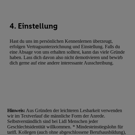
Statistiken oder Kombinationen von Daten aus verschiedenen Q
Verwendung reduzierter Daten zur Auswahl von Werbeanzeige
Werbeleistung. Verwendung von Profilen zur Auswahl personali
4. Einstellung
Werbung.
Liste der Partner (Lieferanten)
Hast du uns im persönlichen Kennenlernen überzeugt,
erfolgen Vertragsunterzeichnung und Einstellung. Falls du
eine Absage von uns erhalten solltest, kann das viele Gründe
haben. Lass dich davon also nicht demotivieren und bewirb
dich gerne auf eine andere interessante Ausschreibung.
Hinweis:
Aus Gründen der leichteren Lesbarkeit verwenden
wir im Textverlauf die männliche Form der Anrede.
Selbstverständlich sind bei Lidl Menschen jeder
Geschlechtsidentität willkommen. * Mindesteinstiegslohn für
tarifl. Kollegen (auch ohne abgeschlossene Berufsausbildung),