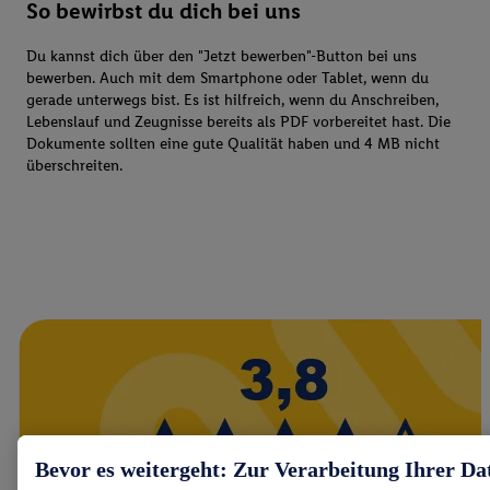
So bewirbst du dich bei uns
Du kannst dich über den "Jetzt bewerben"-Button bei uns
bewerben. Auch mit dem Smartphone oder Tablet, wenn du
gerade unterwegs bist. Es ist hilfreich, wenn du Anschreiben,
Lebenslauf und Zeugnisse bereits als PDF vorbereitet hast. Die
Dokumente sollten eine gute Qualität haben und 4 MB nicht
überschreiten.
Bevor es weitergeht: Zur Verarbeitung Ihrer Da