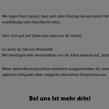
Ihnen personalisierte
auch Ihre in einen Ha
Wir legen Wert darauf, dass sich dein Einstieg bei uns lohnt! M
Zudem erlauben Sie u
unabhängig vom Geschlecht setzt.
Technologie in den Lid
Sie verfügbar ist. Wenn
Adresse und einer Kun
Hört sich gut an? Dann lass bald von dir hören!
werden diese Kennung 
Lidl-Diensten zu erfas
So wirst du Teil von #teamlidl:
werden, die von Dritte
Wir benötigen kein Anschreiben von dir. Klick einfach auf „Jetz
können Ihre Einwilligu
Möglichkeit, Ihre Einw
Wenn deine Wunschposition mehrfach ausgeschrieben ist, bewir
(„consenthub“)
oder üb
späteren Zeitpunkt über mögliche alternative Einsatzorte aus.
Marketing“ am unteren 
finden Sie in den
Date
Durch einen Klick auf
Klick auf „Zustimmen“
Bei uns ist mehr drin!
sämtlicher genannten P
Ihre Einwilligung jede