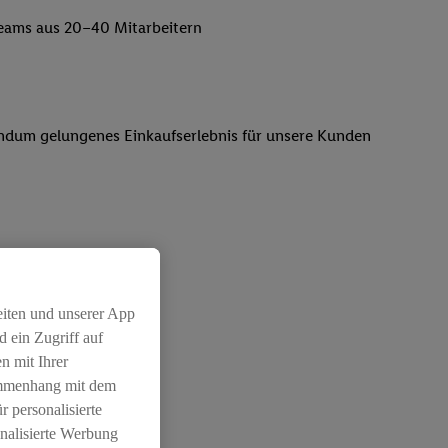
lteams aus 20–40 Mitarbeitern
 rundum gelungenes Einkaufserlebnis für unsere Kunden
rtungsvollen Position
eiten und unserer App
 ein Zugriff auf
n mit Ihrer
ammenhang mit dem
r personalisierte
nalisierte Werbung