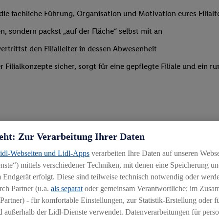
m die fachliche Führung, Organisation und Motivation eures Filia
n, sondern packst „auf der Fläche“ selbst mit an
trittst den Filialleiter in dessen Abwesenheit
Filialkonzepte sicher, sorgt für eine gepflegte Filiale und ein
eht: Zur Verarbeitung Ihrer Daten
 Branche mit erster Führungserfahrung in einer ähnlich verantwo
Lidl-Webseiten und Lidl-Apps
verarbeiten Ihre Daten auf unseren Webs
ähigkeit, Mitarbeiter zu begeistern und zu motivieren
ste“) mittels verschiedener Techniken, mit denen eine Speicherung und
g
 Endgerät erfolgt. Diese sind teilweise technisch notwendig oder werde
ch Partner (u.a.
als separat
oder gemeinsam Verantwortliche; im Zus
Partner) - für komfortable Einstellungen, zur Statistik-Erstellung oder fü
 außerhalb der Lidl-Dienste verwendet. Datenverarbeitungen für perso