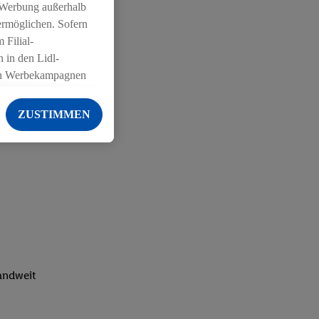
 Werbung außerhalb
ermöglichen. Sofern
 Filial-
 in den Lidl-
on Werbekampagnen
 anderen Diensten
ZUSTIMMEN
ng der Lidl-Dienste,
er Geschlecht -
g einschließlich dem
von Zielgruppen
erarbeitungen auch
on Angeboten sowie
ich in Ihr
ail-Adresse von uns
landweit
 um daraus eine
 sogleich
zu erkennen und