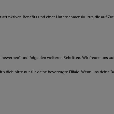
 Werbung auszuspielen. Hierzu wird von uns und einem der anderen obe
shwert umgewandelte E-Mail-Adresse in gemeinsamer Verantwortlichkeit
it attraktiven Benefits und einer Unternehmenskultur, die auf Zu
ns, der Utiq SA/NV („Utiq“) und Ihrem
Telekommunikationsnetzbetreib
l-Diensten einzusetzen. Utiq prüft zunächst anhand Ihrer IP-Adresse, o
 das der Fall ist, gibt Utiq Ihre IP-Adresse an Ihren Netzbetreiber weit
denkonto-Referenz, wie z.B. Ihrer Mobilfunknummer, eine Kennung für 
verwenden, um Sie wiederzuerkennen und Erkenntnisse über Ihr Nutz
sen. Insbesondere können Sie mittels dieser Technologie auch auf Dien
n betrieben werden, damit wir Ihnen dort personalisierte Werbung auss
t bewerben“ und folge den weiteren Schritten. Wir freuen uns auf
ng speziell zur Nutzung der Utiq-Technologie - zusätzlich zur weiter un
illigung generell zu widerrufen - jederzeit auch über
das Datenschutzpo
b dich bitte nur für deine bevorzugte Filiale. Wenn uns deine 
er „Anpassen“/„Nutzung der Telekommunikations-basierten Utiq-Techno
Ende dieser Einwilligung (nur für die Lidl-Dienste) widerrufen. Weite
nschutzbestimmungen von Utiq
.
 „Ablehnen“ können Sie nur den Einsatz notwendiger Techniken zulas
 stimmen Sie allen Verarbeitungen zu sämtlichen vorgenannten Zweck
artner zu. Weitere Informationen, auch zur Speicherdauer der Daten u
rzeit mit Wirkung für die Zukunft zu widerrufen, finden Sie in unseren