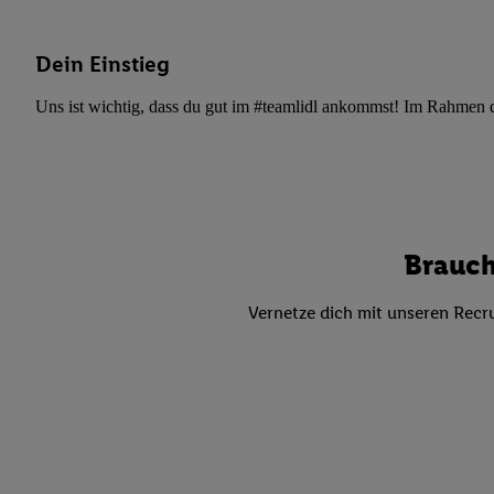
Datenschutzbestimmu
Verwendungszwecke ode
und Funktionen im Ra
Dein Einstieg
Gewährleistung der Si
Uns ist wichtig, dass du gut im #teamlidl ankommst! Im Rahmen dei
Anzeige von Werbung u
Verknüpfung verschiede
Messung des Erfolgs 
Technologie für digita
Verwendung genauer
oder Zugriff auf I
Brauch
von Zielgruppen d
reduzierter Daten
Vernetze dich mit unseren Recru
zur Auswahl person
Liste der Partn