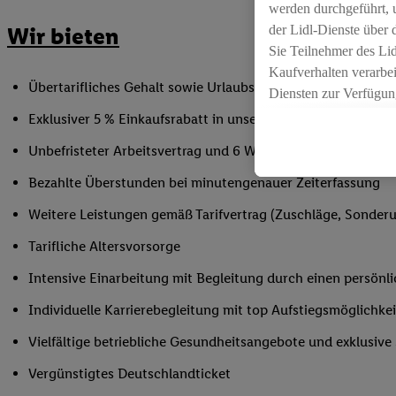
werden durchgeführt, 
der Lidl-Dienste über
Wir bieten
Sie Teilnehmer des Li
Kaufverhalten verarbei
Übertarifliches Gehalt sowie Urlaubs- und Weihnachtsgeld
Diensten zur Verfügung
seiner Auftraggeber m
Exklusiver 5 % Einkaufsrabatt in unseren Filialen
Die Erstellung persona
Unbefristeter Arbeitsvertrag und 6 Wochen Urlaub/Jahr
angereicherten Profil
Ihr Kaufverhalten in d
Bezahlte Überstunden bei minutengenauer Zeiterfassung
sowie Ihre genauen St
Weitere Leistungen gemäß Tarifvertrag (Zuschläge, Sonderur
Speichern von und/ od
(sogenannten Segment
Tarifliche Altersvorsorge
zur Leistungs-/ Erfol
Intensive Einarbeitung mit Begleitung durch einen persönl
zur technischen Siche
Sofern Sie hier Ihre Z
Individuelle Karrierebegleitung mit top Aufstiegsmöglichk
bestehendes Lidl Plus
Vielfältige betriebliche Gesundheitsangebote und exklusiv
in gemeinsamer Verant
spezielle Online-Kennu
Vergünstigtes Deutschlandticket
beschriebene Utiq-Ken