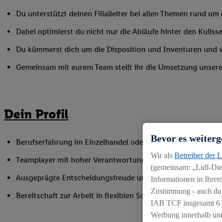
Du unterstützt deinen Filialleiter bei allen Themen rund u
Dabei optimierst du nicht nur die Abläufe hinter den Kulisse
Du kümmerst dich um die Disposition und Inventuren und ver
Gemeinsam mit eurem Team stellt ihr die Umsetzung unserer 
Dein Profil
Bevor es weiterg
Berufserfahrung im Einzelhandel oder einer vergleichbaren
Wir als
Betreiber der 
Teamplayer mit hoher Verantwortungsbereitschaft und der F
(gemeinsam: „Lidl-Dien
Ausgeprägte Entscheidungsfreude und Ergebnisorientierun
Informationen in Ihrem
Zustimmung - auch dur
Bereitschaft zur Arbeit in flexiblen Schichtmodellen
IAB TCF insgesamt
6
Werbung innerhalb und