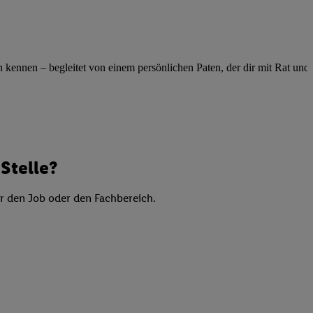
elne
ig benannten Zwecke
g, Bereitstellung und
ennen – begleitet von einem persönlichen Paten, der dir mit Rat und Ta
dlichen Quellen,
telter Informationen,
-basierten Utiq-
 Speichern von
ngebote. Analyse
Stelle?
ellen. Verwendung
ung von Profilen
er den Job oder den Fachbereich.