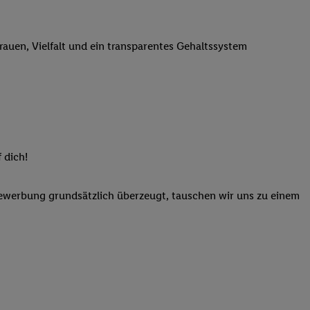
n genannten Partner
 verarbeitet.
trauen, Vielfalt und ein transparentes Gehaltssystem
er
, die Utiq-
b die Technologie für
er, der anhand der IP-
Utiq erstellt. Wir
ungsverhalten in den
sten wiedererkannt
pielen können. Sie
 dich!
ten erläuterten
rtal von Utiq
Bewerbung grundsätzlich überzeugt, tauschen wir uns zu einem
logie für digitales
re Informationen
sen. Durch einen
en unter Einbindung
nd zu Ihrem Recht,