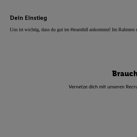
Datenschutzbestimmu
Verwendungszwecke ode
und Funktionen im Ra
Dein Einstieg
Gewährleistung der Si
Uns ist wichtig, dass du gut im #teamlidl ankommst! Im Rahmen dei
Anzeige von Werbung u
Verknüpfung verschiede
Messung des Erfolgs 
Technologie für digita
Verwendung genauer
oder Zugriff auf I
Brauch
von Zielgruppen d
reduzierter Daten
Vernetze dich mit unseren Recru
zur Auswahl person
Liste der Partn