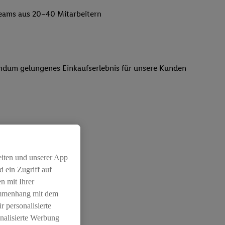
lteams aus 20–40 Mitarbeitern
 rundum gelungenes Einkaufserlebnis für unsere Kunden
rtungsvollen Position
eiten und unserer App
 ein Zugriff auf
n mit Ihrer
ammenhang mit dem
r personalisierte
nalisierte Werbung