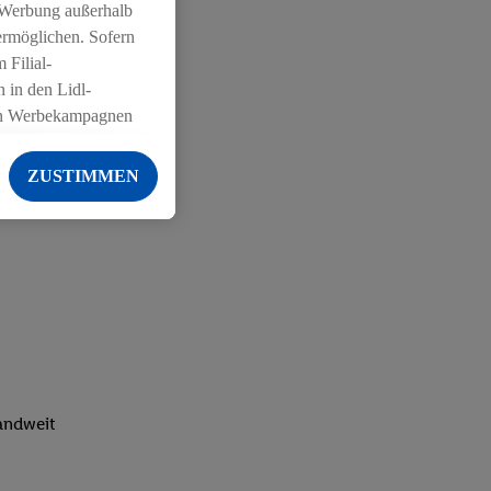
 Werbung außerhalb
ermöglichen. Sofern
 Filial-
 in den Lidl-
on Werbekampagnen
 anderen Diensten
ZUSTIMMEN
ng der Lidl-Dienste,
er Geschlecht -
g einschließlich dem
von Zielgruppen
erarbeitungen auch
on Angeboten sowie
ich in Ihr
ail-Adresse von uns
landweit
 um daraus eine
 sogleich
zu erkennen und