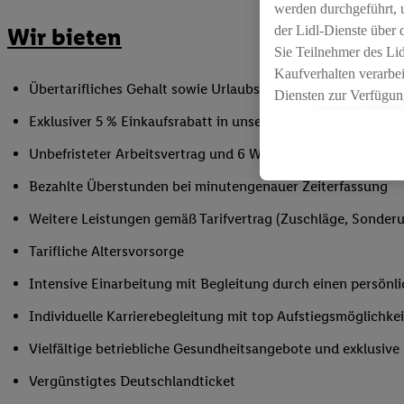
werden durchgeführt, 
der Lidl-Dienste über
Wir bieten
Sie Teilnehmer des Li
Kaufverhalten verarbei
Übertarifliches Gehalt sowie Urlaubs- und Weihnachtsgeld
Diensten zur Verfügung
seiner Auftraggeber m
Exklusiver 5 % Einkaufsrabatt in unseren Filialen
Die Erstellung persona
Unbefristeter Arbeitsvertrag und 6 Wochen Urlaub/Jahr
angereicherten Profil
Ihr Kaufverhalten in d
Bezahlte Überstunden bei minutengenauer Zeiterfassung
sowie Ihre genauen St
Weitere Leistungen gemäß Tarifvertrag (Zuschläge, Sonderur
Speichern von und/ od
(sogenannten Segment
Tarifliche Altersvorsorge
zur Leistungs-/ Erfol
Intensive Einarbeitung mit Begleitung durch einen persönl
zur technischen Siche
Sofern Sie hier Ihre Z
Individuelle Karrierebegleitung mit top Aufstiegsmöglichk
bestehendes Lidl Plus
Vielfältige betriebliche Gesundheitsangebote und exklusiv
in gemeinsamer Verant
spezielle Online-Kennu
Vergünstigtes Deutschlandticket
beschriebene Utiq-Ken