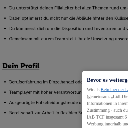
Du unterstützt deinen Filialleiter bei allen Themen rund u
Dabei optimierst du nicht nur die Abläufe hinter den Kulisse
Du kümmerst dich um die Disposition und Inventuren und ver
Gemeinsam mit eurem Team stellt ihr die Umsetzung unserer 
Dein Profil
Bevor es weiterg
Berufserfahrung im Einzelhandel oder einer vergleichbaren
Wir als
Betreiber der 
Teamplayer mit hoher Verantwortungsbereitschaft und der F
(gemeinsam: „Lidl-Dien
Ausgeprägte Entscheidungsfreude und Ergebnisorientierun
Informationen in Ihrem
Zustimmung - auch dur
Bereitschaft zur Arbeit in flexiblen Schichtmodellen
IAB TCF insgesamt
6
Werbung innerhalb und