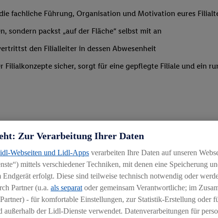
m die fachliche Führung, Organisation und Motivation eures Filia
n, sondern packst „auf der Fläche“ selbst mit an
trittst den Filialleiter in dessen Abwesenheit
Filialkonzepte sicher, sorgt für eine gepflegte Filiale und ein
eht: Zur Verarbeitung Ihrer Daten
 Branche mit erster Führungserfahrung in einer ähnlich verantwo
Lidl-Webseiten und Lidl-Apps
verarbeiten Ihre Daten auf unseren Webs
ähigkeit, Mitarbeiter zu begeistern und zu motivieren
ste“) mittels verschiedener Techniken, mit denen eine Speicherung und
g
 Endgerät erfolgt. Diese sind teilweise technisch notwendig oder werde
ch Partner (u.a.
als separat
oder gemeinsam Verantwortliche; im Zus
Partner) - für komfortable Einstellungen, zur Statistik-Erstellung oder fü
 außerhalb der Lidl-Dienste verwendet. Datenverarbeitungen für perso