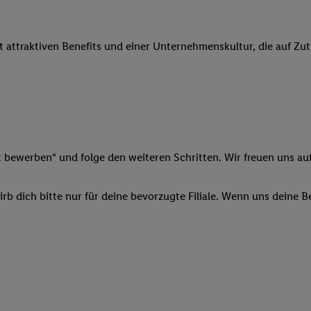
 Werbung auszuspielen. Hierzu wird von uns und einem der anderen obe
shwert umgewandelte E-Mail-Adresse in gemeinsamer Verantwortlichkeit
it attraktiven Benefits und einer Unternehmenskultur, die auf Zu
ns, der Utiq SA/NV („Utiq“) und Ihrem
Telekommunikationsnetzbetreib
l-Diensten einzusetzen. Utiq prüft zunächst anhand Ihrer IP-Adresse, o
 das der Fall ist, gibt Utiq Ihre IP-Adresse an Ihren Netzbetreiber weit
denkonto-Referenz, wie z.B. Ihrer Mobilfunknummer, eine Kennung für 
verwenden, um Sie wiederzuerkennen und Erkenntnisse über Ihr Nutz
sen. Insbesondere können Sie mittels dieser Technologie auch auf Dien
n betrieben werden, damit wir Ihnen dort personalisierte Werbung auss
t bewerben“ und folge den weiteren Schritten. Wir freuen uns auf
ng speziell zur Nutzung der Utiq-Technologie - zusätzlich zur weiter un
illigung generell zu widerrufen - jederzeit auch über
das Datenschutzpo
b dich bitte nur für deine bevorzugte Filiale. Wenn uns deine 
er „Anpassen“/„Nutzung der Telekommunikations-basierten Utiq-Techno
Ende dieser Einwilligung (nur für die Lidl-Dienste) widerrufen. Weite
nschutzbestimmungen von Utiq
.
 „Ablehnen“ können Sie nur den Einsatz notwendiger Techniken zulas
 stimmen Sie allen Verarbeitungen zu sämtlichen vorgenannten Zweck
artner zu. Weitere Informationen, auch zur Speicherdauer der Daten u
rzeit mit Wirkung für die Zukunft zu widerrufen, finden Sie in unseren