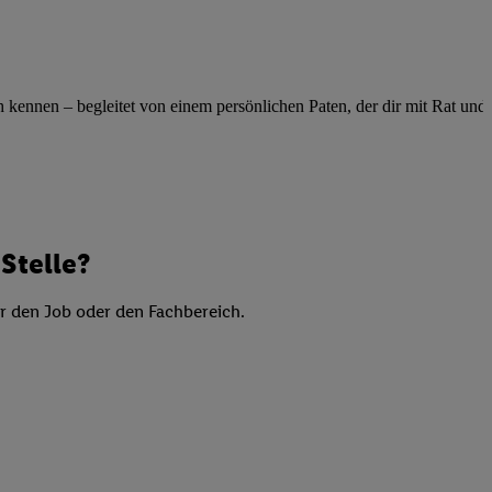
elne
ig benannten Zwecke
g, Bereitstellung und
ennen – begleitet von einem persönlichen Paten, der dir mit Rat und Ta
dlichen Quellen,
telter Informationen,
-basierten Utiq-
 Speichern von
ngebote. Analyse
Stelle?
ellen. Verwendung
ung von Profilen
er den Job oder den Fachbereich.