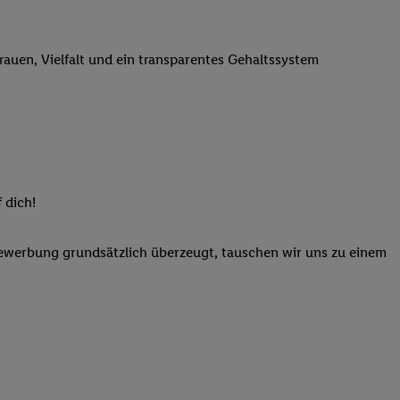
n genannten Partner
 verarbeitet.
trauen, Vielfalt und ein transparentes Gehaltssystem
er
, die Utiq-
b die Technologie für
er, der anhand der IP-
Utiq erstellt. Wir
ungsverhalten in den
sten wiedererkannt
pielen können. Sie
 dich!
ten erläuterten
rtal von Utiq
Bewerbung grundsätzlich überzeugt, tauschen wir uns zu einem
logie für digitales
re Informationen
sen. Durch einen
en unter Einbindung
nd zu Ihrem Recht,