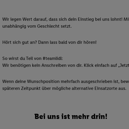
Ihnen personalisierte
auch Ihre in einen Ha
Wir legen Wert darauf, dass sich dein Einstieg bei uns lohnt! M
Zudem erlauben Sie u
unabhängig vom Geschlecht setzt.
Technologie in den Lid
Sie verfügbar ist. Wenn
Adresse und einer Kun
Hört sich gut an? Dann lass bald von dir hören!
werden diese Kennung 
Lidl-Diensten zu erfas
So wirst du Teil von #teamlidl:
werden, die von Dritte
Wir benötigen kein Anschreiben von dir. Klick einfach auf „Jetz
können Ihre Einwilligu
Möglichkeit, Ihre Einw
Wenn deine Wunschposition mehrfach ausgeschrieben ist, bewir
(„consenthub“)
oder üb
späteren Zeitpunkt über mögliche alternative Einsatzorte aus.
Marketing“ am unteren 
finden Sie in den
Date
Durch einen Klick auf
Klick auf „Zustimmen“
Bei uns ist mehr drin!
sämtlicher genannten P
Ihre Einwilligung jede