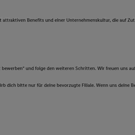
 Werbung auszuspielen. Hierzu wird von uns und einem der anderen obe
shwert umgewandelte E-Mail-Adresse in gemeinsamer Verantwortlichkeit
it attraktiven Benefits und einer Unternehmenskultur, die auf Zu
ns, der Utiq SA/NV („Utiq“) und Ihrem
Telekommunikationsnetzbetreib
l-Diensten einzusetzen. Utiq prüft zunächst anhand Ihrer IP-Adresse, o
 das der Fall ist, gibt Utiq Ihre IP-Adresse an Ihren Netzbetreiber weit
denkonto-Referenz, wie z.B. Ihrer Mobilfunknummer, eine Kennung für 
verwenden, um Sie wiederzuerkennen und Erkenntnisse über Ihr Nutz
sen. Insbesondere können Sie mittels dieser Technologie auch auf Dien
n betrieben werden, damit wir Ihnen dort personalisierte Werbung auss
t bewerben“ und folge den weiteren Schritten. Wir freuen uns auf
ng speziell zur Nutzung der Utiq-Technologie - zusätzlich zur weiter un
illigung generell zu widerrufen - jederzeit auch über
das Datenschutzpo
b dich bitte nur für deine bevorzugte Filiale. Wenn uns deine 
er „Anpassen“/„Nutzung der Telekommunikations-basierten Utiq-Techno
Ende dieser Einwilligung (nur für die Lidl-Dienste) widerrufen. Weite
nschutzbestimmungen von Utiq
.
 „Ablehnen“ können Sie nur den Einsatz notwendiger Techniken zulas
 stimmen Sie allen Verarbeitungen zu sämtlichen vorgenannten Zweck
artner zu. Weitere Informationen, auch zur Speicherdauer der Daten u
rzeit mit Wirkung für die Zukunft zu widerrufen, finden Sie in unseren