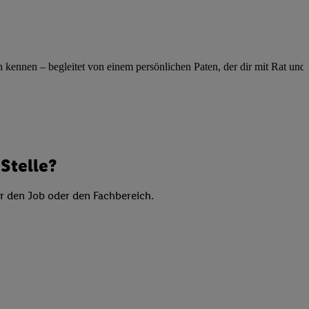
elne
ig benannten Zwecke
g, Bereitstellung und
ennen – begleitet von einem persönlichen Paten, der dir mit Rat und Ta
dlichen Quellen,
telter Informationen,
-basierten Utiq-
 Speichern von
ngebote. Analyse
Stelle?
ellen. Verwendung
ung von Profilen
er den Job oder den Fachbereich.