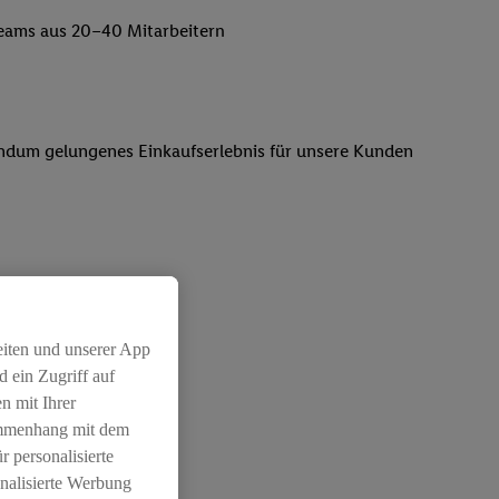
lteams aus 20–40 Mitarbeitern
 rundum gelungenes Einkaufserlebnis für unsere Kunden
rtungsvollen Position
eiten und unserer App
 ein Zugriff auf
n mit Ihrer
ammenhang mit dem
r personalisierte
nalisierte Werbung