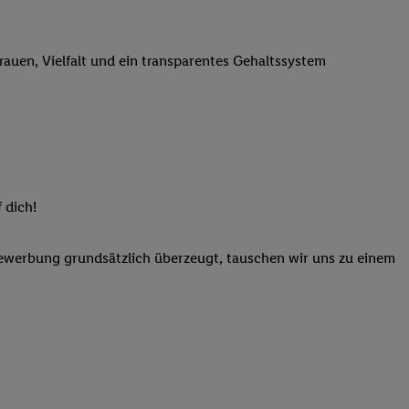
n genannten Partner
 verarbeitet.
trauen, Vielfalt und ein transparentes Gehaltssystem
er
, die Utiq-
b die Technologie für
er, der anhand der IP-
Utiq erstellt. Wir
ungsverhalten in den
sten wiedererkannt
pielen können. Sie
 dich!
ten erläuterten
rtal von Utiq
Bewerbung grundsätzlich überzeugt, tauschen wir uns zu einem
logie für digitales
re Informationen
sen. Durch einen
en unter Einbindung
nd zu Ihrem Recht,