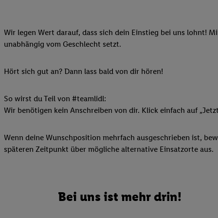
Ihnen personalisierte
auch Ihre in einen Ha
Wir legen Wert darauf, dass sich dein Einstieg bei uns lohnt! M
Zudem erlauben Sie u
unabhängig vom Geschlecht setzt.
Technologie in den Lid
Sie verfügbar ist. Wenn
Adresse und einer Kun
Hört sich gut an? Dann lass bald von dir hören!
werden diese Kennung 
Lidl-Diensten zu erfas
So wirst du Teil von #teamlidl:
werden, die von Dritte
Wir benötigen kein Anschreiben von dir. Klick einfach auf „Jetz
können Ihre Einwilligu
Möglichkeit, Ihre Einw
Wenn deine Wunschposition mehrfach ausgeschrieben ist, bewir
(„consenthub“)
oder üb
späteren Zeitpunkt über mögliche alternative Einsatzorte aus.
Marketing“ am unteren 
finden Sie in den
Date
Durch einen Klick auf
Klick auf „Zustimmen“
Bei uns ist mehr drin!
sämtlicher genannten P
Ihre Einwilligung jede