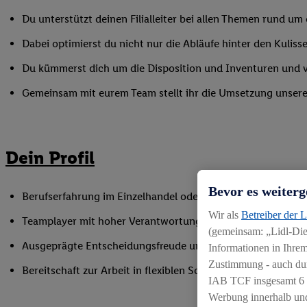
Du unterstützt deinen Filialleiter bei allen Themen rund u
Dabei optimierst du nicht nur die Abläufe hinter den Kulisse
Du kümmerst dich um die Disposition und Inventuren und ver
Gemeinsam mit eurem Team stellt ihr die Umsetzung unserer 
Dein Profil
Bevor es weiterg
Berufserfahrung im Einzelhandel oder einer vergleichbaren
Wir als
Betreiber der 
Teamplayer mit hoher Verantwortungsbereitschaft und der F
(gemeinsam: „Lidl-Dien
Ausgeprägte Entscheidungsfreude und Ergebnisorientierun
Informationen in Ihrem
Zustimmung - auch dur
Bereitschaft zur Arbeit in flexiblen Schichtmodellen
IAB TCF insgesamt
6
Werbung innerhalb und