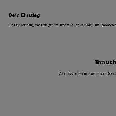
Datenschutzbestimmu
Verwendungszwecke ode
und Funktionen im Ra
Dein Einstieg
Gewährleistung der Si
Uns ist wichtig, dass du gut im #teamlidl ankommst! Im Rahmen dei
Anzeige von Werbung u
Verknüpfung verschiede
Messung des Erfolgs 
Technologie für digita
Verwendung genauer
oder Zugriff auf I
Brauch
von Zielgruppen d
reduzierter Daten
Vernetze dich mit unseren Recru
zur Auswahl person
Liste der Partn