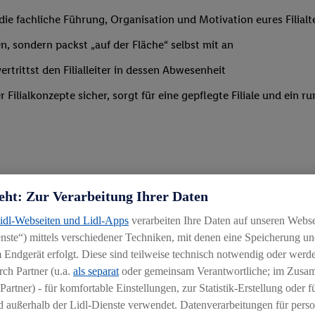
m die fachliche Führung, Organisation und Motivation eures Filia
n, sondern packst „auf der Fläche“ selbst mit an
trittst den Filialleiter in dessen Abwesenheit
Filialkonzepte sicher, sorgt für eine gepflegte Filiale und ein
eht: Zur Verarbeitung Ihrer Daten
 Branche mit erster Führungserfahrung in einer ähnlich verantwo
Lidl-Webseiten und Lidl-Apps
verarbeiten Ihre Daten auf unseren Webs
ähigkeit, Mitarbeiter zu begeistern und zu motivieren
ste“) mittels verschiedener Techniken, mit denen eine Speicherung und
g
 Endgerät erfolgt. Diese sind teilweise technisch notwendig oder werde
ch Partner (u.a.
als separat
oder gemeinsam Verantwortliche; im Zus
Partner) - für komfortable Einstellungen, zur Statistik-Erstellung oder fü
 außerhalb der Lidl-Dienste verwendet. Datenverarbeitungen für perso