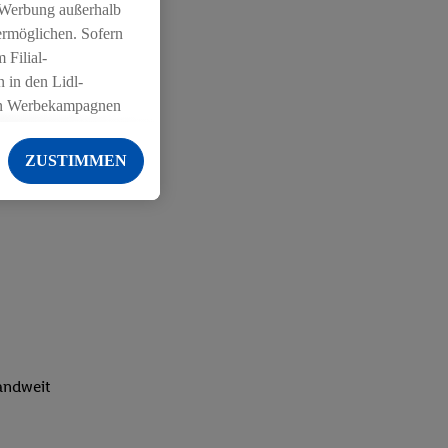
 Werbung außerhalb
ermöglichen. Sofern
 Filial-
 in den Lidl-
on Werbekampagnen
 anderen Diensten
ZUSTIMMEN
ng der Lidl-Dienste,
er Geschlecht -
g einschließlich dem
von Zielgruppen
erarbeitungen auch
on Angeboten sowie
ich in Ihr
ail-Adresse von uns
landweit
 um daraus eine
 sogleich
zu erkennen und