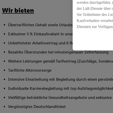
werden durchgeführt, 
der Lidl-Dienste über
Wir bieten
Sie Teilnehmer des Li
Kaufverhalten verarbei
Übertarifliches Gehalt sowie Urlaubs- und Weihnachtsgeld
Diensten zur Verfügung
seiner Auftraggeber m
Exklusiver 5 % Einkaufsrabatt in unseren Filialen
Die Erstellung persona
Unbefristeter Arbeitsvertrag und 6 Wochen Urlaub/Jahr
angereicherten Profil
Ihr Kaufverhalten in d
Bezahlte Überstunden bei minutengenauer Zeiterfassung
sowie Ihre genauen St
Weitere Leistungen gemäß Tarifvertrag (Zuschläge, Sonderur
Speichern von und/ od
(sogenannten Segment
Tarifliche Altersvorsorge
zur Leistungs-/ Erfol
Intensive Einarbeitung mit Begleitung durch einen persönl
zur technischen Siche
Sofern Sie hier Ihre Z
Individuelle Karrierebegleitung mit top Aufstiegsmöglichk
bestehendes Lidl Plus
Vielfältige betriebliche Gesundheitsangebote und exklusiv
in gemeinsamer Verant
spezielle Online-Kennu
Vergünstigtes Deutschlandticket
beschriebene Utiq-Ken