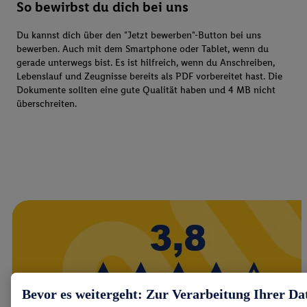
So bewirbst du dich bei uns
Du kannst dich über den "Jetzt bewerben"-Button bei uns
bewerben. Auch mit dem Smartphone oder Tablet, wenn du
gerade unterwegs bist. Es ist hilfreich, wenn du Anschreiben,
Lebenslauf und Zeugnisse bereits als PDF vorbereitet hast. Die
Dokumente sollten eine gute Qualität haben und 4 MB nicht
überschreiten.
Bevor es weitergeht: Zur Verarbeitung Ihrer Da