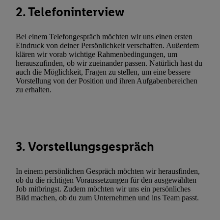
Verarbeitungen zu sämtlichen vorgenannten Zwecken unter Einbi
2. Telefoninterview
genannten Partner zu. Weitere Informationen, auch zur Speicherd
und zu Ihrem Recht, Ihre Einwilligung jederzeit mit Wirkung für 
Bei einem Telefongespräch möchten wir uns einen ersten
widerrufen, finden Sie in unseren
Datenschutzbestimmungen
.
Die
Eindruck von deiner Persönlichkeit verschaffen. Außerdem
klären wir vorab wichtige Rahmenbedingungen, um
Sie hier.
Unter „Anpassen“ können Sie einzelne Verwendungszwe
herauszufinden, ob wir zueinander passen. Natürlich hast du
zulassen; das gilt auch für die nachfolgend schlagwortartig bena
auch die Möglichkeit, Fragen zu stellen, um eine bessere
Funktionen im Rahmen des Einsatzes des IAB TCF für Werbung
Vorstellung von der Position und ihren Aufgabenbereichen
zu erhalten.
Erfolgsmessung:
Gewährleistung der Sicherheit, Verhinderung und Aufdeckung v
Fehlerbehebung, Bereitstellung und Anzeige von Werbung und In
Abgleichung und Kombination von Daten aus unterschiedlichen 
Verknüpfung verschiedener Endgeräte, Identifikation von Geräte
3. Vorstellungsgespräch
automatisch übermittelter Informationen, Messung des Erfolgs vo
Werbekampagnen durch TTD und Nutzung der Telekommunikatio
In einem persönlichen Gespräch möchten wir herausfinden,
Utiq-Technologie für digitales Marketing, sowie:
ob du die richtigen Voraussetzungen für den ausgewählten
Job mitbringst. Zudem möchten wir uns ein persönliches
Verwendung genauer Standortdaten. Erstellung von Profilen für 
Bild machen, ob du zum Unternehmen und ins Team passt.
Werbung. Speichern von oder Zugriff auf Informationen auf ei
Entwicklung und Verbesserung der Angebote. Analyse von Zie