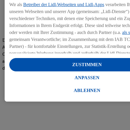
Wir als
Betreiber der Lidl-Webseiten und Lidl-Apps
verarbeiten I
unseren Webseiten und unserer App (gemeinsam: „Lidl-Dienste“) 
verschiedener Techniken, mit denen eine Speicherung und ein Zug
Informationen in Ihrem Endgerät erfolgt. Diese sind teilweise te
oder werden mit Ihrer Zustimmung - auch durch Partner (u.a.
als 
gemeinsam Verantwortliche; im Zusammenhang mit dem IAB TC
Die Bewertungen von aktuellen und ehemaligen Mitarbeitern,
Partner) - für komfortable Einstellungen, zur Statistik-Erstellung o
Azubis und externen Bewerbern haben uns zu einer Top
personalisierte Werbung innerhalb und außerhalb der Lidl-Dienst
Company gemacht. Wir freuen uns über unseren guten Score
Datenverarbeitungen für personalisierte Werbung werden durchge
auf dem Arbeitgeber-Bewertungsportal kununu.Hier geht's zu
ZUSTIMMEN
Werbung auszusteuern und um Dritten die Ausspielung von Werb
den Bewertungen
Lidl-Dienste über die Ihnen und Ihren Haushaltsangehörigen zug
ANPASSEN
Endgeräte zu ermöglichen. Sofern Sie Teilnehmer des Lidl Plus-
werden für diese Zwecke auch Daten aus Ihrem Filial-Kaufverhalte
ABLEHNEN
Zudem werden einem der o.g. Partner Daten über Ihr Kaufverhalte
Diensten zur Verfügung gestellt, damit dieser als
eigenständig Ver
Erfolg von Werbekampagnen seiner Auftraggeber messen kann.
Die Erstellung personalisierter Werbung basiert auf der Generier
Daten von anderen Diensten angereicherten Profilen. Dies umfasst
Zusammenführung von Daten (z.B. über Ihre Nutzung der Lidl-Di