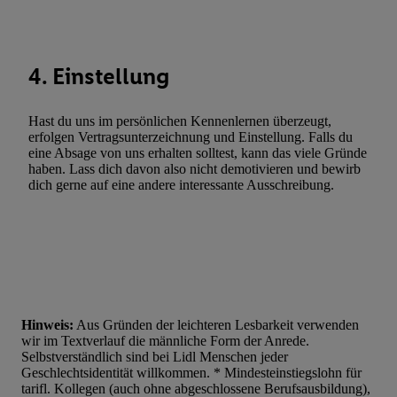
Statistiken oder Kombinationen von Daten aus verschiedenen Q
Verwendung reduzierter Daten zur Auswahl von Werbeanzeige
Werbeleistung. Verwendung von Profilen zur Auswahl personali
4. Einstellung
Werbung.
Liste der Partner (Lieferanten)
Hast du uns im persönlichen Kennenlernen überzeugt,
erfolgen Vertragsunterzeichnung und Einstellung. Falls du
eine Absage von uns erhalten solltest, kann das viele Gründe
haben. Lass dich davon also nicht demotivieren und bewirb
dich gerne auf eine andere interessante Ausschreibung.
Hinweis:
Aus Gründen der leichteren Lesbarkeit verwenden
wir im Textverlauf die männliche Form der Anrede.
Selbstverständlich sind bei Lidl Menschen jeder
Geschlechtsidentität willkommen. * Mindesteinstiegslohn für
tarifl. Kollegen (auch ohne abgeschlossene Berufsausbildung),