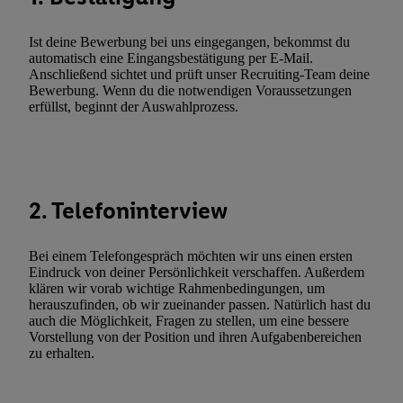
zusätzlich zur weiter unten erläuterten Möglichkeit, Ihre Einwilli
widerrufen - jederzeit auch über
das Datenschutzportal von Utiq
Ist deine Bewerbung bei uns eingegangen, bekommst du
(„consenthub“)
oder über „Anpassen“/„Nutzung der Telekommunik
automatisch eine Eingangsbestätigung per E-Mail.
Utiq-Technologie für digitales Marketing“ am unteren Ende diese
Anschließend sichtet und prüft unser Recruiting-Team deine
Bewerbung. Wenn du die notwendigen Voraussetzungen
(nur für die Lidl-Dienste) widerrufen. Weitere Informationen finde
erfüllst, beginnt der Auswahlprozess.
den
Datenschutzbestimmungen von Utiq
.
Durch einen Klick auf „Ablehnen“ können Sie nur den Einsatz n
Techniken zulassen. Durch einen Klick auf „Zustimmen“ stimmen 
Verarbeitungen zu sämtlichen vorgenannten Zwecken unter Einbi
genannten Partner zu. Weitere Informationen, auch zur Speicherd
2. Telefoninterview
und zu Ihrem Recht, Ihre Einwilligung jederzeit mit Wirkung für 
widerrufen, finden Sie in unseren
Datenschutzbestimmungen
.
Die
Bei einem Telefongespräch möchten wir uns einen ersten
Sie hier.
Unter „Anpassen“ können Sie einzelne Verwendungszwe
Eindruck von deiner Persönlichkeit verschaffen. Außerdem
zulassen; das gilt auch für die nachfolgend schlagwortartig bena
klären wir vorab wichtige Rahmenbedingungen, um
herauszufinden, ob wir zueinander passen. Natürlich hast du
Funktionen im Rahmen des Einsatzes des IAB TCF für Werbung
auch die Möglichkeit, Fragen zu stellen, um eine bessere
Erfolgsmessung:
Vorstellung von der Position und ihren Aufgabenbereichen
Gewährleistung der Sicherheit, Verhinderung und Aufdeckung v
zu erhalten.
Fehlerbehebung, Bereitstellung und Anzeige von Werbung und In
Abgleichung und Kombination von Daten aus unterschiedlichen 