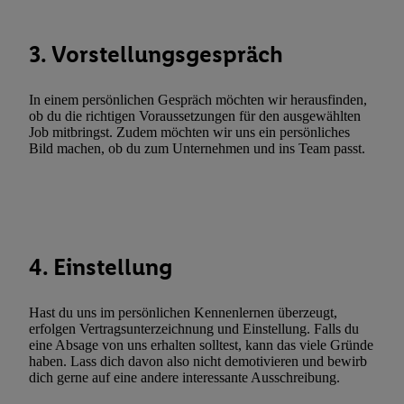
Verknüpfung verschiedener Endgeräte, Identifikation von Geräte
automatisch übermittelter Informationen, Messung des Erfolgs vo
3. Vorstellungsgespräch
Werbekampagnen durch TTD und Nutzung der Telekommunikatio
Utiq-Technologie für digitales Marketing, sowie:
In einem persönlichen Gespräch möchten wir herausfinden,
Verwendung genauer Standortdaten. Erstellung von Profilen für 
ob du die richtigen Voraussetzungen für den ausgewählten
Werbung. Speichern von oder Zugriff auf Informationen auf ei
Job mitbringst. Zudem möchten wir uns ein persönliches
Bild machen, ob du zum Unternehmen und ins Team passt.
Entwicklung und Verbesserung der Angebote. Analyse von Zie
Statistiken oder Kombinationen von Daten aus verschiedenen Q
Verwendung reduzierter Daten zur Auswahl von Werbeanzeige
Werbeleistung. Verwendung von Profilen zur Auswahl personali
Werbung.
4. Einstellung
Liste der Partner (Lieferanten)
Hast du uns im persönlichen Kennenlernen überzeugt,
erfolgen Vertragsunterzeichnung und Einstellung. Falls du
eine Absage von uns erhalten solltest, kann das viele Gründe
haben. Lass dich davon also nicht demotivieren und bewirb
dich gerne auf eine andere interessante Ausschreibung.