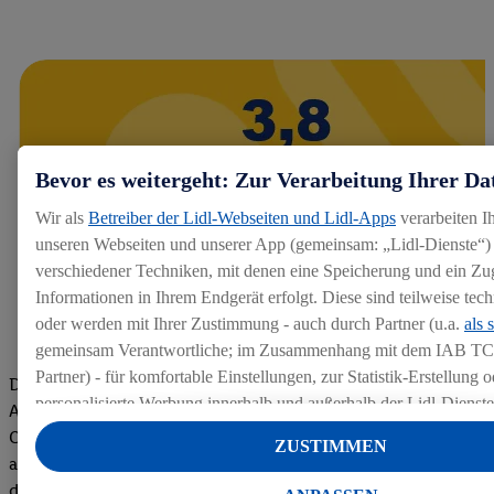
Bevor es weitergeht: Zur Verarbeitung Ihrer Da
Wir als
Betreiber der Lidl-Webseiten und Lidl-Apps
verarbeiten I
unseren Webseiten und unserer App (gemeinsam: „Lidl-Dienste“) 
verschiedener Techniken, mit denen eine Speicherung und ein Zug
Informationen in Ihrem Endgerät erfolgt. Diese sind teilweise te
oder werden mit Ihrer Zustimmung - auch durch Partner (u.a.
als 
gemeinsam Verantwortliche; im Zusammenhang mit dem IAB TC
Partner) - für komfortable Einstellungen, zur Statistik-Erstellung o
Die Bewertungen von aktuellen und ehemaligen Mitarbeitern,
personalisierte Werbung innerhalb und außerhalb der Lidl-Dienst
Azubis und externen Bewerbern haben uns zu einer Top
Datenverarbeitungen für personalisierte Werbung werden durchge
Company gemacht. Wir freuen uns über unseren guten Score
ZUSTIMMEN
Werbung auszusteuern und um Dritten die Ausspielung von Werb
auf dem Arbeitgeber-Bewertungsportal kununu.Hier geht's zu
Lidl-Dienste über die Ihnen und Ihren Haushaltsangehörigen zug
den Bewertungen