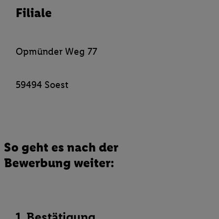
Filiale
Verantwortlichkeit mit einem der oben genannten Partner verwen
daraus eine spezielle Online-Kennung zu erstellen (die sogenannt
sodann ähnlich wie die sogleich beschriebene Utiq-Kennung ve
um Sie in von Dritten betriebenen Diensten zu erkennen und Ihnen
Opmünder Weg 77
Werbung auszuspielen. Hierzu wird von uns und einem der ander
genannten Partner auch Ihre in einen Hashwert umgewandelte E-
gemeinsamer Verantwortlichkeit verarbeitet.
59494 Soest
Zudem erlauben Sie uns, der Utiq SA/NV („Utiq“) und
Ihrem
Telekommunikationsnetzbetreiber
, die Utiq-Technologie in
einzusetzen. Utiq prüft zunächst anhand Ihrer IP-Adresse, ob die 
Sie verfügbar ist. Wenn das der Fall ist, gibt Utiq Ihre IP-Adresse
Netzbetreiber weiter, der anhand der IP-Adresse und einer Kund
So geht es nach der
wie z.B. Ihrer Mobilfunknummer, eine Kennung für Utiq erstellt.
Bewerbung weiter:
Kennung verwenden, um Sie wiederzuerkennen und Erkenntnisse
Nutzungsverhalten in den Lidl-Diensten zu erfassen. Insbesonder
mittels dieser Technologie auch auf Diensten wiedererkannt werd
Dritten betrieben werden, damit wir Ihnen dort personalisierte W
können. Sie können Ihre Einwilligung speziell zur Nutzung der U
1. Bestätigung