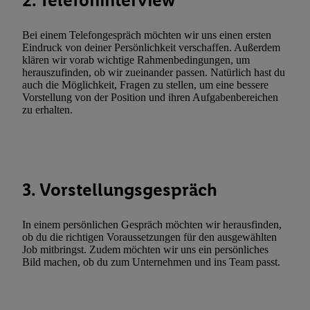
2. Telefoninterview
genannten Partner zu. Weitere Informationen, auch zur Speicherd
und zu Ihrem Recht, Ihre Einwilligung jederzeit mit Wirkung für 
Bei einem Telefongespräch möchten wir uns einen ersten
Eindruck von deiner Persönlichkeit verschaffen. Außerdem
widerrufen, finden Sie in unseren
Datenschutzbestimmungen
.
Die
klären wir vorab wichtige Rahmenbedingungen, um
Sie hier.
Unter „Anpassen“ können Sie einzelne Verwendungszwe
herauszufinden, ob wir zueinander passen. Natürlich hast du
zulassen; das gilt auch für die nachfolgend schlagwortartig bena
auch die Möglichkeit, Fragen zu stellen, um eine bessere
Vorstellung von der Position und ihren Aufgabenbereichen
Funktionen im Rahmen des Einsatzes des IAB TCF für Werbung
zu erhalten.
Erfolgsmessung:
Gewährleistung der Sicherheit, Verhinderung und Aufdeckung v
Fehlerbehebung, Bereitstellung und Anzeige von Werbung und In
Abgleichung und Kombination von Daten aus unterschiedlichen 
Verknüpfung verschiedener Endgeräte, Identifikation von Geräte
3. Vorstellungsgespräch
automatisch übermittelter Informationen, Messung des Erfolgs vo
Werbekampagnen durch TTD und Nutzung der Telekommunikatio
In einem persönlichen Gespräch möchten wir herausfinden,
Utiq-Technologie für digitales Marketing, sowie:
ob du die richtigen Voraussetzungen für den ausgewählten
Job mitbringst. Zudem möchten wir uns ein persönliches
Verwendung genauer Standortdaten. Erstellung von Profilen für 
Bild machen, ob du zum Unternehmen und ins Team passt.
Werbung. Speichern von oder Zugriff auf Informationen auf ei
Entwicklung und Verbesserung der Angebote. Analyse von Zie
Statistiken oder Kombinationen von Daten aus verschiedenen Q