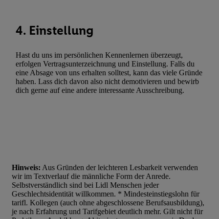
Verwendung reduzierter Daten zur Auswahl von Werbeanzeige
Werbeleistung. Verwendung von Profilen zur Auswahl personali
4. Einstellung
Werbung.
Liste der Partner (Lieferanten)
Hast du uns im persönlichen Kennenlernen überzeugt,
erfolgen Vertragsunterzeichnung und Einstellung. Falls du
eine Absage von uns erhalten solltest, kann das viele Gründe
haben. Lass dich davon also nicht demotivieren und bewirb
dich gerne auf eine andere interessante Ausschreibung.
Hinweis:
Aus Gründen der leichteren Lesbarkeit verwenden
wir im Textverlauf die männliche Form der Anrede.
Selbstverständlich sind bei Lidl Menschen jeder
Geschlechtsidentität willkommen. * Mindesteinstiegslohn für
tarifl. Kollegen (auch ohne abgeschlossene Berufsausbildung),
je nach Erfahrung und Tarifgebiet deutlich mehr. Gilt nicht für