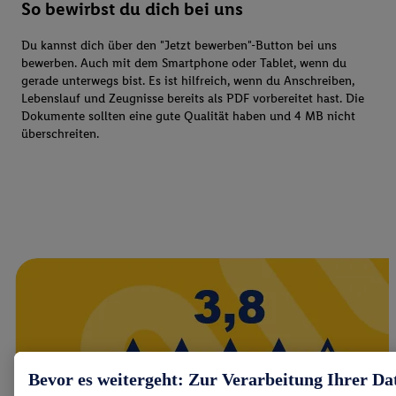
So bewirbst du dich bei uns
Du kannst dich über den "Jetzt bewerben"-Button bei uns
bewerben. Auch mit dem Smartphone oder Tablet, wenn du
gerade unterwegs bist. Es ist hilfreich, wenn du Anschreiben,
Lebenslauf und Zeugnisse bereits als PDF vorbereitet hast. Die
Dokumente sollten eine gute Qualität haben und 4 MB nicht
überschreiten.
Bevor es weitergeht: Zur Verarbeitung Ihrer Da