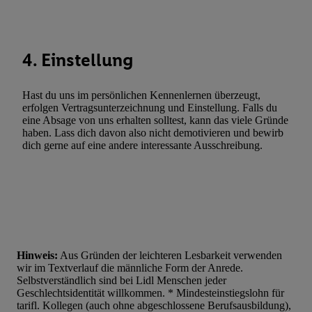
Statistiken oder Kombinationen von Daten aus verschiedenen Q
Verwendung reduzierter Daten zur Auswahl von Werbeanzeige
Werbeleistung. Verwendung von Profilen zur Auswahl personali
4. Einstellung
Werbung.
Liste der Partner (Lieferanten)
Hast du uns im persönlichen Kennenlernen überzeugt,
erfolgen Vertragsunterzeichnung und Einstellung. Falls du
eine Absage von uns erhalten solltest, kann das viele Gründe
haben. Lass dich davon also nicht demotivieren und bewirb
dich gerne auf eine andere interessante Ausschreibung.
Hinweis:
Aus Gründen der leichteren Lesbarkeit verwenden
wir im Textverlauf die männliche Form der Anrede.
Selbstverständlich sind bei Lidl Menschen jeder
Geschlechtsidentität willkommen. * Mindesteinstiegslohn für
tarifl. Kollegen (auch ohne abgeschlossene Berufsausbildung),