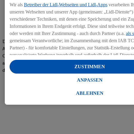
Wir als
Betreiber der Lidl-Webseiten und Lidl-Apps
verarbeiten I
unseren Webseiten und unserer App (gemeinsam: „Lidl-Dienste“) 
verschiedener Techniken, mit denen eine Speicherung und ein Zug
Informationen in Ihrem Endgerät erfolgt. Diese sind teilweise te
oder werden mit Ihrer Zustimmung - auch durch Partner (u.a.
als 
gemeinsam Verantwortliche; im Zusammenhang mit dem IAB TC
Die Bewertungen von aktuellen und ehemaligen Mitarbeitern,
Partner) - für komfortable Einstellungen, zur Statistik-Erstellung o
Azubis und externen Bewerbern haben uns zu einer Top
personalisierte Werbung innerhalb und außerhalb der Lidl-Dienst
Company gemacht. Wir freuen uns über unseren guten Score
Datenverarbeitungen für personalisierte Werbung werden durchge
auf dem Arbeitgeber-Bewertungsportal kununu.Hier geht's zu
ZUSTIMMEN
Werbung auszusteuern und um Dritten die Ausspielung von Werb
den Bewertungen
Lidl-Dienste über die Ihnen und Ihren Haushaltsangehörigen zug
ANPASSEN
Endgeräte zu ermöglichen. Sofern Sie Teilnehmer des Lidl Plus-
werden für diese Zwecke auch Daten aus Ihrem Filial-Kaufverhalte
ABLEHNEN
Zudem werden einem der o.g. Partner Daten über Ihr Kaufverhalte
Diensten zur Verfügung gestellt, damit dieser als
eigenständig Ver
Erfolg von Werbekampagnen seiner Auftraggeber messen kann.
Die Erstellung personalisierter Werbung basiert auf der Generier
Daten von anderen Diensten angereicherten Profilen. Dies umfasst
Zusammenführung von Daten (z.B. über Ihre Nutzung der Lidl-Di