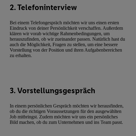
Verarbeitungen zu sämtlichen vorgenannten Zwecken unter Einbi
2. Telefoninterview
genannten Partner zu. Weitere Informationen, auch zur Speicherd
und zu Ihrem Recht, Ihre Einwilligung jederzeit mit Wirkung für 
Bei einem Telefongespräch möchten wir uns einen ersten
widerrufen, finden Sie in unseren
Datenschutzbestimmungen
.
Die
Eindruck von deiner Persönlichkeit verschaffen. Außerdem
klären wir vorab wichtige Rahmenbedingungen, um
Sie hier.
Unter „Anpassen“ können Sie einzelne Verwendungszwe
herauszufinden, ob wir zueinander passen. Natürlich hast du
zulassen; das gilt auch für die nachfolgend schlagwortartig bena
auch die Möglichkeit, Fragen zu stellen, um eine bessere
Funktionen im Rahmen des Einsatzes des IAB TCF für Werbung
Vorstellung von der Position und ihren Aufgabenbereichen
zu erhalten.
Erfolgsmessung:
Gewährleistung der Sicherheit, Verhinderung und Aufdeckung v
Fehlerbehebung, Bereitstellung und Anzeige von Werbung und In
Abgleichung und Kombination von Daten aus unterschiedlichen 
Verknüpfung verschiedener Endgeräte, Identifikation von Geräte
3. Vorstellungsgespräch
automatisch übermittelter Informationen, Messung des Erfolgs vo
Werbekampagnen durch TTD und Nutzung der Telekommunikatio
In einem persönlichen Gespräch möchten wir herausfinden,
Utiq-Technologie für digitales Marketing, sowie:
ob du die richtigen Voraussetzungen für den ausgewählten
Job mitbringst. Zudem möchten wir uns ein persönliches
Verwendung genauer Standortdaten. Erstellung von Profilen für 
Bild machen, ob du zum Unternehmen und ins Team passt.
Werbung. Speichern von oder Zugriff auf Informationen auf ei
Entwicklung und Verbesserung der Angebote. Analyse von Zie