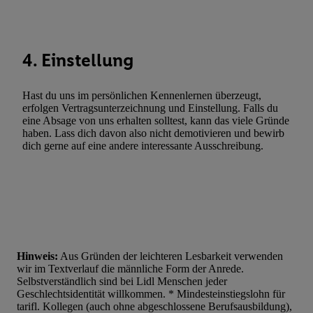
Werbung. Speichern von oder Zugriff auf Informationen auf ei
Entwicklung und Verbesserung der Angebote. Analyse von Zie
Statistiken oder Kombinationen von Daten aus verschiedenen Q
Verwendung reduzierter Daten zur Auswahl von Werbeanzeige
4. Einstellung
Werbeleistung. Verwendung von Profilen zur Auswahl personali
Werbung.
Hast du uns im persönlichen Kennenlernen überzeugt,
erfolgen Vertragsunterzeichnung und Einstellung. Falls du
Liste der Partner (Lieferanten)
eine Absage von uns erhalten solltest, kann das viele Gründe
haben. Lass dich davon also nicht demotivieren und bewirb
dich gerne auf eine andere interessante Ausschreibung.
Hinweis:
Aus Gründen der leichteren Lesbarkeit verwenden
wir im Textverlauf die männliche Form der Anrede.
Selbstverständlich sind bei Lidl Menschen jeder
Geschlechtsidentität willkommen. * Mindesteinstiegslohn für
tarifl. Kollegen (auch ohne abgeschlossene Berufsausbildung),