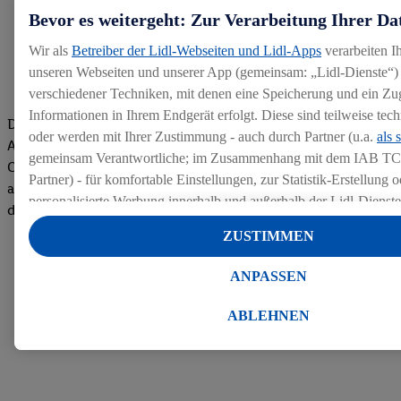
Bevor es weitergeht: Zur Verarbeitung Ihrer Da
Wir als
Betreiber der Lidl-Webseiten und Lidl-Apps
verarbeiten I
unseren Webseiten und unserer App (gemeinsam: „Lidl-Dienste“) 
verschiedener Techniken, mit denen eine Speicherung und ein Zug
Informationen in Ihrem Endgerät erfolgt. Diese sind teilweise te
Die Bewertungen von aktuellen und ehemaligen Mitarbeitern,
oder werden mit Ihrer Zustimmung - auch durch Partner (u.a.
als 
Azubis und externen Bewerbern haben uns zu einer Top
gemeinsam Verantwortliche; im Zusammenhang mit dem IAB TC
Company gemacht. Wir freuen uns über unseren guten Score
Partner) - für komfortable Einstellungen, zur Statistik-Erstellung o
auf dem Arbeitgeber-Bewertungsportal kununu.Hier geht's zu
personalisierte Werbung innerhalb und außerhalb der Lidl-Dienst
den Bewertungen
Datenverarbeitungen für personalisierte Werbung werden durchge
ZUSTIMMEN
Werbung auszusteuern und um Dritten die Ausspielung von Werb
Lidl-Dienste über die Ihnen und Ihren Haushaltsangehörigen zug
ANPASSEN
Endgeräte zu ermöglichen. Sofern Sie Teilnehmer des Lidl Plus-
werden für diese Zwecke auch Daten aus Ihrem Filial-Kaufverhalte
ABLEHNEN
Zudem werden einem der o.g. Partner Daten über Ihr Kaufverhalte
Diensten zur Verfügung gestellt, damit dieser als
eigenständig Ver
Erfolg von Werbekampagnen seiner Auftraggeber messen kann.
Die Erstellung personalisierter Werbung basiert auf der Generier