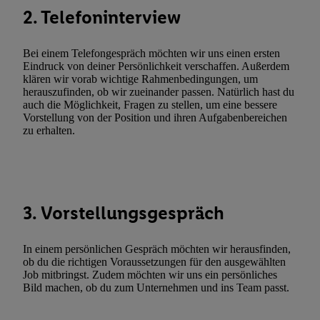
Durch einen Klick auf „Ablehnen“ können Sie nur den Einsatz n
2. Telefoninterview
Techniken zulassen. Durch einen Klick auf „Zustimmen“ stimmen 
Verarbeitungen zu sämtlichen vorgenannten Zwecken unter Einbi
Bei einem Telefongespräch möchten wir uns einen ersten
genannten Partner zu. Weitere Informationen, auch zur Speicherd
Eindruck von deiner Persönlichkeit verschaffen. Außerdem
und zu Ihrem Recht, Ihre Einwilligung jederzeit mit Wirkung für 
klären wir vorab wichtige Rahmenbedingungen, um
widerrufen, finden Sie in unseren
Datenschutzbestimmungen
.
Die
herauszufinden, ob wir zueinander passen. Natürlich hast du
auch die Möglichkeit, Fragen zu stellen, um eine bessere
Sie hier.
Unter „Anpassen“ können Sie einzelne Verwendungszwe
Vorstellung von der Position und ihren Aufgabenbereichen
zulassen; das gilt auch für die nachfolgend schlagwortartig bena
zu erhalten.
Funktionen im Rahmen des Einsatzes des IAB TCF für Werbung
Erfolgsmessung:
Gewährleistung der Sicherheit, Verhinderung und Aufdeckung v
Fehlerbehebung, Bereitstellung und Anzeige von Werbung und In
3. Vorstellungsgespräch
Abgleichung und Kombination von Daten aus unterschiedlichen 
Verknüpfung verschiedener Endgeräte, Identifikation von Geräte
automatisch übermittelter Informationen, Messung des Erfolgs vo
In einem persönlichen Gespräch möchten wir herausfinden,
ob du die richtigen Voraussetzungen für den ausgewählten
Werbekampagnen durch TTD und Nutzung der Telekommunikatio
Job mitbringst. Zudem möchten wir uns ein persönliches
Utiq-Technologie für digitales Marketing, sowie:
Bild machen, ob du zum Unternehmen und ins Team passt.
Verwendung genauer Standortdaten. Erstellung von Profilen für 