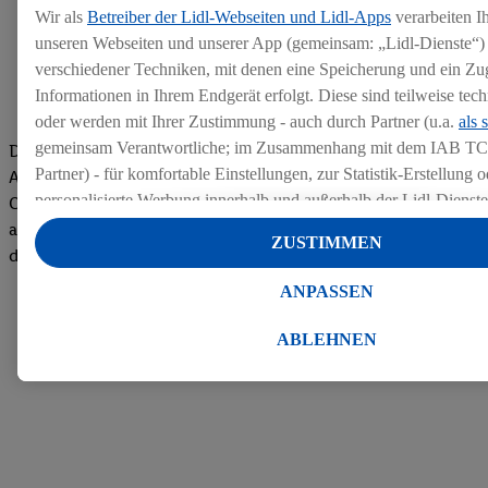
Wir als
Betreiber der Lidl-Webseiten und Lidl-Apps
verarbeiten I
unseren Webseiten und unserer App (gemeinsam: „Lidl-Dienste“) 
verschiedener Techniken, mit denen eine Speicherung und ein Zug
Informationen in Ihrem Endgerät erfolgt. Diese sind teilweise te
oder werden mit Ihrer Zustimmung - auch durch Partner (u.a.
als 
gemeinsam Verantwortliche; im Zusammenhang mit dem IAB TC
Die Bewertungen von aktuellen und ehemaligen Mitarbeitern,
Partner) - für komfortable Einstellungen, zur Statistik-Erstellung o
Azubis und externen Bewerbern haben uns zu einer Top
personalisierte Werbung innerhalb und außerhalb der Lidl-Dienst
Company gemacht. Wir freuen uns über unseren guten Score
Datenverarbeitungen für personalisierte Werbung werden durchge
auf dem Arbeitgeber-Bewertungsportal kununu.Hier geht's zu
ZUSTIMMEN
Werbung auszusteuern und um Dritten die Ausspielung von Werb
den Bewertungen
Lidl-Dienste über die Ihnen und Ihren Haushaltsangehörigen zug
ANPASSEN
Endgeräte zu ermöglichen. Sofern Sie Teilnehmer des Lidl Plus-
werden für diese Zwecke auch Daten aus Ihrem Filial-Kaufverhalte
ABLEHNEN
Zudem werden einem der o.g. Partner Daten über Ihr Kaufverhalte
Diensten zur Verfügung gestellt, damit dieser als
eigenständig Ver
Erfolg von Werbekampagnen seiner Auftraggeber messen kann.
Die Erstellung personalisierter Werbung basiert auf der Generier
Daten von anderen Diensten angereicherten Profilen. Dies umfasst
Zusammenführung von Daten (z.B. über Ihre Nutzung der Lidl-Di