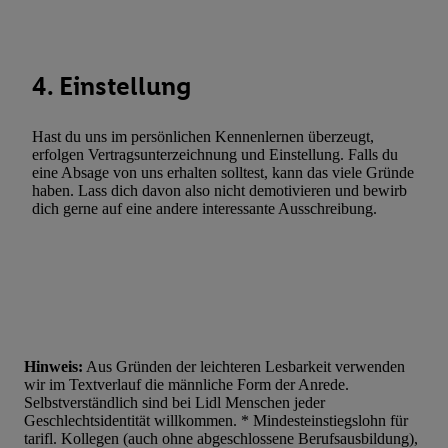
Statistiken oder Kombinationen von Daten aus verschiedenen Q
Verwendung reduzierter Daten zur Auswahl von Werbeanzeige
Werbeleistung. Verwendung von Profilen zur Auswahl personali
4. Einstellung
Werbung.
Liste der Partner (Lieferanten)
Hast du uns im persönlichen Kennenlernen überzeugt,
erfolgen Vertragsunterzeichnung und Einstellung. Falls du
eine Absage von uns erhalten solltest, kann das viele Gründe
haben. Lass dich davon also nicht demotivieren und bewirb
dich gerne auf eine andere interessante Ausschreibung.
Hinweis:
Aus Gründen der leichteren Lesbarkeit verwenden
wir im Textverlauf die männliche Form der Anrede.
Selbstverständlich sind bei Lidl Menschen jeder
Geschlechtsidentität willkommen. * Mindesteinstiegslohn für
tarifl. Kollegen (auch ohne abgeschlossene Berufsausbildung),