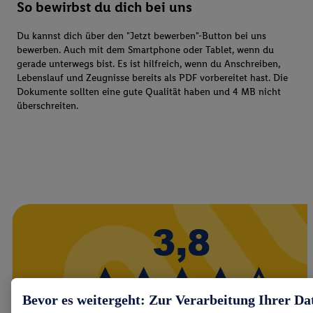
So bewirbst du dich bei uns
Du kannst dich über den "Jetzt bewerben"-Button bei uns
bewerben. Auch mit dem Smartphone oder Tablet, wenn du
gerade unterwegs bist. Es ist hilfreich, wenn du Anschreiben,
Lebenslauf und Zeugnisse bereits als PDF vorbereitet hast. Die
Dokumente sollten eine gute Qualität haben und 4 MB nicht
überschreiten.
Bevor es weitergeht: Zur Verarbeitung Ihrer Da