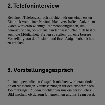
Verarbeitungen zu sämtlichen vorgenannten Zwecken unter Einbi
2. Telefoninterview
genannten Partner zu. Weitere Informationen, auch zur Speicherd
und zu Ihrem Recht, Ihre Einwilligung jederzeit mit Wirkung für 
Bei einem Telefongespräch möchten wir uns einen ersten
widerrufen, finden Sie in unseren
Datenschutzbestimmungen
.
Die
Eindruck von deiner Persönlichkeit verschaffen. Außerdem
klären wir vorab wichtige Rahmenbedingungen, um
Sie hier.
Unter „Anpassen“ können Sie einzelne Verwendungszwe
herauszufinden, ob wir zueinander passen. Natürlich hast du
zulassen; das gilt auch für die nachfolgend schlagwortartig bena
auch die Möglichkeit, Fragen zu stellen, um eine bessere
Funktionen im Rahmen des Einsatzes des IAB TCF für Werbung
Vorstellung von der Position und ihren Aufgabenbereichen
zu erhalten.
Erfolgsmessung:
Gewährleistung der Sicherheit, Verhinderung und Aufdeckung v
Fehlerbehebung, Bereitstellung und Anzeige von Werbung und In
Abgleichung und Kombination von Daten aus unterschiedlichen 
Verknüpfung verschiedener Endgeräte, Identifikation von Geräte
3. Vorstellungsgespräch
automatisch übermittelter Informationen, Messung des Erfolgs vo
Werbekampagnen durch TTD und Nutzung der Telekommunikatio
In einem persönlichen Gespräch möchten wir herausfinden,
Utiq-Technologie für digitales Marketing, sowie:
ob du die richtigen Voraussetzungen für den ausgewählten
Job mitbringst. Zudem möchten wir uns ein persönliches
Verwendung genauer Standortdaten. Erstellung von Profilen für 
Bild machen, ob du zum Unternehmen und ins Team passt.
Werbung. Speichern von oder Zugriff auf Informationen auf ei
Entwicklung und Verbesserung der Angebote. Analyse von Zie