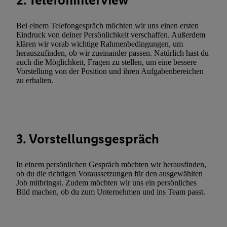
2. Telefoninterview
Techniken zulassen. Durch einen Klick auf „Zustimmen“ stimmen 
Verarbeitungen zu sämtlichen vorgenannten Zwecken unter Einbi
Bei einem Telefongespräch möchten wir uns einen ersten
genannten Partner zu. Weitere Informationen, auch zur Speicherd
Eindruck von deiner Persönlichkeit verschaffen. Außerdem
klären wir vorab wichtige Rahmenbedingungen, um
und zu Ihrem Recht, Ihre Einwilligung jederzeit mit Wirkung für 
herauszufinden, ob wir zueinander passen. Natürlich hast du
widerrufen, finden Sie in unseren
Datenschutzbestimmungen
.
Die
auch die Möglichkeit, Fragen zu stellen, um eine bessere
Sie hier.
Unter „Anpassen“ können Sie einzelne Verwendungszwe
Vorstellung von der Position und ihren Aufgabenbereichen
zu erhalten.
zulassen; das gilt auch für die nachfolgend schlagwortartig bena
Funktionen im Rahmen des Einsatzes des IAB TCF für Werbung
Erfolgsmessung:
Gewährleistung der Sicherheit, Verhinderung und Aufdeckung v
Fehlerbehebung, Bereitstellung und Anzeige von Werbung und In
3. Vorstellungsgespräch
Abgleichung und Kombination von Daten aus unterschiedlichen 
Verknüpfung verschiedener Endgeräte, Identifikation von Geräte
In einem persönlichen Gespräch möchten wir herausfinden,
automatisch übermittelter Informationen, Messung des Erfolgs vo
ob du die richtigen Voraussetzungen für den ausgewählten
Werbekampagnen durch TTD und Nutzung der Telekommunikatio
Job mitbringst. Zudem möchten wir uns ein persönliches
Utiq-Technologie für digitales Marketing, sowie:
Bild machen, ob du zum Unternehmen und ins Team passt.
Verwendung genauer Standortdaten. Erstellung von Profilen für 
Werbung. Speichern von oder Zugriff auf Informationen auf ei