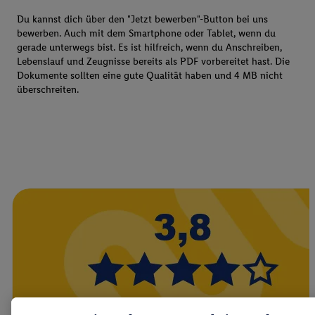
Du kannst dich über den "Jetzt bewerben"-Button bei uns
bewerben. Auch mit dem Smartphone oder Tablet, wenn du
gerade unterwegs bist. Es ist hilfreich, wenn du Anschreiben,
Lebenslauf und Zeugnisse bereits als PDF vorbereitet hast. Die
Dokumente sollten eine gute Qualität haben und 4 MB nicht
überschreiten.