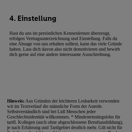
Verwendung reduzierter Daten zur Auswahl von Werbeanzeige
Werbeleistung. Verwendung von Profilen zur Auswahl personali
4. Einstellung
Werbung.
Liste der Partner (Lieferanten)
Hast du uns im persönlichen Kennenlernen überzeugt,
erfolgen Vertragsunterzeichnung und Einstellung. Falls du
eine Absage von uns erhalten solltest, kann das viele Gründe
haben. Lass dich davon also nicht demotivieren und bewirb
dich gerne auf eine andere interessante Ausschreibung.
Hinweis:
Aus Gründen der leichteren Lesbarkeit verwenden
wir im Textverlauf die männliche Form der Anrede.
Selbstverständlich sind bei Lidl Menschen jeder
Geschlechtsidentität willkommen. * Mindesteinstiegslohn für
tarifl. Kollegen (auch ohne abgeschlossene Berufsausbildung),
je nach Erfahrung und Tarifgebiet deutlich mehr. Gilt nicht für