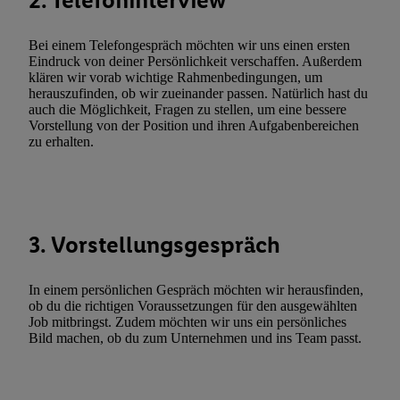
2. Telefoninterview
genannten Partner zu. Weitere Informationen, auch zur Speicherd
und zu Ihrem Recht, Ihre Einwilligung jederzeit mit Wirkung für 
Bei einem Telefongespräch möchten wir uns einen ersten
Eindruck von deiner Persönlichkeit verschaffen. Außerdem
widerrufen, finden Sie in unseren
Datenschutzbestimmungen
.
Die
klären wir vorab wichtige Rahmenbedingungen, um
Sie hier.
Unter „Anpassen“ können Sie einzelne Verwendungszwe
herauszufinden, ob wir zueinander passen. Natürlich hast du
zulassen; das gilt auch für die nachfolgend schlagwortartig bena
auch die Möglichkeit, Fragen zu stellen, um eine bessere
Vorstellung von der Position und ihren Aufgabenbereichen
Funktionen im Rahmen des Einsatzes des IAB TCF für Werbung
zu erhalten.
Erfolgsmessung:
Gewährleistung der Sicherheit, Verhinderung und Aufdeckung v
Fehlerbehebung, Bereitstellung und Anzeige von Werbung und In
Abgleichung und Kombination von Daten aus unterschiedlichen 
Verknüpfung verschiedener Endgeräte, Identifikation von Geräte
3. Vorstellungsgespräch
automatisch übermittelter Informationen, Messung des Erfolgs vo
Werbekampagnen durch TTD und Nutzung der Telekommunikatio
In einem persönlichen Gespräch möchten wir herausfinden,
Utiq-Technologie für digitales Marketing, sowie:
ob du die richtigen Voraussetzungen für den ausgewählten
Job mitbringst. Zudem möchten wir uns ein persönliches
Verwendung genauer Standortdaten. Erstellung von Profilen für 
Bild machen, ob du zum Unternehmen und ins Team passt.
Werbung. Speichern von oder Zugriff auf Informationen auf ei
Entwicklung und Verbesserung der Angebote. Analyse von Zie
Statistiken oder Kombinationen von Daten aus verschiedenen Q