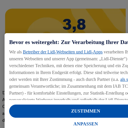
Bevor es weitergeht: Zur Verarbeitung Ihrer Da
Wir als
Betreiber der Lidl-Webseiten und Lidl-Apps
verarbeiten I
unseren Webseiten und unserer App (gemeinsam: „Lidl-Dienste“) 
verschiedener Techniken, mit denen eine Speicherung und ein Zug
Informationen in Ihrem Endgerät erfolgt. Diese sind teilweise te
oder werden mit Ihrer Zustimmung - auch durch Partner (u.a.
als 
gemeinsam Verantwortliche; im Zusammenhang mit dem IAB TC
Die Bewertungen von aktuellen und ehemaligen Mitarbeitern,
Partner) - für komfortable Einstellungen, zur Statistik-Erstellung o
Azubis und externen Bewerbern haben uns zu einer Top
personalisierte Werbung innerhalb und außerhalb der Lidl-Dienst
Company gemacht. Wir freuen uns über unseren guten Score
Datenverarbeitungen für personalisierte Werbung werden durchge
ZUSTIMMEN
auf dem Arbeitgeber-Bewertungsportal kununu.Hier geht's zu
Werbung auszusteuern und um Dritten die Ausspielung von Werb
den Bewertungen
Lidl-Dienste über die Ihnen und Ihren Haushaltsangehörigen zug
ANPASSEN
Endgeräte zu ermöglichen. Sofern Sie Teilnehmer des Lidl Plus-