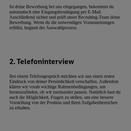
widerrufen - jederzeit auch über
das Datenschutzportal von Utiq
Ist deine Bewerbung bei uns eingegangen, bekommst du
(„consenthub“)
oder über „Anpassen“/„Nutzung der Telekommunik
automatisch eine Eingangsbestätigung per E-Mail.
Anschließend sichtet und prüft unser Recruiting-Team deine
Utiq-Technologie für digitales Marketing“ am unteren Ende diese
Bewerbung. Wenn du die notwendigen Voraussetzungen
(nur für die Lidl-Dienste) widerrufen. Weitere Informationen finde
erfüllst, beginnt der Auswahlprozess.
den
Datenschutzbestimmungen von Utiq
.
Durch einen Klick auf „Ablehnen“ können Sie nur den Einsatz n
Techniken zulassen. Durch einen Klick auf „Zustimmen“ stimmen 
Verarbeitungen zu sämtlichen vorgenannten Zwecken unter Einbi
2. Telefoninterview
genannten Partner zu. Weitere Informationen, auch zur Speicherd
und zu Ihrem Recht, Ihre Einwilligung jederzeit mit Wirkung für 
widerrufen, finden Sie in unseren
Datenschutzbestimmungen
.
Die
Bei einem Telefongespräch möchten wir uns einen ersten
Sie hier.
Unter „Anpassen“ können Sie einzelne Verwendungszwe
Eindruck von deiner Persönlichkeit verschaffen. Außerdem
klären wir vorab wichtige Rahmenbedingungen, um
zulassen; das gilt auch für die nachfolgend schlagwortartig bena
herauszufinden, ob wir zueinander passen. Natürlich hast du
Funktionen im Rahmen des Einsatzes des IAB TCF für Werbung
auch die Möglichkeit, Fragen zu stellen, um eine bessere
Erfolgsmessung:
Vorstellung von der Position und ihren Aufgabenbereichen
zu erhalten.
Gewährleistung der Sicherheit, Verhinderung und Aufdeckung v
Fehlerbehebung, Bereitstellung und Anzeige von Werbung und In
Abgleichung und Kombination von Daten aus unterschiedlichen 
Verknüpfung verschiedener Endgeräte, Identifikation von Geräte