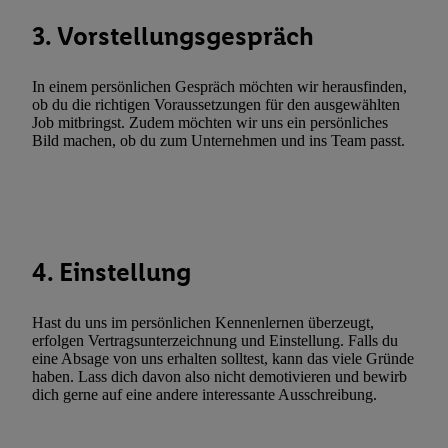
automatisch übermittelter Informationen, Messung des Erfolgs vo
3. Vorstellungsgespräch
Werbekampagnen durch TTD und Nutzung der Telekommunikatio
Utiq-Technologie für digitales Marketing, sowie:
In einem persönlichen Gespräch möchten wir herausfinden,
Verwendung genauer Standortdaten. Erstellung von Profilen für 
ob du die richtigen Voraussetzungen für den ausgewählten
Job mitbringst. Zudem möchten wir uns ein persönliches
Werbung. Speichern von oder Zugriff auf Informationen auf ei
Bild machen, ob du zum Unternehmen und ins Team passt.
Entwicklung und Verbesserung der Angebote. Analyse von Zie
Statistiken oder Kombinationen von Daten aus verschiedenen Q
Verwendung reduzierter Daten zur Auswahl von Werbeanzeige
Werbeleistung. Verwendung von Profilen zur Auswahl personali
Werbung.
4. Einstellung
Liste der Partner (Lieferanten)
Hast du uns im persönlichen Kennenlernen überzeugt,
erfolgen Vertragsunterzeichnung und Einstellung. Falls du
eine Absage von uns erhalten solltest, kann das viele Gründe
haben. Lass dich davon also nicht demotivieren und bewirb
dich gerne auf eine andere interessante Ausschreibung.