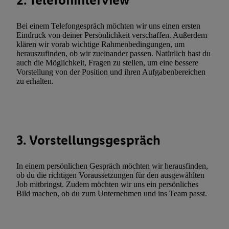
2. Telefoninterview
genannten Partner zu. Weitere Informationen, auch zur Speicherd
und zu Ihrem Recht, Ihre Einwilligung jederzeit mit Wirkung für 
Bei einem Telefongespräch möchten wir uns einen ersten
Eindruck von deiner Persönlichkeit verschaffen. Außerdem
widerrufen, finden Sie in unseren
Datenschutzbestimmungen
.
Die
klären wir vorab wichtige Rahmenbedingungen, um
Sie hier.
Unter „Anpassen“ können Sie einzelne Verwendungszwe
herauszufinden, ob wir zueinander passen. Natürlich hast du
zulassen; das gilt auch für die nachfolgend schlagwortartig bena
auch die Möglichkeit, Fragen zu stellen, um eine bessere
Vorstellung von der Position und ihren Aufgabenbereichen
Funktionen im Rahmen des Einsatzes des IAB TCF für Werbung
zu erhalten.
Erfolgsmessung:
Gewährleistung der Sicherheit, Verhinderung und Aufdeckung v
Fehlerbehebung, Bereitstellung und Anzeige von Werbung und In
Abgleichung und Kombination von Daten aus unterschiedlichen 
Verknüpfung verschiedener Endgeräte, Identifikation von Geräte
3. Vorstellungsgespräch
automatisch übermittelter Informationen, Messung des Erfolgs vo
Werbekampagnen durch TTD und Nutzung der Telekommunikatio
In einem persönlichen Gespräch möchten wir herausfinden,
Utiq-Technologie für digitales Marketing, sowie:
ob du die richtigen Voraussetzungen für den ausgewählten
Job mitbringst. Zudem möchten wir uns ein persönliches
Verwendung genauer Standortdaten. Erstellung von Profilen für 
Bild machen, ob du zum Unternehmen und ins Team passt.
Werbung. Speichern von oder Zugriff auf Informationen auf ei
Entwicklung und Verbesserung der Angebote. Analyse von Zie
Statistiken oder Kombinationen von Daten aus verschiedenen Q