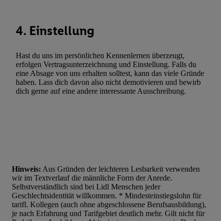
Verwendung reduzierter Daten zur Auswahl von Werbeanzeige
Werbeleistung. Verwendung von Profilen zur Auswahl personali
4. Einstellung
Werbung.
Liste der Partner (Lieferanten)
Hast du uns im persönlichen Kennenlernen überzeugt,
erfolgen Vertragsunterzeichnung und Einstellung. Falls du
eine Absage von uns erhalten solltest, kann das viele Gründe
haben. Lass dich davon also nicht demotivieren und bewirb
dich gerne auf eine andere interessante Ausschreibung.
Hinweis:
Aus Gründen der leichteren Lesbarkeit verwenden
wir im Textverlauf die männliche Form der Anrede.
Selbstverständlich sind bei Lidl Menschen jeder
Geschlechtsidentität willkommen. * Mindesteinstiegslohn für
tarifl. Kollegen (auch ohne abgeschlossene Berufsausbildung),
je nach Erfahrung und Tarifgebiet deutlich mehr. Gilt nicht für