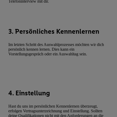
Telefoninterview mit dir.
Fehlerbehebung, Bereitstellung und Anzeige von Werbung und In
Abgleichung und Kombination von Daten aus unterschiedlichen 
Verknüpfung verschiedener Endgeräte, Identifikation von Geräte
automatisch übermittelter Informationen, Messung des Erfolgs vo
Werbekampagnen durch TTD und Nutzung der Telekommunikatio
3. Persönliches Kennenlernen
Utiq-Technologie für digitales Marketing, sowie:
Verwendung genauer Standortdaten. Erstellung von Profilen für 
Im letzten Schritt des Auswahlprozesses möchten wir dich
Werbung. Speichern von oder Zugriff auf Informationen auf ei
persönlich kennen lernen. Dies kann ein
Vorstellungsgespräch oder ein Auswahltag sein.
Entwicklung und Verbesserung der Angebote. Analyse von Zie
Statistiken oder Kombinationen von Daten aus verschiedenen Q
Verwendung reduzierter Daten zur Auswahl von Werbeanzeige
Werbeleistung. Verwendung von Profilen zur Auswahl personali
Werbung.
Liste der Partner (Lieferanten)
4. Einstellung
Hast du uns im persönlichen Kennenlernen überzeugt,
erfolgen Vertragsunterzeichnung und Einstellung. Sollten
deine Qualifikationen nicht mit den Anforderungen an die