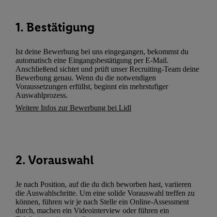
können. Sie können Ihre Einwilligung speziell zur Nutzung der U
zusätzlich zur weiter unten erläuterten Möglichkeit, Ihre Einwilli
1. Bestätigung
widerrufen - jederzeit auch über
das Datenschutzportal von Utiq
(„consenthub“)
oder über „Anpassen“/„Nutzung der Telekommunik
Ist deine Bewerbung bei uns eingegangen, bekommst du
Utiq-Technologie für digitales Marketing“ am unteren Ende diese
automatisch eine Eingangsbestätigung per E-Mail.
(nur für die Lidl-Dienste) widerrufen. Weitere Informationen finde
Anschließend sichtet und prüft unser Recruiting-Team deine
Bewerbung genau. Wenn du die notwendigen
den
Datenschutzbestimmungen von Utiq
.
Voraussetzungen erfüllst, beginnt ein mehrstufiger
Durch einen Klick auf „Ablehnen“ können Sie nur den Einsatz n
Auswahlprozess.
Techniken zulassen. Durch einen Klick auf „Zustimmen“ stimmen 
Weitere Infos zur Bewerbung bei Lidl
Verarbeitungen zu sämtlichen vorgenannten Zwecken unter Einbi
genannten Partner zu. Weitere Informationen, auch zur Speicherd
und zu Ihrem Recht, Ihre Einwilligung jederzeit mit Wirkung für 
widerrufen, finden Sie in unseren
Datenschutzbestimmungen
.
Die
2. Vorauswahl
Sie hier.
Unter „Anpassen“ können Sie einzelne Verwendungszwe
zulassen; das gilt auch für die nachfolgend schlagwortartig bena
Je nach Position, auf die du dich beworben hast, variieren
Funktionen im Rahmen des Einsatzes des IAB TCF für Werbung
die Auswahlschritte. Um eine solide Vorauswahl treffen zu
Erfolgsmessung:
können, führen wir je nach Stelle ein Online-Assessment
Gewährleistung der Sicherheit, Verhinderung und Aufdeckung v
durch, machen ein Videointerview oder führen ein