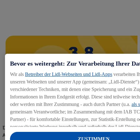
Bevor es weitergeht: Zur Verarbeitung Ihrer Da
Wir als
Betreiber der Lidl-Webseiten und Lidl-Apps
verarbeiten I
unseren Webseiten und unserer App (gemeinsam: „Lidl-Dienste“) 
verschiedener Techniken, mit denen eine Speicherung und ein Zug
Informationen in Ihrem Endgerät erfolgt. Diese sind teilweise te
oder werden mit Ihrer Zustimmung - auch durch Partner (u.a.
als 
gemeinsam Verantwortliche; im Zusammenhang mit dem IAB TC
Partner) - für komfortable Einstellungen, zur Statistik-Erstellung o
personalisierte Werbung innerhalb und außerhalb der Lidl-Dienst
Die Bewertungen von aktuellen und ehemaligen Mitarbeitern,
Datenverarbeitungen für personalisierte Werbung werden durchge
Azubis und externen Bewerbern haben uns zu einer Top
ZUSTIMMEN