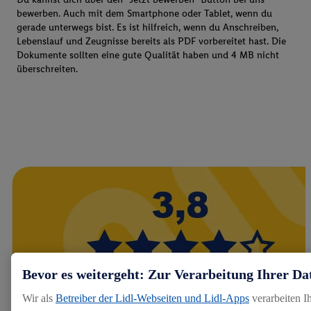
bewerben. Auch mit dem Smartphone oder Tablet, wenn du
gerade unterwegs bist. Es ist hilfreich, wenn du Anschreiben,
Lebenslauf und Zeugnisse bereits als PDF vorbereitet hast. Die
Dokumente sollten eine gute Qualität haben und 4 MB nicht
überschreiten.
Bevor es weitergeht: Zur Verarbeitung Ihrer Da
Wir als
Betreiber der Lidl-Webseiten und Lidl-Apps
verarbeiten I