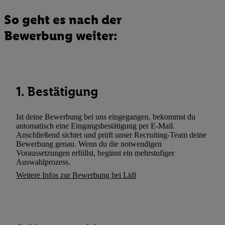
einzusetzen. Utiq prüft zunächst anhand Ihrer IP-Adresse, ob die 
So geht es nach der
Sie verfügbar ist. Wenn das der Fall ist, gibt Utiq Ihre IP-Adresse
Bewerbung weiter:
Netzbetreiber weiter, der anhand der IP-Adresse und einer Kund
wie z.B. Ihrer Mobilfunknummer, eine Kennung für Utiq erstellt.
Kennung verwenden, um Sie wiederzuerkennen und Erkenntnisse
Nutzungsverhalten in den Lidl-Diensten zu erfassen. Insbesonder
mittels dieser Technologie auch auf Diensten wiedererkannt werd
1. Bestätigung
Dritten betrieben werden, damit wir Ihnen dort personalisierte W
können. Sie können Ihre Einwilligung speziell zur Nutzung der U
Ist deine Bewerbung bei uns eingegangen, bekommst du
zusätzlich zur weiter unten erläuterten Möglichkeit, Ihre Einwilli
automatisch eine Eingangsbestätigung per E-Mail.
widerrufen - jederzeit auch über
das Datenschutzportal von Utiq
Anschließend sichtet und prüft unser Recruiting-Team deine
(„consenthub“)
oder über „Anpassen“/„Nutzung der Telekommunik
Bewerbung genau. Wenn du die notwendigen
Voraussetzungen erfüllst, beginnt ein mehrstufiger
Utiq-Technologie für digitales Marketing“ am unteren Ende diese
Auswahlprozess.
(nur für die Lidl-Dienste) widerrufen. Weitere Informationen finde
Weitere Infos zur Bewerbung bei Lidl
den
Datenschutzbestimmungen von Utiq
.
Durch einen Klick auf „Ablehnen“ können Sie nur den Einsatz n
Techniken zulassen. Durch einen Klick auf „Zustimmen“ stimmen 
Verarbeitungen zu sämtlichen vorgenannten Zwecken unter Einbi