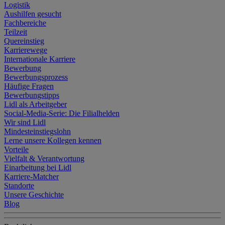
Logistik
werden diese Kennung verwenden, um Sie
Aushilfen gesucht
wiederzuerkennen und Erkenntnisse über Ihr
Fachbereiche
Nutzungsverhalten in den Lidl-Diensten zu erfassen.
Teilzeit
Quereinstieg
Insbesondere können Sie mittels dieser Technologie auch
Karrierewege
auf Diensten wiedererkannt werden, die von Dritten
Internationale Karriere
betrieben werden, damit wir Ihnen dort personalisierte
Bewerbung
Bewerbungsprozess
Werbung ausspielen können. Sie können Ihre Einwilligung
Häufige Fragen
speziell zur Nutzung der Utiq-Technologie - zusätzlich zur
Bewerbungstipps
weiter unten erläuterten Möglichkeit, Ihre Einwilligung
Lidl als Arbeitgeber
Social-Media-Serie: Die Filialhelden
generell zu widerrufen - jederzeit auch über
Wir sind Lidl
das Datenschutzportal von Utiq („consenthub“)
oder über
Mindesteinstiegslohn
„Anpassen“/„Nutzung der Telekommunikations-basierten
Lerne unsere Kollegen kennen
Vorteile
Utiq-Technologie für digitales Marketing“ am unteren Ende
Vielfalt & Verantwortung
dieser Einwilligung (nur für die Lidl-Dienste) widerrufen.
Einarbeitung bei Lidl
Weitere Informationen finden Sie in
Karriere-Matcher
Standorte
den
Datenschutzbestimmungen von Utiq
.
Unsere Geschichte
Durch einen Klick auf „Ablehnen“ können Sie nur den
Blog
Einsatz notwendiger Techniken zulassen. Durch einen
Klick auf „Zustimmen“ stimmen Sie allen Verarbeitungen