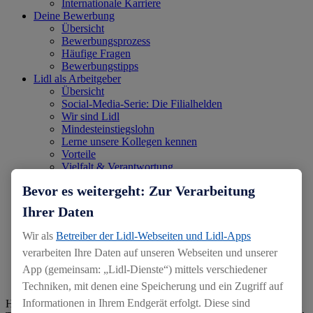
Internationale Karriere
Deine Bewerbung
Übersicht
Bewerbungsprozess
Häufige Fragen
Bewerbungstipps
Lidl als Arbeitgeber
Übersicht
Social-Media-Serie: Die Filialhelden
Wir sind Lidl
Mindesteinstiegslohn
Lerne unsere Kollegen kennen
Vorteile
Vielfalt & Verantwortung
Einarbeitung bei Lidl
Bevor es weitergeht: Zur Verarbeitung
Karriere-Matcher
Standorte
Ihrer Daten
Unsere Geschichte
Blog
Wir als
Betreiber der Lidl-Webseiten und Lidl-Apps
Kontakt & Events
verarbeiten Ihre Daten auf unseren Webseiten und unserer
Übersicht
Eventkalender
App (gemeinsam: „Lidl-Dienste“) mittels verschiedener
Deine Ansprechpartner
Techniken, mit denen eine Speicherung und ein Zugriff auf
Informationen in Ihrem Endgerät erfolgt. Diese sind
Hinweis:
Aus Gründen der leichteren Lesbarkeit verwenden wir im