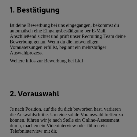
können. Sie können Ihre Einwilligung speziell zur Nutzung der U
1. Bestätigung
zusätzlich zur weiter unten erläuterten Möglichkeit, Ihre Einwilli
widerrufen - jederzeit auch über
das Datenschutzportal von Utiq
(„consenthub“)
oder über „Anpassen“/„Nutzung der Telekommunik
Ist deine Bewerbung bei uns eingegangen, bekommst du
automatisch eine Eingangsbestätigung per E-Mail.
Utiq-Technologie für digitales Marketing“ am unteren Ende diese
Anschließend sichtet und prüft unser Recruiting-Team deine
(nur für die Lidl-Dienste) widerrufen. Weitere Informationen finde
Bewerbung genau. Wenn du die notwendigen
den
Datenschutzbestimmungen von Utiq
.
Voraussetzungen erfüllst, beginnt ein mehrstufiger
Auswahlprozess.
Durch einen Klick auf „Ablehnen“ können Sie nur den Einsatz n
Techniken zulassen. Durch einen Klick auf „Zustimmen“ stimmen 
Weitere Infos zur Bewerbung bei Lidl
Verarbeitungen zu sämtlichen vorgenannten Zwecken unter Einbi
genannten Partner zu. Weitere Informationen, auch zur Speicherd
und zu Ihrem Recht, Ihre Einwilligung jederzeit mit Wirkung für 
widerrufen, finden Sie in unseren
Datenschutzbestimmungen
.
Die
2. Vorauswahl
Sie hier.
Unter „Anpassen“ können Sie einzelne Verwendungszwe
zulassen; das gilt auch für die nachfolgend schlagwortartig bena
Je nach Position, auf die du dich beworben hast, variieren
Funktionen im Rahmen des Einsatzes des IAB TCF für Werbung
die Auswahlschritte. Um eine solide Vorauswahl treffen zu
Erfolgsmessung:
können, führen wir je nach Stelle ein Online-Assessment
durch, machen ein Videointerview oder führen ein
Gewährleistung der Sicherheit, Verhinderung und Aufdeckung v
Telefoninterview mit dir.
Fehlerbehebung, Bereitstellung und Anzeige von Werbung und In