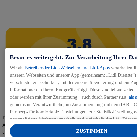
Bevor es weitergeht: Zur Verarbeitung Ihrer Da
Wir als
Betreiber der Lidl-Webseiten und Lidl-Apps
verarbeiten I
unseren Webseiten und unserer App (gemeinsam: „Lidl-Dienste“) 
verschiedener Techniken, mit denen eine Speicherung und ein Zug
Informationen in Ihrem Endgerät erfolgt. Diese sind teilweise te
oder werden mit Ihrer Zustimmung - auch durch Partner (u.a.
als 
gemeinsam Verantwortliche; im Zusammenhang mit dem IAB TC
Partner) - für komfortable Einstellungen, zur Statistik-Erstellung o
Die Bewertungen von aktuellen und ehemaligen Mitarbeitern,
personalisierte Werbung innerhalb und außerhalb der Lidl-Dienst
Azubis und externen Bewerbern haben uns zu einer Top
Datenverarbeitungen für personalisierte Werbung werden durchge
ZUSTIMMEN
Company gemacht. Wir freuen uns über unseren guten Score
Werbung auszusteuern und um Dritten die Ausspielung von Werb