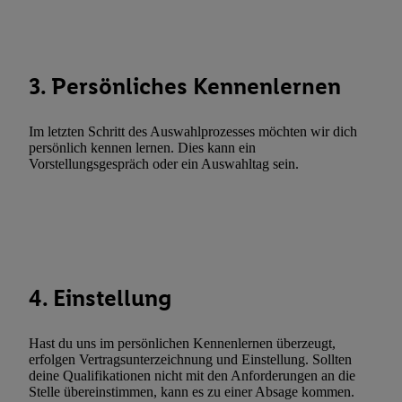
Abgleichung und Kombination von Daten aus unterschiedlichen 
Verknüpfung verschiedener Endgeräte, Identifikation von Geräte
automatisch übermittelter Informationen, Messung des Erfolgs vo
Werbekampagnen durch TTD und Nutzung der Telekommunikatio
3. Persönliches Kennenlernen
Utiq-Technologie für digitales Marketing, sowie:
Verwendung genauer Standortdaten. Erstellung von Profilen für 
Im letzten Schritt des Auswahlprozesses möchten wir dich
persönlich kennen lernen. Dies kann ein
Werbung. Speichern von oder Zugriff auf Informationen auf ei
Vorstellungsgespräch oder ein Auswahltag sein.
Entwicklung und Verbesserung der Angebote. Analyse von Zie
Statistiken oder Kombinationen von Daten aus verschiedenen Q
Verwendung reduzierter Daten zur Auswahl von Werbeanzeige
Werbeleistung. Verwendung von Profilen zur Auswahl personali
Werbung.
Liste der Partner (Lieferanten)
4. Einstellung
Hast du uns im persönlichen Kennenlernen überzeugt,
erfolgen Vertragsunterzeichnung und Einstellung. Sollten
deine Qualifikationen nicht mit den Anforderungen an die
Stelle übereinstimmen, kann es zu einer Absage kommen.