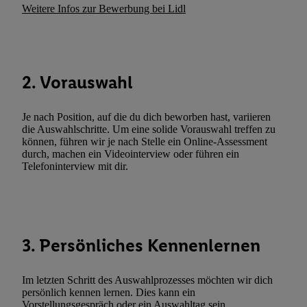
Durch einen Klick auf „Ablehnen“ können Sie nur den Einsatz n
Weitere Infos zur Bewerbung bei Lidl
Techniken zulassen. Durch einen Klick auf „Zustimmen“ stimmen 
Verarbeitungen zu sämtlichen vorgenannten Zwecken unter Einbi
genannten Partner zu. Weitere Informationen, auch zur Speicherd
und zu Ihrem Recht, Ihre Einwilligung jederzeit mit Wirkung für 
2. Vorauswahl
widerrufen, finden Sie in unseren
Datenschutzbestimmungen
.
Die
Sie hier.
Unter „Anpassen“ können Sie einzelne Verwendungszwe
Je nach Position, auf die du dich beworben hast, variieren
zulassen; das gilt auch für die nachfolgend schlagwortartig bena
die Auswahlschritte. Um eine solide Vorauswahl treffen zu
Funktionen im Rahmen des Einsatzes des IAB TCF für Werbung
können, führen wir je nach Stelle ein Online-Assessment
Erfolgsmessung:
durch, machen ein Videointerview oder führen ein
Telefoninterview mit dir.
Gewährleistung der Sicherheit, Verhinderung und Aufdeckung v
Fehlerbehebung, Bereitstellung und Anzeige von Werbung und In
Abgleichung und Kombination von Daten aus unterschiedlichen 
Verknüpfung verschiedener Endgeräte, Identifikation von Geräte
automatisch übermittelter Informationen, Messung des Erfolgs vo
3. Persönliches Kennenlernen
Werbekampagnen durch TTD und Nutzung der Telekommunikatio
Utiq-Technologie für digitales Marketing, sowie:
Im letzten Schritt des Auswahlprozesses möchten wir dich
Verwendung genauer Standortdaten. Erstellung von Profilen für 
persönlich kennen lernen. Dies kann ein
Vorstellungsgespräch oder ein Auswahltag sein.