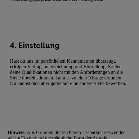
Werbung. Speichern von oder Zugriff auf Informationen auf ei
Entwicklung und Verbesserung der Angebote. Analyse von Zie
Statistiken oder Kombinationen von Daten aus verschiedenen Q
Verwendung reduzierter Daten zur Auswahl von Werbeanzeige
Werbeleistung. Verwendung von Profilen zur Auswahl personali
Werbung.
4. Einstellung
Liste der Partner (Lieferanten)
Hast du uns im persönlichen Kennenlernen überzeugt,
erfolgen Vertragsunterzeichnung und Einstellung. Sollten
deine Qualifikationen nicht mit den Anforderungen an die
Stelle übereinstimmen, kann es zu einer Absage kommen.
Du kannst dich aber gerne auf eine andere Stelle bewerben.
Hinweis:
Aus Gründen der leichteren Lesbarkeit verwenden
wir im Textverlauf die männliche Form der Anrede.