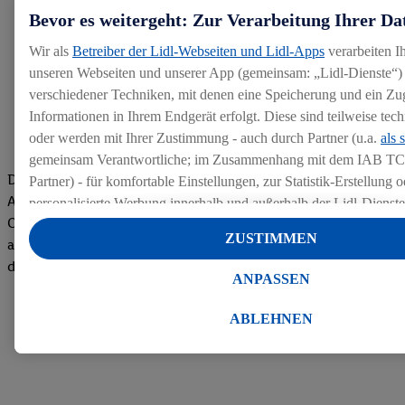
Bevor es weitergeht: Zur Verarbeitung Ihrer Da
Wir als
Betreiber der Lidl-Webseiten und Lidl-Apps
verarbeiten I
unseren Webseiten und unserer App (gemeinsam: „Lidl-Dienste“) 
verschiedener Techniken, mit denen eine Speicherung und ein Zug
Informationen in Ihrem Endgerät erfolgt. Diese sind teilweise te
oder werden mit Ihrer Zustimmung - auch durch Partner (u.a.
als 
gemeinsam Verantwortliche; im Zusammenhang mit dem IAB TC
Die Bewertungen von aktuellen und ehemaligen Mitarbeitern,
Partner) - für komfortable Einstellungen, zur Statistik-Erstellung o
Azubis und externen Bewerbern haben uns zu einer Top
personalisierte Werbung innerhalb und außerhalb der Lidl-Dienst
Company gemacht. Wir freuen uns über unseren guten Score
Datenverarbeitungen für personalisierte Werbung werden durchge
ZUSTIMMEN
auf dem Arbeitgeber-Bewertungsportal kununu.Hier geht's zu
Werbung auszusteuern und um Dritten die Ausspielung von Werb
den Bewertungen
Lidl-Dienste über die Ihnen und Ihren Haushaltsangehörigen zug
ANPASSEN
Endgeräte zu ermöglichen. Sofern Sie Teilnehmer des Lidl Plus-
werden für diese Zwecke auch Daten aus Ihrem Filial-Kaufverhalte
ABLEHNEN
Zudem werden einem der o.g. Partner Daten über Ihr Kaufverhalte
Diensten zur Verfügung gestellt, damit dieser als
eigenständig Ver
Erfolg von Werbekampagnen seiner Auftraggeber messen kann.
Die Erstellung personalisierter Werbung basiert auf der Generier