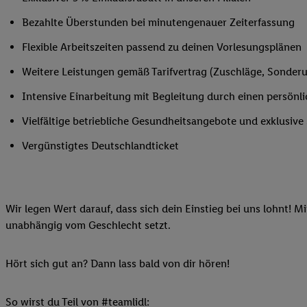
Ihnen personalisierte
Bezahlte Überstunden bei minutengenauer Zeiterfassung
auch Ihre in einen Ha
Zudem erlauben Sie u
Flexible Arbeitszeiten passend zu deinen Vorlesungsplänen
Technologie in den Lid
Weitere Leistungen gemäß Tarifvertrag (Zuschläge, Sonderur
Sie verfügbar ist. Wenn
Adresse und einer Kun
Intensive Einarbeitung mit Begleitung durch einen persönl
werden diese Kennung 
Vielfältige betriebliche Gesundheitsangebote und exklusiv
Lidl-Diensten zu erfas
werden, die von Dritte
Vergünstigtes Deutschlandticket
können Ihre Einwilligu
Möglichkeit, Ihre Einw
(„consenthub“)
oder üb
Wir legen Wert darauf, dass sich dein Einstieg bei uns lohnt! M
Marketing“ am unteren 
unabhängig vom Geschlecht setzt.
finden Sie in den
Date
Durch einen Klick auf
Klick auf „Zustimmen“
Hört sich gut an? Dann lass bald von dir hören!
sämtlicher genannten P
Ihre Einwilligung jede
So wirst du Teil von #teamlidl: