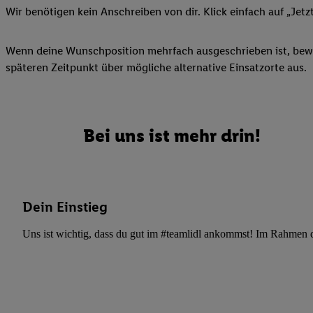
Datenschutzbestimmu
Wir benötigen kein Anschreiben von dir. Klick einfach auf „Jetz
Verwendungszwecke ode
und Funktionen im Ra
Wenn deine Wunschposition mehrfach ausgeschrieben ist, bewir
Gewährleistung der Si
späteren Zeitpunkt über mögliche alternative Einsatzorte aus.
Anzeige von Werbung u
Verknüpfung verschiede
Messung des Erfolgs 
Technologie für digita
Bei uns ist mehr drin!
Verwendung genauer
oder Zugriff auf I
von Zielgruppen d
reduzierter Daten
Dein Einstieg
zur Auswahl person
Uns ist wichtig, dass du gut im #teamlidl ankommst! Im Rahmen dei
Liste der Partn