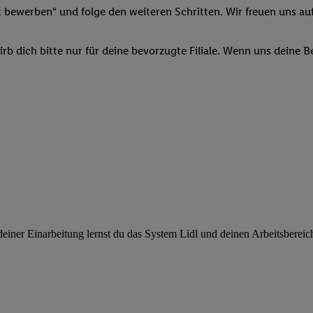
ngen
.
Die Impressen finden Sie hier.
Unter „Anpassen“ können Sie einz
t bewerben“ und folge den weiteren Schritten. Wir freuen uns auf
r Partner zulassen; das gilt auch für die nachfolgend schlagwortart
hmen des Einsatzes des IAB TCF für Werbung und Erfolgsmessung:
b dich bitte nur für deine bevorzugte Filiale. Wenn uns deine 
cherheit, Verhinderung und Aufdeckung von Betrug und Fehlerbehebun
nd Inhalten, Abgleichung und Kombination von Daten aus unterschie
ner Endgeräte, Identifikation von Geräten anhand automatisch übermit
von Werbekampagnen durch TTD und Nutzung der Telekommunikations
les Marketing, sowie:
 Standortdaten. Erstellung von Profilen für personalisierte Werbung.
nformationen auf einem Endgerät. Entwicklung und Verbesserung der A
urch Statistiken oder Kombinationen von Daten aus verschiedenen Qu
 zur Auswahl von Werbeanzeigen. Messung der Werbeleistung. Verwend
alisierter Werbung.
ner Einarbeitung lernst du das System Lidl und deinen Arbeitsbereich k
er (Lieferanten)