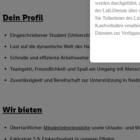
werden durchgeführt, 
der Lidl-Dienste über
Dein Profil
Sie Teilnehmer des Li
Kaufverhalten verarbei
Diensten zur Verfügung
Eingeschriebener Student (Universität oder Hochschule)
seiner Auftraggeber m
Lust auf die dynamische Welt des Handels
Die Erstellung persona
angereicherten Profil
Schnelle und effiziente Arbeitsweise
Ihr Kaufverhalten in d
Teamgeist, Freundlichkeit und Spaß am Umgang mit Mens
sowie Ihre genauen St
Speichern von und/ od
Zuverlässigkeit und Bereitschaft zur Unterstützung in flex
(sogenannten Segment
zur Leistungs-/ Erfol
zur technischen Siche
Wir bieten
Sofern Sie hier Ihre Z
bestehendes Lidl Plus
in gemeinsamer Verant
Übertariflicher
Mindesteinstiegslohn
sowie Urlaubs- und W
spezielle Online-Kennu
beschriebene Utiq-Ken
Exklusiver 5 % Einkaufsrabatt in unseren Filialen