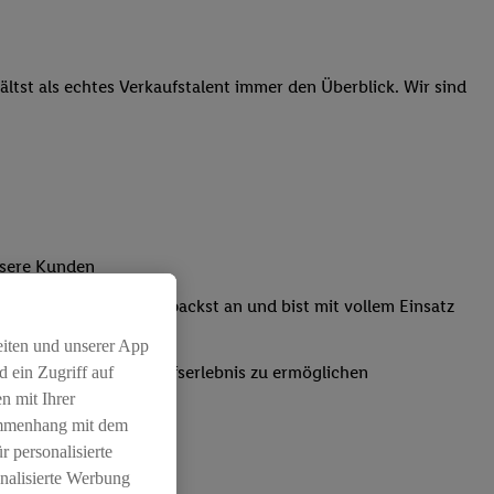
tst als echtes Verkaufstalent immer den Überblick. Wir sind
nsere Kunden
Kassensystemen: Du packst an und bist mit vollem Einsatz
eiten und unserer App
um ein positives Einkaufserlebnis zu ermöglichen
 ein Zugriff auf
n mit Ihrer
ammenhang mit dem
r personalisierte
nalisierte Werbung