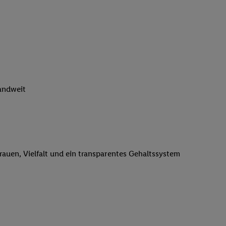
n genannten Partner
 verarbeitet.
er
, die Utiq-
b die Technologie für
er, der anhand der IP-
Utiq erstellt. Wir
ungsverhalten in den
landweit
sten wiedererkannt
pielen können. Sie
ten erläuterten
rtal von Utiq
logie für digitales
trauen, Vielfalt und ein transparentes Gehaltssystem
re Informationen
sen. Durch einen
en unter Einbindung
nd zu Ihrem Recht,