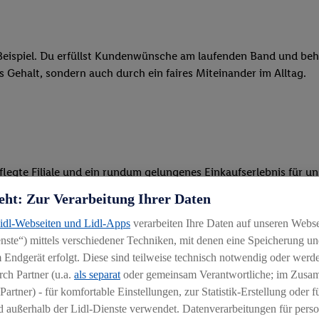
eispiel. Du erfüllst Kundenwünsche am laufenden Band und behäl
res Gehalt, sondern auch durch ein faires Miteinander im Alltag.
legte Filiale und ein rundum gelungenes Einkaufserlebnis für u
eht: Zur Verarbeitung Ihrer Daten
 Ware, beim Backen oder beim Kassieren mit unseren modernen 
Lidl-Webseiten und Lidl-Apps
verarbeiten Ihre Daten auf unseren Webs
r, begeisterst Kunden für das System und bietest Hilfestellung, 
ste“) mittels verschiedener Techniken, mit denen eine Speicherung und
 Endgerät erfolgt. Diese sind teilweise technisch notwendig oder werde
ten und stehst unseren Kunden mit Rat und Tat zur Verfügung
ch Partner (u.a.
als separat
oder gemeinsam Verantwortliche; im Zus
Partner) - für komfortable Einstellungen, zur Statistik-Erstellung oder fü
 außerhalb der Lidl-Dienste verwendet. Datenverarbeitungen für perso