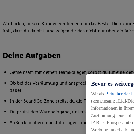
Wir finden, unsere Kunden verdienen nur das Beste. Dich zum B
froh, dass du da bist, und zeigen dir das nicht nur über ein fai
Deine Aufgaben
Gemeinsam mit deinen Teamkollegen sorgst du für eine gepf
Bevor es weiterg
Ob bei der Verräumung und ansprechender Präsentation der
dabei
Wir als
Betreiber der 
In der Scan&Go-Zone stellst du die Funktionsfähigkeit siche
(gemeinsam: „Lidl-Dien
Informationen in Ihrem
Du prüfst den Wareneingang, unterstützt bei Inventurarbei
Zustimmung - auch dur
Außerdem übernimmst du Lager- und Reinigungsarbeiten
IAB TCF insgesamt
6
Werbung innerhalb und