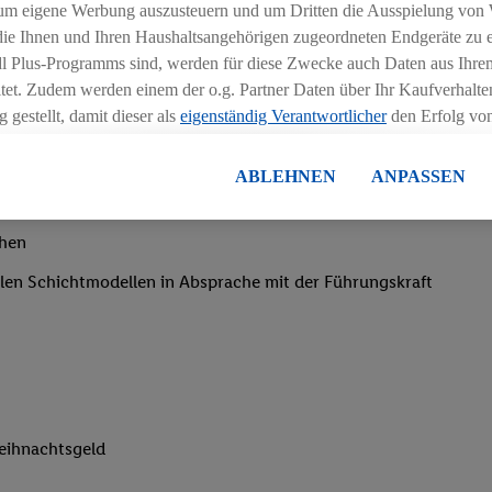
um eigene Werbung auszusteuern und um Dritten die Ausspielung von
 die Ihnen und Ihren Haushaltsangehörigen zugeordneten Endgeräte zu 
dl Plus-Programms sind, werden für diese Zwecke auch Daten aus Ihrem
tet. Zudem werden einem der o.g. Partner Daten über Ihr Kaufverhalten
 gestellt, damit dieser als
eigenständig Verantwortlicher
den Erfolg v
essen kann.
lisierter Werbung basiert auf der Generierung von auch mit Daten von
ABLEHNEN
ANPASSEN
en. Dies umfasst die Zusammenführung von Daten (z.B. über Ihre Nutzu
en Lidl-Diensten, Informationen aus Ihrem Kundenkonto - z.B. Alter od
chen
andortdaten) auch über verschiedene Endgeräte und Lidl-Dienste hinwe
er dem Zugriff auf Informationen auf Ihren Endgeräten zur Erstellung 
iblen Schichtmodellen in Absprache mit der Führungskraft
en). Im Zusammenhang mit dem Ausspielen dieser Werbung erfolgen V
gsmessung der Werbung, zur Zielgruppenforschung, zur Entwicklung v
rung und Optimierung dieser Werbeausspielungen.
ustimmung dazu erteilen und danach ein Lidl Plus-Konto erstellen bzw. s
-Konto einloggen, kann darüber hinaus auch Ihre dort angegebene E-M
wortlichkeit mit einem der oben genannten Partner verwendet werden,
eihnachtsgeld
ng zu erstellen (die sogenannte EUID), die wir sodann ähnlich wie die
nung verwenden können, um Sie in von Dritten betriebenen Diensten 