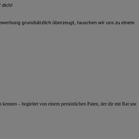
elne
 dich!
ig benannten Zwecke
Bewerbung grundsätzlich überzeugt, tauschen wir uns zu einem
g, Bereitstellung und
dlichen Quellen,
telter Informationen,
-basierten Utiq-
 Speichern von
ngebote. Analyse
ellen. Verwendung
ung von Profilen
ennen – begleitet von einem persönlichen Paten, der dir mit Rat und Ta