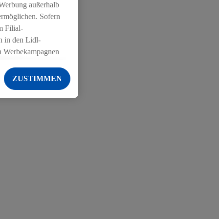
 Werbung außerhalb
ermöglichen. Sofern
 Filial-
 in den Lidl-
on Werbekampagnen
 anderen Diensten
ZUSTIMMEN
ng der Lidl-Dienste,
er Geschlecht -
g einschließlich dem
von Zielgruppen
erarbeitungen auch
on Angeboten sowie
ich in Ihr
ail-Adresse von uns
 um daraus eine
 sogleich
zu erkennen und