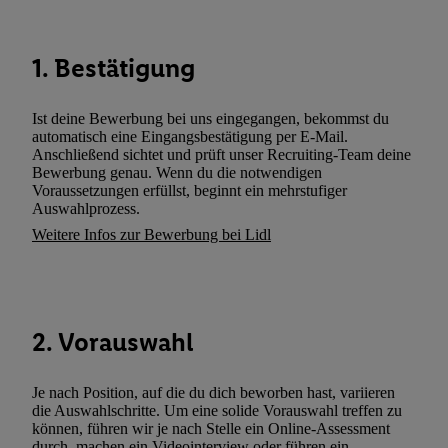
Dritten betrieben werden, damit wir Ihnen dort personalisierte W
können. Sie können Ihre Einwilligung speziell zur Nutzung der U
zusätzlich zur weiter unten erläuterten Möglichkeit, Ihre Einwilli
1. Bestätigung
widerrufen - jederzeit auch über
das Datenschutzportal von Utiq
(„consenthub“)
oder über „Anpassen“/„Nutzung der Telekommunik
Ist deine Bewerbung bei uns eingegangen, bekommst du
Utiq-Technologie für digitales Marketing“ am unteren Ende diese
automatisch eine Eingangsbestätigung per E-Mail.
(nur für die Lidl-Dienste) widerrufen. Weitere Informationen finde
Anschließend sichtet und prüft unser Recruiting-Team deine
Bewerbung genau. Wenn du die notwendigen
den
Datenschutzbestimmungen von Utiq
.
Voraussetzungen erfüllst, beginnt ein mehrstufiger
Durch einen Klick auf „Ablehnen“ können Sie nur den Einsatz n
Auswahlprozess.
Techniken zulassen. Durch einen Klick auf „Zustimmen“ stimmen 
Weitere Infos zur Bewerbung bei Lidl
Verarbeitungen zu sämtlichen vorgenannten Zwecken unter Einbi
genannten Partner zu. Weitere Informationen, auch zur Speicherd
und zu Ihrem Recht, Ihre Einwilligung jederzeit mit Wirkung für 
widerrufen, finden Sie in unseren
Datenschutzbestimmungen
.
Die
2. Vorauswahl
Sie hier.
Unter „Anpassen“ können Sie einzelne Verwendungszwe
zulassen; das gilt auch für die nachfolgend schlagwortartig bena
Funktionen im Rahmen des Einsatzes des IAB TCF für Werbung
Je nach Position, auf die du dich beworben hast, variieren
die Auswahlschritte. Um eine solide Vorauswahl treffen zu
Erfolgsmessung:
können, führen wir je nach Stelle ein Online-Assessment
Gewährleistung der Sicherheit, Verhinderung und Aufdeckung v
durch, machen ein Videointerview oder führen ein