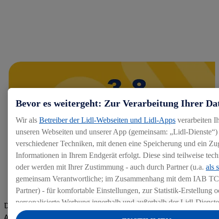
Bevor es weitergeht: Zur Verarbeitung Ihrer Da
Wir als
Betreiber der Lidl-Webseiten und Lidl-Apps
verarbeiten I
unseren Webseiten und unserer App (gemeinsam: „Lidl-Dienste“) 
verschiedener Techniken, mit denen eine Speicherung und ein Zug
Informationen in Ihrem Endgerät erfolgt. Diese sind teilweise te
oder werden mit Ihrer Zustimmung - auch durch Partner (u.a.
als 
gemeinsam Verantwortliche; im Zusammenhang mit dem IAB TC
Partner) - für komfortable Einstellungen, zur Statistik-Erstellung o
personalisierte Werbung innerhalb und außerhalb der Lidl-Dienst
Die Bewertungen von aktuellen und ehemaligen Mitarbeitern,
Datenverarbeitungen für personalisierte Werbung werden durchge
Azubis und externen Bewerbern haben uns zu einer Top