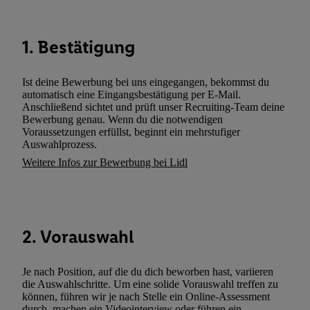
Dritten betrieben werden, damit wir Ihnen dort personalisierte W
können. Sie können Ihre Einwilligung speziell zur Nutzung der U
zusätzlich zur weiter unten erläuterten Möglichkeit, Ihre Einwilli
1. Bestätigung
widerrufen - jederzeit auch über
das Datenschutzportal von Utiq
(„consenthub“)
oder über „Anpassen“/„Nutzung der Telekommunik
Ist deine Bewerbung bei uns eingegangen, bekommst du
Utiq-Technologie für digitales Marketing“ am unteren Ende diese
automatisch eine Eingangsbestätigung per E-Mail.
(nur für die Lidl-Dienste) widerrufen. Weitere Informationen finde
Anschließend sichtet und prüft unser Recruiting-Team deine
Bewerbung genau. Wenn du die notwendigen
den
Datenschutzbestimmungen von Utiq
.
Voraussetzungen erfüllst, beginnt ein mehrstufiger
Durch einen Klick auf „Ablehnen“ können Sie nur den Einsatz n
Auswahlprozess.
Techniken zulassen. Durch einen Klick auf „Zustimmen“ stimmen 
Weitere Infos zur Bewerbung bei Lidl
Verarbeitungen zu sämtlichen vorgenannten Zwecken unter Einbi
genannten Partner zu. Weitere Informationen, auch zur Speicherd
und zu Ihrem Recht, Ihre Einwilligung jederzeit mit Wirkung für 
widerrufen, finden Sie in unseren
Datenschutzbestimmungen
.
Die
2. Vorauswahl
Sie hier.
Unter „Anpassen“ können Sie einzelne Verwendungszwe
zulassen; das gilt auch für die nachfolgend schlagwortartig bena
Funktionen im Rahmen des Einsatzes des IAB TCF für Werbung
Je nach Position, auf die du dich beworben hast, variieren
die Auswahlschritte. Um eine solide Vorauswahl treffen zu
Erfolgsmessung:
können, führen wir je nach Stelle ein Online-Assessment
Gewährleistung der Sicherheit, Verhinderung und Aufdeckung v
durch, machen ein Videointerview oder führen ein