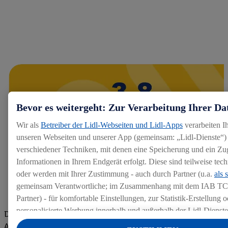
Bevor es weitergeht: Zur Verarbeitung Ihrer Da
Wir als
Betreiber der Lidl-Webseiten und Lidl-Apps
verarbeiten I
unseren Webseiten und unserer App (gemeinsam: „Lidl-Dienste“) 
verschiedener Techniken, mit denen eine Speicherung und ein Zug
Informationen in Ihrem Endgerät erfolgt. Diese sind teilweise te
oder werden mit Ihrer Zustimmung - auch durch Partner (u.a.
als 
gemeinsam Verantwortliche; im Zusammenhang mit dem IAB TC
Partner) - für komfortable Einstellungen, zur Statistik-Erstellung o
personalisierte Werbung innerhalb und außerhalb der Lidl-Dienst
Die Bewertungen von aktuellen und ehemaligen Mitarbeitern,
Datenverarbeitungen für personalisierte Werbung werden durchge
Azubis und externen Bewerbern haben uns zu einer Top