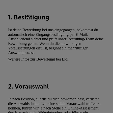
Dritten betrieben werden, damit wir Ihnen dort personalisierte W
können. Sie können Ihre Einwilligung speziell zur Nutzung der U
zusätzlich zur weiter unten erläuterten Möglichkeit, Ihre Einwilli
1. Bestätigung
widerrufen - jederzeit auch über
das Datenschutzportal von Utiq
(„consenthub“)
oder über „Anpassen“/„Nutzung der Telekommunik
Ist deine Bewerbung bei uns eingegangen, bekommst du
Utiq-Technologie für digitales Marketing“ am unteren Ende diese
automatisch eine Eingangsbestätigung per E-Mail.
(nur für die Lidl-Dienste) widerrufen. Weitere Informationen finde
Anschließend sichtet und prüft unser Recruiting-Team deine
Bewerbung genau. Wenn du die notwendigen
den
Datenschutzbestimmungen von Utiq
.
Voraussetzungen erfüllst, beginnt ein mehrstufiger
Durch einen Klick auf „Ablehnen“ können Sie nur den Einsatz n
Auswahlprozess.
Techniken zulassen. Durch einen Klick auf „Zustimmen“ stimmen 
Weitere Infos zur Bewerbung bei Lidl
Verarbeitungen zu sämtlichen vorgenannten Zwecken unter Einbi
genannten Partner zu. Weitere Informationen, auch zur Speicherd
und zu Ihrem Recht, Ihre Einwilligung jederzeit mit Wirkung für 
widerrufen, finden Sie in unseren
Datenschutzbestimmungen
.
Die
2. Vorauswahl
Sie hier.
Unter „Anpassen“ können Sie einzelne Verwendungszwe
zulassen; das gilt auch für die nachfolgend schlagwortartig bena
Funktionen im Rahmen des Einsatzes des IAB TCF für Werbung
Je nach Position, auf die du dich beworben hast, variieren
die Auswahlschritte. Um eine solide Vorauswahl treffen zu
Erfolgsmessung:
können, führen wir je nach Stelle ein Online-Assessment
Gewährleistung der Sicherheit, Verhinderung und Aufdeckung v
durch, machen ein Videointerview oder führen ein