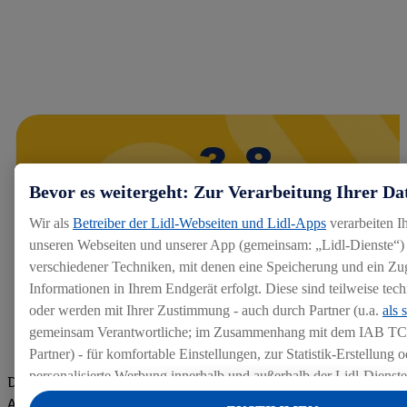
Bevor es weitergeht: Zur Verarbeitung Ihrer Da
Wir als
Betreiber der Lidl-Webseiten und Lidl-Apps
verarbeiten I
unseren Webseiten und unserer App (gemeinsam: „Lidl-Dienste“) 
verschiedener Techniken, mit denen eine Speicherung und ein Zug
Informationen in Ihrem Endgerät erfolgt. Diese sind teilweise te
oder werden mit Ihrer Zustimmung - auch durch Partner (u.a.
als 
gemeinsam Verantwortliche; im Zusammenhang mit dem IAB TC
Partner) - für komfortable Einstellungen, zur Statistik-Erstellung o
personalisierte Werbung innerhalb und außerhalb der Lidl-Dienst
Die Bewertungen von aktuellen und ehemaligen Mitarbeitern,
Datenverarbeitungen für personalisierte Werbung werden durchge
Azubis und externen Bewerbern haben uns zu einer Top