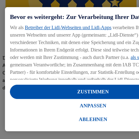
Bevor es weitergeht: Zur Verarbeitung Ihrer Da
Wir als
Betreiber der Lidl-Webseiten und Lidl-Apps
verarbeiten I
unseren Webseiten und unserer App (gemeinsam: „Lidl-Dienste“) 
verschiedener Techniken, mit denen eine Speicherung und ein Zug
Informationen in Ihrem Endgerät erfolgt. Diese sind teilweise te
oder werden mit Ihrer Zustimmung - auch durch Partner (u.a.
als 
Die Bewertungen von aktuellen und ehemaligen Mitarbeitern,
gemeinsam Verantwortliche; im Zusammenhang mit dem IAB TC
Azubis und externen Bewerbern haben uns zu einer Top
Partner) - für komfortable Einstellungen, zur Statistik-Erstellung o
Company gemacht. Wir freuen uns über unseren guten Score
personalisierte Werbung innerhalb und außerhalb der Lidl-Dienst
auf dem Arbeitgeber-Bewertungsportal kununu.Hier geht's zu
Datenverarbeitungen für personalisierte Werbung werden durchge
den Bewertungen
ZUSTIMMEN
Werbung auszusteuern und um Dritten die Ausspielung von Werb
Lidl-Dienste über die Ihnen und Ihren Haushaltsangehörigen zug
ANPASSEN
Endgeräte zu ermöglichen. Sofern Sie Teilnehmer des Lidl Plus-
werden für diese Zwecke auch Daten aus Ihrem Filial-Kaufverhalte
ABLEHNEN
Zudem werden einem der o.g. Partner Daten über Ihr Kaufverhalte
Diensten zur Verfügung gestellt, damit dieser als
eigenständig Ver