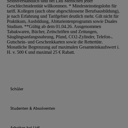
Selbstverständlich sind bei Lidl Menschen jeder
Geschlechtsidentität willkommen. * Mindesteinstiegslohn für
tarifl. Kollegen (auch ohne abgeschlossene Berufsausbildung),
je nach Erfahrung und Tarifgebiet deutlich mehr. Gilt nicht für
Praktikum, Ausbildung, Abiturientenprogramm sowie Duales
Studium. **Gültig ab dem 01.04.26. Ausgenommen
Tabakwaren, Bücher, Zeitschriften und Zeitungen,
Säuglingsanfangsnahrung, Pfand, CO2-Zylinder, Telefon-,
Gutschein- und Geschenkkarten sowie die Rettertüte.
Monatliche Begrenzung auf maximalen Gesamteinkaufswert i.
H. v. 500 € und maximal 25 € Rabatt.
Schüler
Studenten & Absolventen
Arbeiten bei Lidl