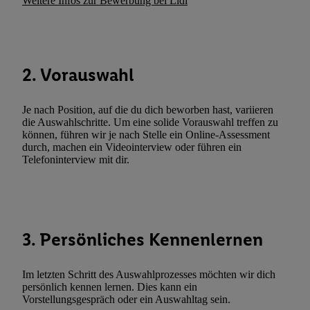
Weitere Infos zur Bewerbung bei Lidl
den
Datenschutzbestimmungen von Utiq
.
Durch einen Klick auf „Ablehnen“ können Sie nur den Einsatz n
Techniken zulassen. Durch einen Klick auf „Zustimmen“ stimmen 
Verarbeitungen zu sämtlichen vorgenannten Zwecken unter Einbi
2. Vorauswahl
genannten Partner zu. Weitere Informationen, auch zur Speicherd
und zu Ihrem Recht, Ihre Einwilligung jederzeit mit Wirkung für 
Je nach Position, auf die du dich beworben hast, variieren
widerrufen, finden Sie in unseren
Datenschutzbestimmungen
.
Die
die Auswahlschritte. Um eine solide Vorauswahl treffen zu
Sie hier.
Unter „Anpassen“ können Sie einzelne Verwendungszwe
können, führen wir je nach Stelle ein Online-Assessment
zulassen; das gilt auch für die nachfolgend schlagwortartig bena
durch, machen ein Videointerview oder führen ein
Telefoninterview mit dir.
Funktionen im Rahmen des Einsatzes des IAB TCF für Werbung
Erfolgsmessung:
Gewährleistung der Sicherheit, Verhinderung und Aufdeckung v
Fehlerbehebung, Bereitstellung und Anzeige von Werbung und In
Abgleichung und Kombination von Daten aus unterschiedlichen 
3. Persönliches Kennenlernen
Verknüpfung verschiedener Endgeräte, Identifikation von Geräte
automatisch übermittelter Informationen, Messung des Erfolgs vo
Im letzten Schritt des Auswahlprozesses möchten wir dich
Werbekampagnen durch TTD und Nutzung der Telekommunikatio
persönlich kennen lernen. Dies kann ein
Utiq-Technologie für digitales Marketing, sowie:
Vorstellungsgespräch oder ein Auswahltag sein.