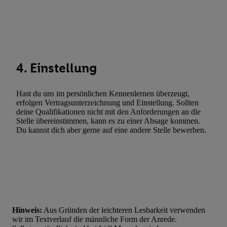
Verwendung genauer Standortdaten. Erstellung von Profilen für 
Werbung. Speichern von oder Zugriff auf Informationen auf ei
Entwicklung und Verbesserung der Angebote. Analyse von Zie
Statistiken oder Kombinationen von Daten aus verschiedenen Q
Verwendung reduzierter Daten zur Auswahl von Werbeanzeige
4. Einstellung
Werbeleistung. Verwendung von Profilen zur Auswahl personali
Werbung.
Hast du uns im persönlichen Kennenlernen überzeugt,
Liste der Partner (Lieferanten)
erfolgen Vertragsunterzeichnung und Einstellung. Sollten
deine Qualifikationen nicht mit den Anforderungen an die
Stelle übereinstimmen, kann es zu einer Absage kommen.
Du kannst dich aber gerne auf eine andere Stelle bewerben.
Hinweis:
Aus Gründen der leichteren Lesbarkeit verwenden
wir im Textverlauf die männliche Form der Anrede.