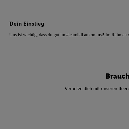
Datenschutzbestimmu
Verwendungszwecke ode
und Funktionen im Ra
Gewährleistung der Si
Dein Einstieg
Anzeige von Werbung u
Uns ist wichtig, dass du gut im #teamlidl ankommst! Im Rahmen dei
Verknüpfung verschiede
Messung des Erfolgs 
Technologie für digita
Verwendung genauer
oder Zugriff auf I
von Zielgruppen d
Brauch
reduzierter Daten
zur Auswahl person
Vernetze dich mit unseren Recru
Liste der Partn