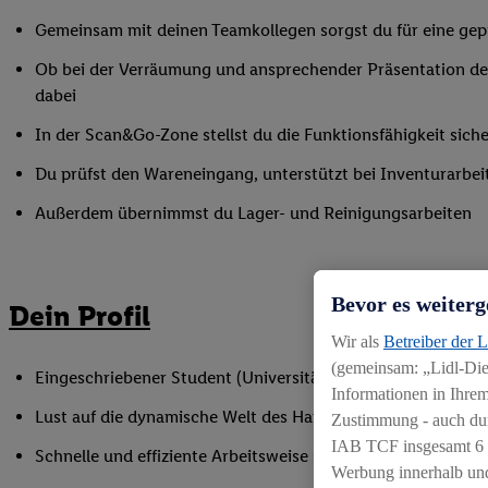
Gemeinsam mit deinen Teamkollegen sorgst du für eine gepf
Ob bei der Verräumung und ansprechender Präsentation der
dabei
In der Scan&Go-Zone stellst du die Funktionsfähigkeit siche
Du prüfst den Wareneingang, unterstützt bei Inventurarbei
Außerdem übernimmst du Lager- und Reinigungsarbeiten
Bevor es weiterg
Dein Profil
Wir als
Betreiber der 
(gemeinsam: „Lidl-Dien
Eingeschriebener Student (Universität oder Hochschule)
Informationen in Ihrem
Lust auf die dynamische Welt des Handels
Zustimmung - auch dur
IAB TCF insgesamt
6
Schnelle und effiziente Arbeitsweise sowie Anpassungsfäh
Werbung innerhalb und