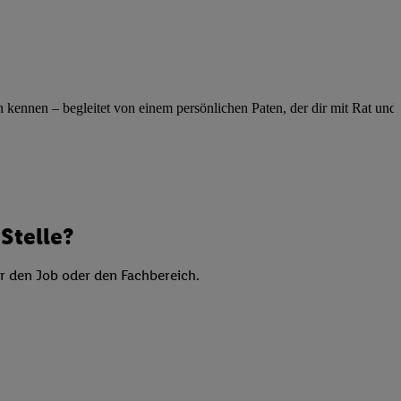
elne
ig benannten Zwecke
g, Bereitstellung und
dlichen Quellen,
ennen – begleitet von einem persönlichen Paten, der dir mit Rat und Ta
telter Informationen,
-basierten Utiq-
 Speichern von
ngebote. Analyse
ellen. Verwendung
Stelle?
ung von Profilen
er den Job oder den Fachbereich.