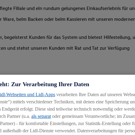
legte Filiale und ein rundum gelungenes Einkaufserlebnis für u
 Ware, beim Backen oder beim Kassieren mit unseren modernen 
r, begeisterst Kunden für das System und bietest Hilfestellung, 
ten und stehst unseren Kunden mit Rat und Tat zur Verfügung
eht: Zur Verarbeitung Ihrer Daten
Lidl-Webseiten und Lidl-Apps
verarbeiten Ihre Daten auf unseren Webs
ste“) mittels verschiedener Techniken, mit denen eine Speicherung und
 Endgerät erfolgt. Diese sind teilweise technisch notwendig oder werde
ch Partner (u.a.
als separat
oder gemeinsam Verantwortliche; im Zus
Partner) - für komfortable Einstellungen, zur Statistik-Erstellung oder fü
igkeit an wechselnde Aufgaben
 außerhalb der Lidl-Dienste verwendet. Datenverarbeitungen für perso