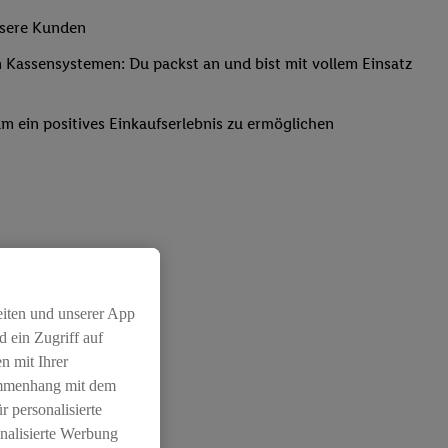
nsere Kunden
Kassensystemen: Du packst an und bist mit vollem Einsatz
um ein positives Einkaufserlebnis zu ermöglichen
eiten und unserer App
 ein Zugriff auf
n mit Ihrer
ammenhang mit dem
r personalisierte
nalisierte Werbung