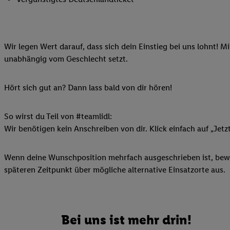
Ihnen personalisierte
auch Ihre in einen Ha
Zudem erlauben Sie u
Wir legen Wert darauf, dass sich dein Einstieg bei uns lohnt! M
Technologie in den Lid
unabhängig vom Geschlecht setzt.
Sie verfügbar ist. Wenn
Adresse und einer Kun
werden diese Kennung 
Hört sich gut an? Dann lass bald von dir hören!
Lidl-Diensten zu erfas
werden, die von Dritte
So wirst du Teil von #teamlidl:
können Ihre Einwilligu
Wir benötigen kein Anschreiben von dir. Klick einfach auf „Jetz
Möglichkeit, Ihre Einw
(„consenthub“)
oder üb
Wenn deine Wunschposition mehrfach ausgeschrieben ist, bewir
Marketing“ am unteren 
späteren Zeitpunkt über mögliche alternative Einsatzorte aus.
finden Sie in den
Date
Durch einen Klick auf
Klick auf „Zustimmen“
sämtlicher genannten P
Bei uns ist mehr drin!
Ihre Einwilligung jede