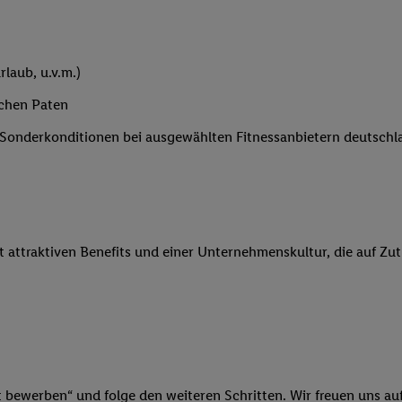
 Werbung auszuspielen. Hierzu wird von uns und einem der anderen obe
shwert umgewandelte E-Mail-Adresse in gemeinsamer Verantwortlichkeit
ns, der Utiq SA/NV („Utiq“) und Ihrem
Telekommunikationsnetzbetreib
laub, u.v.m.)
l-Diensten einzusetzen. Utiq prüft zunächst anhand Ihrer IP-Adresse, o
 das der Fall ist, gibt Utiq Ihre IP-Adresse an Ihren Netzbetreiber weit
ichen Paten
denkonto-Referenz, wie z.B. Ihrer Mobilfunknummer, eine Kennung für 
e Sonderkonditionen bei ausgewählten Fitnessanbietern deutsch
verwenden, um Sie wiederzuerkennen und Erkenntnisse über Ihr Nutz
sen. Insbesondere können Sie mittels dieser Technologie auch auf Dien
n betrieben werden, damit wir Ihnen dort personalisierte Werbung auss
ng speziell zur Nutzung der Utiq-Technologie - zusätzlich zur weiter un
illigung generell zu widerrufen - jederzeit auch über
das Datenschutzpo
it attraktiven Benefits und einer Unternehmenskultur, die auf Zu
er „Anpassen“/„Nutzung der Telekommunikations-basierten Utiq-Techno
Ende dieser Einwilligung (nur für die Lidl-Dienste) widerrufen. Weite
nschutzbestimmungen von Utiq
.
 „Ablehnen“ können Sie nur den Einsatz notwendiger Techniken zulas
 stimmen Sie allen Verarbeitungen zu sämtlichen vorgenannten Zweck
artner zu. Weitere Informationen, auch zur Speicherdauer der Daten u
rzeit mit Wirkung für die Zukunft zu widerrufen, finden Sie in unseren
t bewerben“ und folge den weiteren Schritten. Wir freuen uns auf