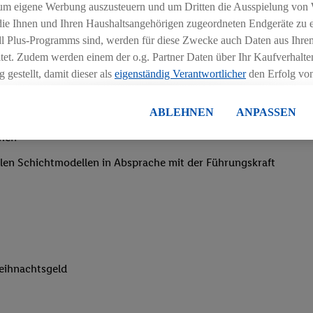
um eigene Werbung auszusteuern und um Dritten die Ausspielung von
 die Ihnen und Ihren Haushaltsangehörigen zugeordneten Endgeräte zu 
dl Plus-Programms sind, werden für diese Zwecke auch Daten aus Ihrem
tet. Zudem werden einem der o.g. Partner Daten über Ihr Kaufverhalten
 gestellt, damit dieser als
eigenständig Verantwortlicher
den Erfolg v
essen kann.
lisierter Werbung basiert auf der Generierung von auch mit Daten von
igkeit an wechselnde Aufgaben
ABLEHNEN
ANPASSEN
en. Dies umfasst die Zusammenführung von Daten (z.B. über Ihre Nutzu
chen
en Lidl-Diensten, Informationen aus Ihrem Kundenkonto - z.B. Alter od
andortdaten) auch über verschiedene Endgeräte und Lidl-Dienste hinwe
iblen Schichtmodellen in Absprache mit der Führungskraft
er dem Zugriff auf Informationen auf Ihren Endgeräten zur Erstellung 
en). Im Zusammenhang mit dem Ausspielen dieser Werbung erfolgen V
gsmessung der Werbung, zur Zielgruppenforschung, zur Entwicklung v
rung und Optimierung dieser Werbeausspielungen.
ustimmung dazu erteilen und danach ein Lidl Plus-Konto erstellen bzw. s
-Konto einloggen, kann darüber hinaus auch Ihre dort angegebene E-M
eihnachtsgeld
wortlichkeit mit einem der oben genannten Partner verwendet werden,
ng zu erstellen (die sogenannte EUID), die wir sodann ähnlich wie die
nung verwenden können, um Sie in von Dritten betriebenen Diensten 