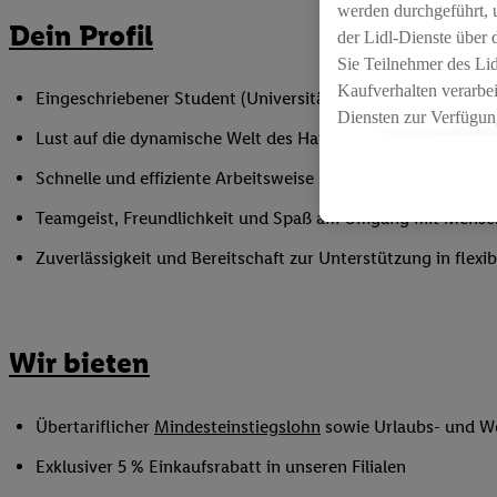
werden durchgeführt, 
Dein Profil
der Lidl-Dienste über
Sie Teilnehmer des Li
Kaufverhalten verarbei
Eingeschriebener Student (Universität oder Hochschule)
Diensten zur Verfügung
Lust auf die dynamische Welt des Handels
seiner Auftraggeber m
Die Erstellung persona
Schnelle und effiziente Arbeitsweise sowie Anpassungsfäh
angereicherten Profil
Teamgeist, Freundlichkeit und Spaß am Umgang mit Mens
Ihr Kaufverhalten in d
sowie Ihre genauen St
Zuverlässigkeit und Bereitschaft zur Unterstützung in flex
Speichern von und/ od
(sogenannten Segment
zur Leistungs-/ Erfol
Wir bieten
zur technischen Siche
Sofern Sie hier Ihre Z
bestehendes Lidl Plus
Übertariflicher
Mindesteinstiegslohn
sowie Urlaubs- und W
in gemeinsamer Verant
spezielle Online-Kennu
Exklusiver 5 % Einkaufsrabatt in unseren Filialen
beschriebene Utiq-Ken