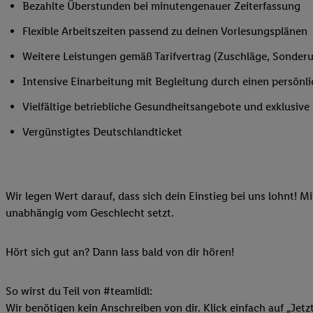
Bezahlte Überstunden bei minutengenauer Zeiterfassung
Ihnen personalisierte
auch Ihre in einen Ha
Flexible Arbeitszeiten passend zu deinen Vorlesungsplänen
Zudem erlauben Sie u
Weitere Leistungen gemäß Tarifvertrag (Zuschläge, Sonderur
Technologie in den Lid
Sie verfügbar ist. Wenn
Intensive Einarbeitung mit Begleitung durch einen persönl
Adresse und einer Kun
Vielfältige betriebliche Gesundheitsangebote und exklusiv
werden diese Kennung 
Lidl-Diensten zu erfas
Vergünstigtes Deutschlandticket
werden, die von Dritte
können Ihre Einwilligu
Möglichkeit, Ihre Einw
Wir legen Wert darauf, dass sich dein Einstieg bei uns lohnt! M
(„consenthub“)
oder üb
unabhängig vom Geschlecht setzt.
Marketing“ am unteren 
finden Sie in den
Date
Durch einen Klick auf
Hört sich gut an? Dann lass bald von dir hören!
Klick auf „Zustimmen“
sämtlicher genannten P
So wirst du Teil von #teamlidl:
Ihre Einwilligung jede
Wir benötigen kein Anschreiben von dir. Klick einfach auf „Jetz