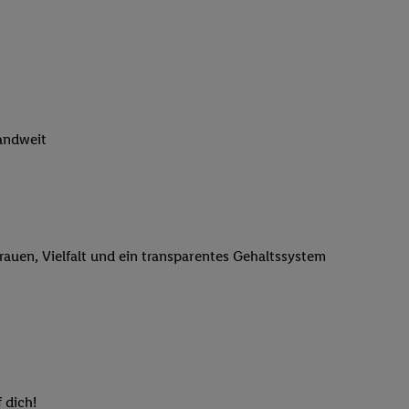
n genannten Partner
 verarbeitet.
er
, die Utiq-
b die Technologie für
er, der anhand der IP-
Utiq erstellt. Wir
landweit
ungsverhalten in den
sten wiedererkannt
pielen können. Sie
ten erläuterten
rtal von Utiq
trauen, Vielfalt und ein transparentes Gehaltssystem
logie für digitales
re Informationen
sen. Durch einen
en unter Einbindung
nd zu Ihrem Recht,
 dich!