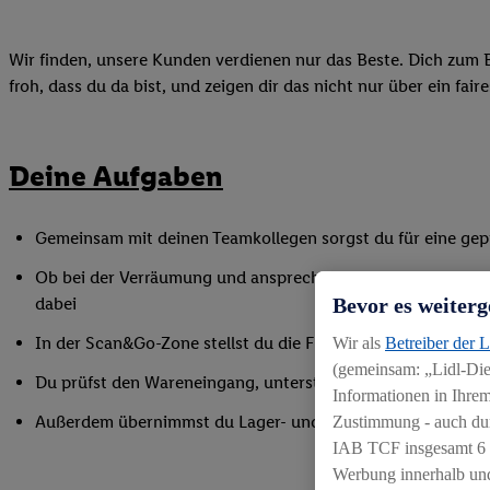
Wir finden, unsere Kunden verdienen nur das Beste. Dich zum B
froh, dass du da bist, und zeigen dir das nicht nur über ein fai
Deine Aufgaben
Gemeinsam mit deinen Teamkollegen sorgst du für eine gepf
Ob bei der Verräumung und ansprechender Präsentation der
Bevor es weiterg
dabei
In der Scan&Go-Zone stellst du die Funktionsfähigkeit siche
Wir als
Betreiber der 
(gemeinsam: „Lidl-Dien
Du prüfst den Wareneingang, unterstützt bei Inventurarbei
Informationen in Ihrem
Außerdem übernimmst du Lager- und Reinigungsarbeiten
Zustimmung - auch dur
IAB TCF insgesamt
6
Werbung innerhalb und