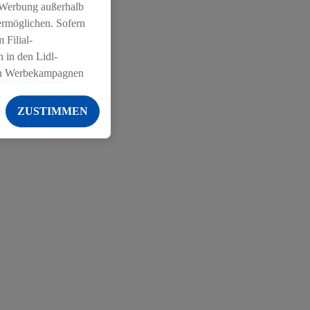
 Werbung außerhalb
ermöglichen. Sofern
 Filial-
 in den Lidl-
on Werbekampagnen
 anderen Diensten
ZUSTIMMEN
ng der Lidl-Dienste,
er Geschlecht -
g einschließlich dem
von Zielgruppen
erarbeitungen auch
on Angeboten sowie
ich in Ihr
ail-Adresse von uns
 um daraus eine
 sogleich
zu erkennen und