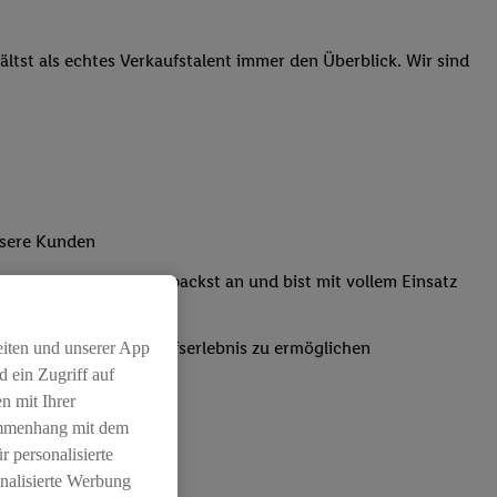
tst als echtes Verkaufstalent immer den Überblick. Wir sind
nsere Kunden
Kassensystemen: Du packst an und bist mit vollem Einsatz
um ein positives Einkaufserlebnis zu ermöglichen
eiten und unserer App
 ein Zugriff auf
n mit Ihrer
ammenhang mit dem
r personalisierte
nalisierte Werbung