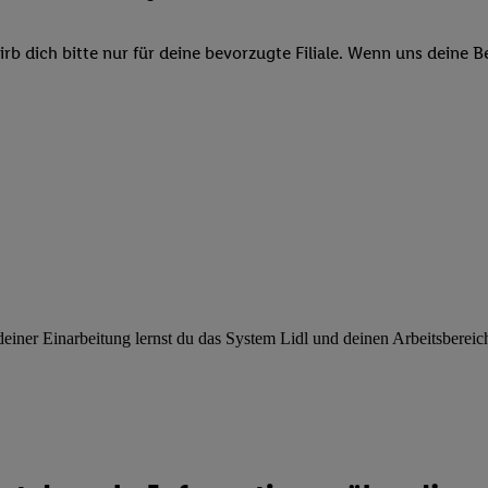
ngen
.
Die Impressen finden Sie hier.
Unter „Anpassen“ können Sie einz
r Partner zulassen; das gilt auch für die nachfolgend schlagwortart
b dich bitte nur für deine bevorzugte Filiale. Wenn uns deine 
hmen des Einsatzes des IAB TCF für Werbung und Erfolgsmessung:
cherheit, Verhinderung und Aufdeckung von Betrug und Fehlerbehebun
nd Inhalten, Abgleichung und Kombination von Daten aus unterschie
ner Endgeräte, Identifikation von Geräten anhand automatisch übermit
von Werbekampagnen durch TTD und Nutzung der Telekommunikations
les Marketing, sowie:
 Standortdaten. Erstellung von Profilen für personalisierte Werbung.
nformationen auf einem Endgerät. Entwicklung und Verbesserung der A
urch Statistiken oder Kombinationen von Daten aus verschiedenen Qu
 zur Auswahl von Werbeanzeigen. Messung der Werbeleistung. Verwend
alisierter Werbung.
ner Einarbeitung lernst du das System Lidl und deinen Arbeitsbereich k
er (Lieferanten)