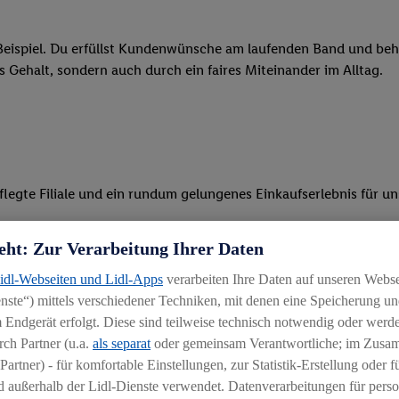
eispiel. Du erfüllst Kundenwünsche am laufenden Band und behäl
res Gehalt, sondern auch durch ein faires Miteinander im Alltag.
legte Filiale und ein rundum gelungenes Einkaufserlebnis für u
 Ware, beim Backen oder beim Kassieren mit unseren modernen 
eht: Zur Verarbeitung Ihrer Daten
r, begeisterst Kunden für das System und bietest Hilfestellung, 
Lidl-Webseiten und Lidl-Apps
verarbeiten Ihre Daten auf unseren Webs
ste“) mittels verschiedener Techniken, mit denen eine Speicherung und
ten und stehst unseren Kunden mit Rat und Tat zur Verfügung
 Endgerät erfolgt. Diese sind teilweise technisch notwendig oder werde
ch Partner (u.a.
als separat
oder gemeinsam Verantwortliche; im Zus
Partner) - für komfortable Einstellungen, zur Statistik-Erstellung oder fü
 außerhalb der Lidl-Dienste verwendet. Datenverarbeitungen für perso