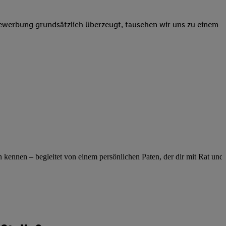
elne
ig benannten Zwecke
Bewerbung grundsätzlich überzeugt, tauschen wir uns zu einem
g, Bereitstellung und
dlichen Quellen,
telter Informationen,
-basierten Utiq-
 Speichern von
ngebote. Analyse
ellen. Verwendung
ung von Profilen
ennen – begleitet von einem persönlichen Paten, der dir mit Rat und Ta