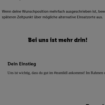
Datenschutzbestimmu
Verwendungszwecke ode
Wenn deine Wunschposition mehrfach ausgeschrieben ist, bewir
und Funktionen im Ra
späteren Zeitpunkt über mögliche alternative Einsatzorte aus.
Gewährleistung der Si
Anzeige von Werbung u
Verknüpfung verschiede
Messung des Erfolgs 
Bei uns ist mehr drin!
Technologie für digita
Verwendung genauer
oder Zugriff auf I
von Zielgruppen d
Dein Einstieg
reduzierter Daten
zur Auswahl person
Uns ist wichtig, dass du gut im #teamlidl ankommst! Im Rahmen dei
Liste der Partn