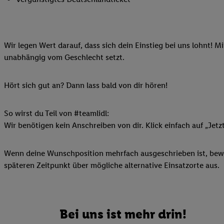
Ihnen personalisierte
auch Ihre in einen Ha
Zudem erlauben Sie u
Wir legen Wert darauf, dass sich dein Einstieg bei uns lohnt! M
Technologie in den Lid
unabhängig vom Geschlecht setzt.
Sie verfügbar ist. Wenn
Adresse und einer Kun
werden diese Kennung 
Hört sich gut an? Dann lass bald von dir hören!
Lidl-Diensten zu erfas
werden, die von Dritte
So wirst du Teil von #teamlidl:
können Ihre Einwilligu
Wir benötigen kein Anschreiben von dir. Klick einfach auf „Jetz
Möglichkeit, Ihre Einw
(„consenthub“)
oder üb
Wenn deine Wunschposition mehrfach ausgeschrieben ist, bewir
Marketing“ am unteren 
späteren Zeitpunkt über mögliche alternative Einsatzorte aus.
finden Sie in den
Date
Durch einen Klick auf
Klick auf „Zustimmen“
sämtlicher genannten P
Bei uns ist mehr drin!
Ihre Einwilligung jede