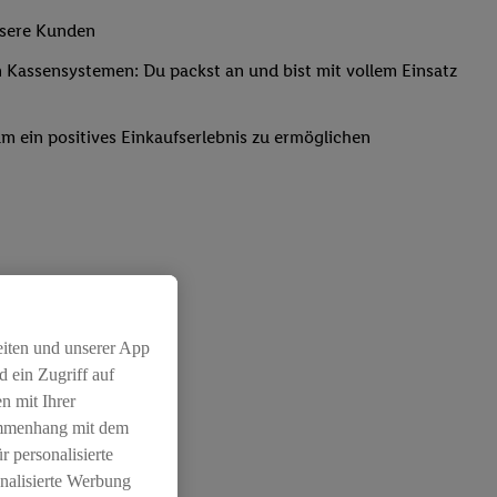
nsere Kunden
Kassensystemen: Du packst an und bist mit vollem Einsatz
um ein positives Einkaufserlebnis zu ermöglichen
eiten und unserer App
 ein Zugriff auf
n mit Ihrer
ammenhang mit dem
r personalisierte
nalisierte Werbung