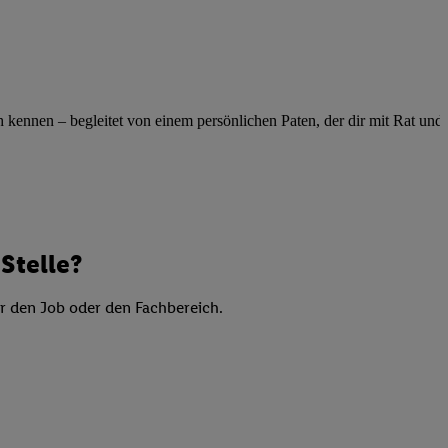
elne
ig benannten Zwecke
g, Bereitstellung und
dlichen Quellen,
ennen – begleitet von einem persönlichen Paten, der dir mit Rat und Ta
telter Informationen,
-basierten Utiq-
 Speichern von
ngebote. Analyse
ellen. Verwendung
Stelle?
ung von Profilen
er den Job oder den Fachbereich.