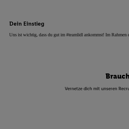
Datenschutzbestimmu
Verwendungszwecke ode
und Funktionen im Ra
Gewährleistung der Si
Dein Einstieg
Anzeige von Werbung u
Uns ist wichtig, dass du gut im #teamlidl ankommst! Im Rahmen dei
Verknüpfung verschiede
Messung des Erfolgs 
Technologie für digita
Verwendung genauer
oder Zugriff auf I
von Zielgruppen d
Brauch
reduzierter Daten
zur Auswahl person
Vernetze dich mit unseren Recru
Liste der Partn