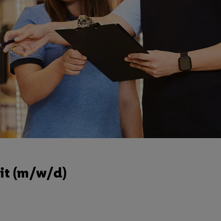
it (m/w/d)