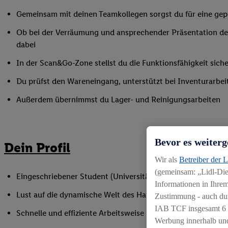
Gemeinsam mit deinen Teamkollegen sorgst du für eine gepf
Ob bei der Verräumung und ansprechender Präsentation der
dabei
In der Scan&Go-Zone stellst du die Funktionsfähigkeit siche
Du prüfst den Wareneingang, unterstützt bei Inventurarbei
Außerdem übernimmst du Lager- und Reinigungsarbeiten
Bevor es weiterg
Dein Profil
Wir als
Betreiber der 
(gemeinsam: „Lidl-Dien
Eingeschriebener Student (Universität oder Hochschule)
Informationen in Ihrem
Lust auf die dynamische Welt des Handels
Zustimmung - auch dur
IAB TCF insgesamt
6
Schnelle und effiziente Arbeitsweise
Werbung innerhalb und