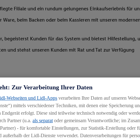
legte Filiale und ein rundum gelungenes Einkaufserlebnis für u
 Ware, beim Backen oder beim Kassieren mit unseren modernen 
r, begeisterst Kunden für das System und bietest Hilfestellung, 
ten und stehst unseren Kunden mit Rat und Tat zur Verfügung
eht: Zur Verarbeitung Ihrer Daten
Lidl-Webseiten und Lidl-Apps
verarbeiten Ihre Daten auf unseren Webs
ste“) mittels verschiedener Techniken, mit denen eine Speicherung und
 Endgerät erfolgt. Diese sind teilweise technisch notwendig oder werde
ch Partner (u.a.
als separat
oder gemeinsam Verantwortliche; im Zus
Partner) - für komfortable Einstellungen, zur Statistik-Erstellung oder fü
 außerhalb der Lidl-Dienste verwendet. Datenverarbeitungen für perso