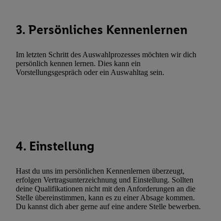
Verknüpfung verschiedener Endgeräte, Identifikation von Geräte
automatisch übermittelter Informationen, Messung des Erfolgs vo
3. Persönliches Kennenlernen
Werbekampagnen durch TTD und Nutzung der Telekommunikatio
Utiq-Technologie für digitales Marketing, sowie:
Im letzten Schritt des Auswahlprozesses möchten wir dich
Verwendung genauer Standortdaten. Erstellung von Profilen für 
persönlich kennen lernen. Dies kann ein
Werbung. Speichern von oder Zugriff auf Informationen auf ei
Vorstellungsgespräch oder ein Auswahltag sein.
Entwicklung und Verbesserung der Angebote. Analyse von Zie
Statistiken oder Kombinationen von Daten aus verschiedenen Q
Verwendung reduzierter Daten zur Auswahl von Werbeanzeige
Werbeleistung. Verwendung von Profilen zur Auswahl personali
Werbung.
4. Einstellung
Liste der Partner (Lieferanten)
Hast du uns im persönlichen Kennenlernen überzeugt,
erfolgen Vertragsunterzeichnung und Einstellung. Sollten
deine Qualifikationen nicht mit den Anforderungen an die
Stelle übereinstimmen, kann es zu einer Absage kommen.
Du kannst dich aber gerne auf eine andere Stelle bewerben.