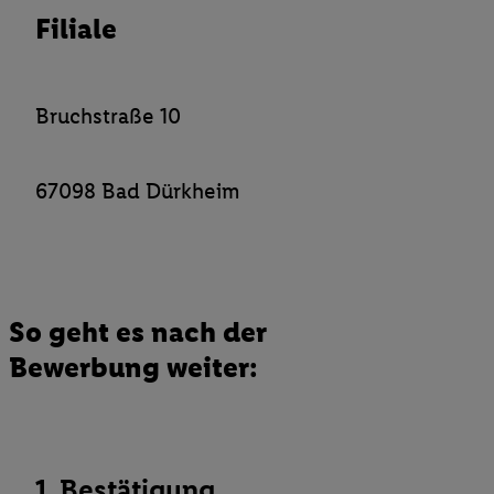
Filiale
Verantwortlichkeit mit einem der oben genannten Partner verwen
daraus eine spezielle Online-Kennung zu erstellen (die sogenannt
sodann ähnlich wie die sogleich beschriebene Utiq-Kennung ve
um Sie in von Dritten betriebenen Diensten zu erkennen und Ihnen
Bruchstraße 10
Werbung auszuspielen. Hierzu wird von uns und einem der ander
genannten Partner auch Ihre in einen Hashwert umgewandelte E-
gemeinsamer Verantwortlichkeit verarbeitet.
67098 Bad Dürkheim
Zudem erlauben Sie uns, der Utiq SA/NV („Utiq“) und
Ihrem
Telekommunikationsnetzbetreiber
, die Utiq-Technologie in
einzusetzen. Utiq prüft zunächst anhand Ihrer IP-Adresse, ob die 
Sie verfügbar ist. Wenn das der Fall ist, gibt Utiq Ihre IP-Adresse
Netzbetreiber weiter, der anhand der IP-Adresse und einer Kund
So geht es nach der
wie z.B. Ihrer Mobilfunknummer, eine Kennung für Utiq erstellt.
Bewerbung weiter:
Kennung verwenden, um Sie wiederzuerkennen und Erkenntnisse
Nutzungsverhalten in den Lidl-Diensten zu erfassen. Insbesonder
mittels dieser Technologie auch auf Diensten wiedererkannt werd
Dritten betrieben werden, damit wir Ihnen dort personalisierte W
können. Sie können Ihre Einwilligung speziell zur Nutzung der U
1. Bestätigung