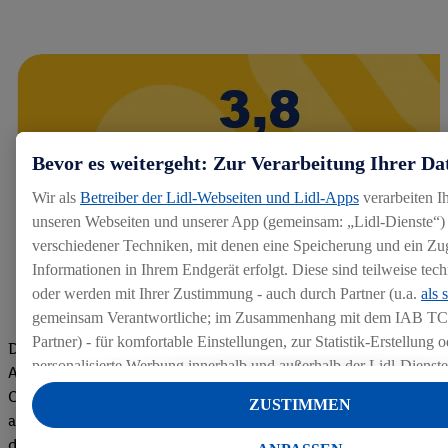
Bevor es weitergeht: Zur Verarbeitung Ihrer Da
Wir als
Betreiber der Lidl-Webseiten und Lidl-Apps
verarbeiten I
unseren Webseiten und unserer App (gemeinsam: „Lidl-Dienste“) 
verschiedener Techniken, mit denen eine Speicherung und ein Zug
Informationen in Ihrem Endgerät erfolgt. Diese sind teilweise te
oder werden mit Ihrer Zustimmung - auch durch Partner (u.a.
als 
gemeinsam Verantwortliche; im Zusammenhang mit dem IAB TC
Partner) - für komfortable Einstellungen, zur Statistik-Erstellung o
Die Bewertungen von aktuellen und ehemaligen Mitarbeitern,
personalisierte Werbung innerhalb und außerhalb der Lidl-Dienst
Azubis und externen Bewerbern haben uns zu einer Top
Datenverarbeitungen für personalisierte Werbung werden durchge
Company gemacht. Wir freuen uns über unseren guten Score
ZUSTIMMEN
Werbung auszusteuern und um Dritten die Ausspielung von Werb
auf dem Arbeitgeber-Bewertungsportal kununu.Hier geht's zu
Lidl-Dienste über die Ihnen und Ihren Haushaltsangehörigen zug
den Bewertungen