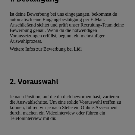
zusätzlich zur weiter unten erläuterten Möglichkeit, Ihre Einwilli
widerrufen - jederzeit auch über
das Datenschutzportal von Utiq
Ist deine Bewerbung bei uns eingegangen, bekommst du
(„consenthub“)
oder über „Anpassen“/„Nutzung der Telekommunik
automatisch eine Eingangsbestätigung per E-Mail.
Utiq-Technologie für digitales Marketing“ am unteren Ende diese
Anschließend sichtet und prüft unser Recruiting-Team deine
Bewerbung genau. Wenn du die notwendigen
(nur für die Lidl-Dienste) widerrufen. Weitere Informationen finde
Voraussetzungen erfüllst, beginnt ein mehrstufiger
den
Datenschutzbestimmungen von Utiq
.
Auswahlprozess.
Durch einen Klick auf „Ablehnen“ können Sie nur den Einsatz n
Weitere Infos zur Bewerbung bei Lidl
Techniken zulassen. Durch einen Klick auf „Zustimmen“ stimmen 
Verarbeitungen zu sämtlichen vorgenannten Zwecken unter Einbi
genannten Partner zu. Weitere Informationen, auch zur Speicherd
und zu Ihrem Recht, Ihre Einwilligung jederzeit mit Wirkung für 
2. Vorauswahl
widerrufen, finden Sie in unseren
Datenschutzbestimmungen
.
Die
Sie hier.
Unter „Anpassen“ können Sie einzelne Verwendungszwe
zulassen; das gilt auch für die nachfolgend schlagwortartig bena
Je nach Position, auf die du dich beworben hast, variieren
die Auswahlschritte. Um eine solide Vorauswahl treffen zu
Funktionen im Rahmen des Einsatzes des IAB TCF für Werbung
können, führen wir je nach Stelle ein Online-Assessment
Erfolgsmessung:
durch, machen ein Videointerview oder führen ein
Gewährleistung der Sicherheit, Verhinderung und Aufdeckung v
Telefoninterview mit dir.
Fehlerbehebung, Bereitstellung und Anzeige von Werbung und In
Abgleichung und Kombination von Daten aus unterschiedlichen 